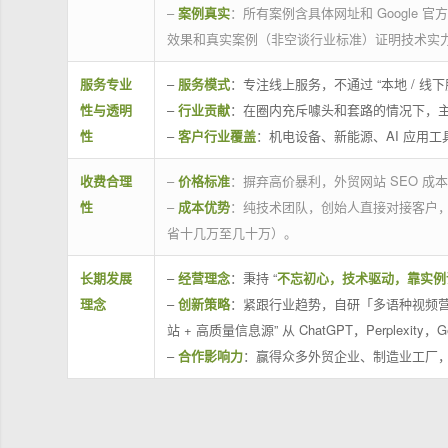
–
案例真实
：所有案例含具体网址和 Google 
效果和真实案例（非空谈行业标准）证明技术实
服务专业
–
服务模式
：专注线上服务，不通过 “本地 /
性与透明
–
行业贡献
：在圈内充斥噱头和套路的情况下，
性
–
客户行业覆盖
：机电设备、新能源、AI 应用
收费合理
–
价格标准
：摒弃高价暴利，外贸网站 SEO 成本
性
–
成本优势
：纯技术团队，创始人直接对接客户
省十几万至几十万）。
长期发展
–
经营理念
：秉持 “
不忘初心，技术驱动，靠实例
理念
–
创新策略
：紧跟行业趋势，自研「多语种视频营
站 + 高质量信息源” 从 ChatGPT，Perplexity，G
–
合作影响力
：赢得众多外贸企业、制造业工厂