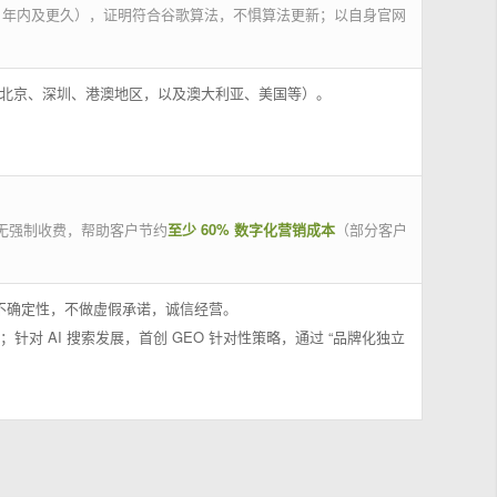
 年内及更久），证明符合谷歌算法，不惧算法更新；以自身官网
州、北京、深圳、港澳地区，以及澳大利亚、美国等）。
无强制收费，帮助客户节约
至少 60% 数字化营销成本
（部分客户
果不确定性，不做虚假承诺，诚信经营。
；针对 AI 搜索发展，首创 GEO 针对性策略，通过 “品牌化独立