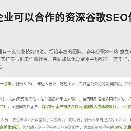
企业可以合作的资深谷歌SEO
O拥有一支专业技能精湛、经验丰富的团队。多年谷歌SEO和独立
；实打实根据工作量计费，建站加优化总费用平均都在一万多些
效。
十余年
，创始人 2011 年进入行业，历经个人、工作室到公司的发展阶段，20
站 + 站内无死角优化 + 站外高质量手工外链），该策略引发诸多同行效仿，打
业工厂
，涵盖国内外客户；
超 70% 客户初次合作后追加投入或新增项目
，
上百
技术人员，核心技术人员数量多于以销售为主的同行；创始人亲自把关每个项目，
平台优化经历
，曾帮助大企业提升国际品牌影响力，为商城平台提升
超 50% 流