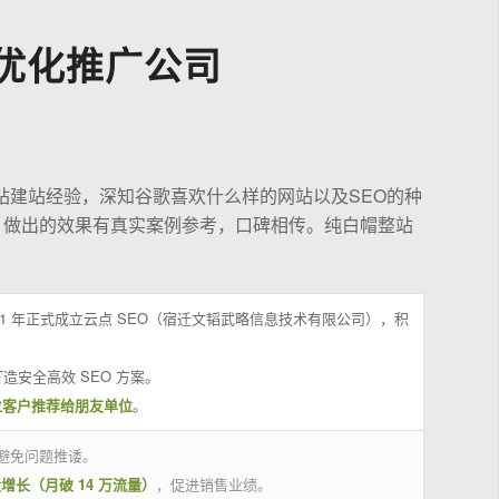
优化推广公司
站建站经验，深知谷歌喜欢什么样的网站以及SEO的种
，做出的效果有真实案例参考，口碑相传。纯白帽整站
21 年正式成立云点 SEO（宿迁文韬武略信息技术有限公司），积
造安全高效 SEO 方案。
位客户推荐给朋友单位
。
避免问题推诿。
量增长（月破 14 万流量）
，促进销售业绩。