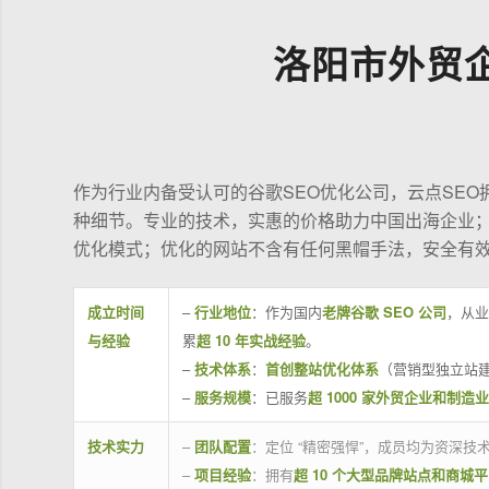
洛阳市外贸
作为行业内备受认可的谷歌SEO优化公司，云点SE
种细节。专业的技术，实惠的价格助力中国出海企业
优化模式；优化的网站不含有任何黑帽手法，安全有
成立时间
–
行业地位
：作为国内
老牌谷歌 SEO 公司
，从业
与经验
累
超 10 年实战经验
。
–
技术体系
：
首创整站优化体系
（营销型独立站建
–
服务规模
：已服务
超 1000 家外贸企业和制造
技术实力
–
团队配置
：定位 “精密强悍”，成员均为资深
–
项目经验
：拥有
超 10 个大型品牌站点和商城