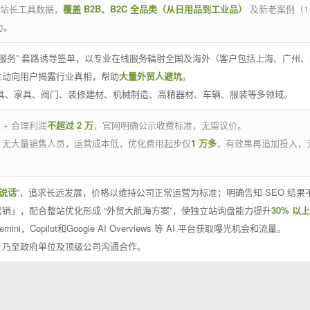
官方站长工具数据，
覆盖 B2B、B2C 全品类（从日用品到工业品）
及新老案例（1
力。
 线下服务” 套路诱导签单，以专业在线服务辐射全国及海外（客户包括上海、广
主动向用户揭露行业真相，帮助
大量外贸人避坑
。
工具、家具、阀门、装修建材、机械制造、高精器材、车辆、服装等多领域。
 + 合理利润
不超过 2 万
，官网明确公示收费标准，无需议价。
，无大量销售人员，运营成本低，优化费用起步仅
1 万多
，有效果再追加投入，
说话
”，追求长远发展，价格以维持公司正常运营为标准；明确告知 SEO 结
销」，配合整站优化形成 “外贸大航海方案”，使独立站询盘能力提升
30% 以上
emini，Copilot和Google AI Overviews 等 AI 平台获取曝光机会和流量。
，乃至政府单位及顶级公司沟通合作。