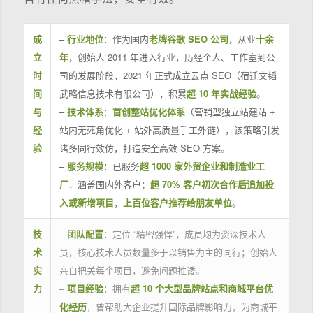
成
–
行业地位
：作为国内
老牌谷歌 SEO 公司
，从业
十余
立
年
，创始人 2011 年进入行业，历经个人、工作室到公
时
司的发展阶段，2021 年正式成立云点 SEO（宿迁文韬
间
武略信息技术有限公司），积累
超 10 年实战经验
。
与
–
技术体系
：
首创整站优化体系
（营销型独立站建站 +
经
站内无死角优化 + 站外高质量手工外链），该策略引发
验
诸多同行效仿，打造安全高效 SEO 方案。
–
服务规模
：已服务
超 1000 家外贸企业和制造业工
厂
，涵盖国内外客户；
超 70% 客户初次合作后追加投
入或新增项目
，
上百位客户推荐给朋友单位
。
技
–
团队配置
：定位 “精密强悍”，成员均为资深技术人
术
员，核心技术人员数量多于以销售为主的同行；创始人
实
亲自把关每个项目，避免问题推诿。
力
–
项目经验
：拥有
超 10 个大型品牌站点和商城平台优
化经历
，曾帮助大企业提升国际品牌影响力，为商城平