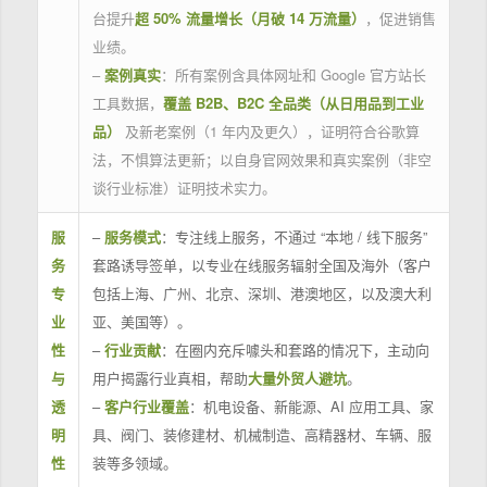
台提升
超 50% 流量增长（月破 14 万流量）
，促进销售
业绩。
–
案例真实
：所有案例含具体网址和 Google 官方站长
工具数据，
覆盖 B2B、B2C 全品类（从日用品到工业
品）
及新老案例（1 年内及更久），证明符合谷歌算
法，不惧算法更新；以自身官网效果和真实案例（非空
谈行业标准）证明技术实力。
服
–
服务模式
：专注线上服务，不通过 “本地 / 线下服务”
务
套路诱导签单，以专业在线服务辐射全国及海外（客户
专
包括上海、广州、北京、深圳、港澳地区，以及澳大利
业
亚、美国等）。
性
–
行业贡献
：在圈内充斥噱头和套路的情况下，主动向
与
用户揭露行业真相，帮助
大量外贸人避坑
。
透
–
客户行业覆盖
：机电设备、新能源、AI 应用工具、家
明
具、阀门、装修建材、机械制造、高精器材、车辆、服
性
装等多领域。