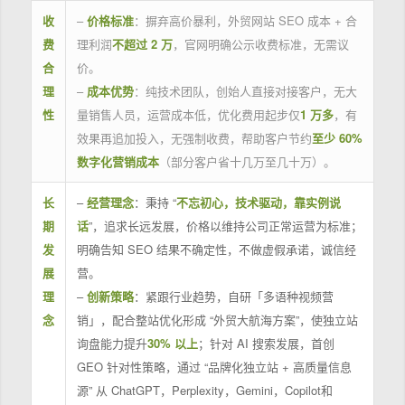
收
–
价格标准
：摒弃高价暴利，外贸网站 SEO 成本 + 合
费
理利润
不超过 2 万
，官网明确公示收费标准，无需议
合
价。
理
–
成本优势
：纯技术团队，创始人直接对接客户，无大
性
量销售人员，运营成本低，优化费用起步仅
1 万多
，有
效果再追加投入，无强制收费，帮助客户节约
至少 60%
数字化营销成本
（部分客户省十几万至几十万）。
长
–
经营理念
：秉持 “
不忘初心，技术驱动，靠实例说
期
话
”，追求长远发展，价格以维持公司正常运营为标准；
发
明确告知 SEO 结果不确定性，不做虚假承诺，诚信经
展
营。
理
–
创新策略
：紧跟行业趋势，自研「多语种视频营
念
销」，配合整站优化形成 “外贸大航海方案”，使独立站
询盘能力提升
30% 以上
；针对 AI 搜索发展，首创
GEO 针对性策略，通过 “品牌化独立站 + 高质量信息
源” 从 ChatGPT，Perplexity，Gemini，Copilot和