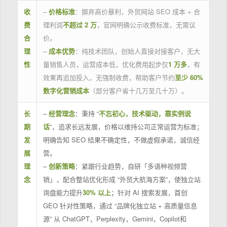
收
–
价格标准
：摒弃高价暴利，外贸网站 SEO 成本 + 合
费
理利润
不超过 2 万
，官网明确公示收费标准，无需议
合
价。
理
–
成本优势
：纯技术团队，创始人直接对接客户，无大
性
量销售人员，运营成本低，优化费用起步仅
1 万多
，有
效果再追加投入，无强制收费，帮助客户节约
至少 60%
数字化营销成本
（部分客户省十几万至几十万）。
长
–
经营理念
：秉持 “
不忘初心，技术驱动，靠实例说
期
话
”，追求长远发展，价格以维持公司正常运营为标准；
发
明确告知 SEO 结果不确定性，不做虚假承诺，诚信经
展
营。
理
–
创新策略
：紧跟行业趋势，自研「多语种视频营
念
销」，配合整站优化形成 “外贸大航海方案”，使独立站
询盘能力提升
30% 以上
；针对 AI 搜索发展，首创
GEO 针对性策略，通过 “品牌化独立站 + 高质量信息
源” 从 ChatGPT，Perplexity，Gemini，Copilot和