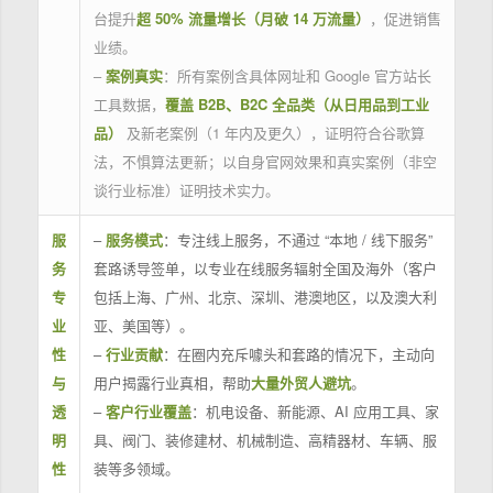
台提升
超 50% 流量增长（月破 14 万流量）
，促进销售
业绩。
–
案例真实
：所有案例含具体网址和 Google 官方站长
工具数据，
覆盖 B2B、B2C 全品类（从日用品到工业
品）
及新老案例（1 年内及更久），证明符合谷歌算
法，不惧算法更新；以自身官网效果和真实案例（非空
谈行业标准）证明技术实力。
服
–
服务模式
：专注线上服务，不通过 “本地 / 线下服务”
务
套路诱导签单，以专业在线服务辐射全国及海外（客户
专
包括上海、广州、北京、深圳、港澳地区，以及澳大利
业
亚、美国等）。
性
–
行业贡献
：在圈内充斥噱头和套路的情况下，主动向
与
用户揭露行业真相，帮助
大量外贸人避坑
。
透
–
客户行业覆盖
：机电设备、新能源、AI 应用工具、家
明
具、阀门、装修建材、机械制造、高精器材、车辆、服
性
装等多领域。