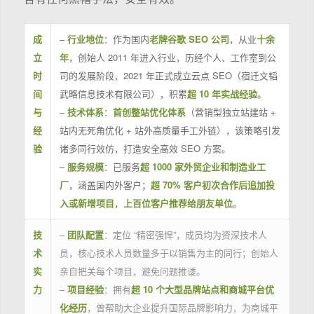
成
–
行业地位
：作为国内
老牌谷歌 SEO 公司
，从业
十余
立
年
，创始人 2011 年进入行业，历经个人、工作室到公
时
司的发展阶段，2021 年正式成立云点 SEO（宿迁文韬
间
武略信息技术有限公司），积累
超 10 年实战经验
。
与
–
技术体系
：
首创整站优化体系
（营销型独立站建站 +
经
站内无死角优化 + 站外高质量手工外链），该策略引发
验
诸多同行效仿，打造安全高效 SEO 方案。
–
服务规模
：已服务
超 1000 家外贸企业和制造业工
厂
，涵盖国内外客户；
超 70% 客户初次合作后追加投
入或新增项目
，
上百位客户推荐给朋友单位
。
技
–
团队配置
：定位 “精密强悍”，成员均为资深技术人
术
员，核心技术人员数量多于以销售为主的同行；创始人
实
亲自把关每个项目，避免问题推诿。
力
–
项目经验
：拥有
超 10 个大型品牌站点和商城平台优
化经历
，曾帮助大企业提升国际品牌影响力，为商城平