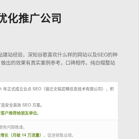
优化推广公司
站建站经验，深知谷歌喜欢什么样的网站以及SEO的种
，做出的效果有真实案例参考，口碑相传。纯白帽整站
21 年正式成立云点 SEO（宿迁文韬武略信息技术有限公司），积
造安全高效 SEO 方案。
位客户推荐给朋友单位
。
避免问题推诿。
量增长（月破 14 万流量）
，促进销售业绩。