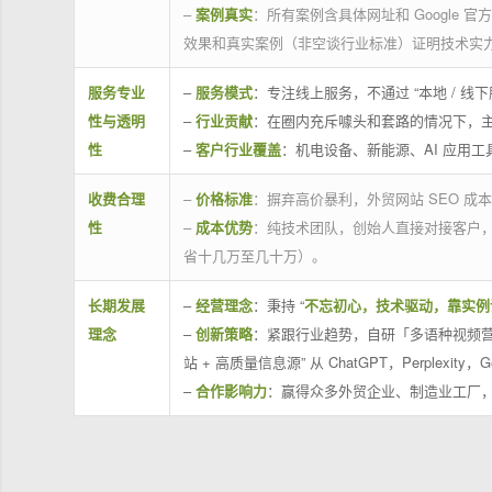
–
案例真实
：所有案例含具体网址和 Google 
效果和真实案例（非空谈行业标准）证明技术实
服务专业
–
服务模式
：专注线上服务，不通过 “本地 /
性与透明
–
行业贡献
：在圈内充斥噱头和套路的情况下，
性
–
客户行业覆盖
：机电设备、新能源、AI 应用
收费合理
–
价格标准
：摒弃高价暴利，外贸网站 SEO 成本
性
–
成本优势
：纯技术团队，创始人直接对接客户
省十几万至几十万）。
长期发展
–
经营理念
：秉持 “
不忘初心，技术驱动，靠实例
理念
–
创新策略
：紧跟行业趋势，自研「多语种视频营
站 + 高质量信息源” 从 ChatGPT，Perplexity，G
–
合作影响力
：赢得众多外贸企业、制造业工厂