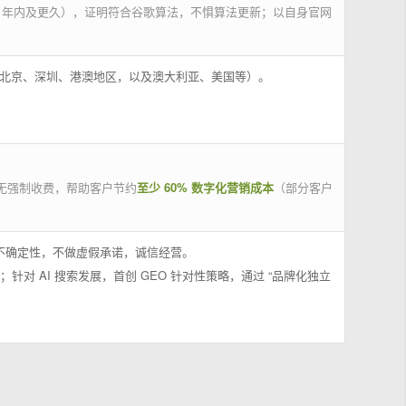
 年内及更久），证明符合谷歌算法，不惧算法更新；以自身官网
州、北京、深圳、港澳地区，以及澳大利亚、美国等）。
无强制收费，帮助客户节约
至少 60% 数字化营销成本
（部分客户
果不确定性，不做虚假承诺，诚信经营。
；针对 AI 搜索发展，首创 GEO 针对性策略，通过 “品牌化独立