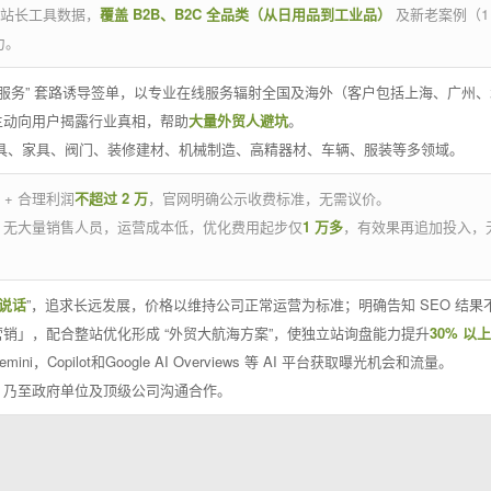
官方站长工具数据，
覆盖 B2B、B2C 全品类（从日用品到工业品）
及新老案例（1
力。
 线下服务” 套路诱导签单，以专业在线服务辐射全国及海外（客户包括上海、广
主动向用户揭露行业真相，帮助
大量外贸人避坑
。
工具、家具、阀门、装修建材、机械制造、高精器材、车辆、服装等多领域。
 + 合理利润
不超过 2 万
，官网明确公示收费标准，无需议价。
，无大量销售人员，运营成本低，优化费用起步仅
1 万多
，有效果再追加投入，
说话
”，追求长远发展，价格以维持公司正常运营为标准；明确告知 SEO 结
销」，配合整站优化形成 “外贸大航海方案”，使独立站询盘能力提升
30% 以上
emini，Copilot和Google AI Overviews 等 AI 平台获取曝光机会和流量。
，乃至政府单位及顶级公司沟通合作。