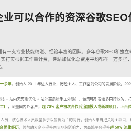
企业可以合作的资深谷歌SEO
O拥有一支专业技能精湛、经验丰富的团队。多年谷歌SEO和独立
；实打实根据工作量计费，建站加优化总费用平均都在一万多些
效。
十余年
，创始人 2011 年进入行业，历经个人、工作室到公司的发展阶段，20
站 + 站内无死角优化 + 站外高质量手工外链），该策略引发诸多同行效仿，打
业工厂
，涵盖国内外客户；
超 70% 客户初次合作后追加投入或新增项目
，
上百
技术人员，核心技术人员数量多于以销售为主的同行；创始人亲自把关每个项目，
平台优化经历
，曾帮助大企业提升国际品牌影响力，为商城平台提升
超 50% 流