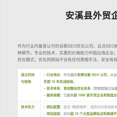
安溪县外贸
作为行业内备受认可的谷歌SEO优化公司，云点SE
种细节。专业的技术，实惠的价格助力中国出海企业
优化模式；优化的网站不含有任何黑帽手法，安全有
成立时间
–
行业地位
：作为国内
老牌谷歌 SEO 公司
，从业
与经验
累
超 10 年实战经验
。
–
技术体系
：
首创整站优化体系
（营销型独立站建
–
服务规模
：已服务
超 1000 家外贸企业和制造
技术实力
–
团队配置
：定位 “精密强悍”，成员均为资深
–
项目经验
：拥有
超 10 个大型品牌站点和商城