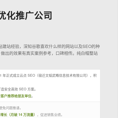
优化推广公司
站建站经验，深知谷歌喜欢什么样的网站以及SEO的种
，做出的效果有真实案例参考，口碑相传。纯白帽整站
21 年正式成立云点 SEO（宿迁文韬武略信息技术有限公司），积
造安全高效 SEO 方案。
位客户推荐给朋友单位
。
避免问题推诿。
量增长（月破 14 万流量）
，促进销售业绩。