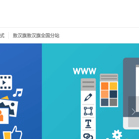
式
敖汉旗敖汉旗全国分站
下一页