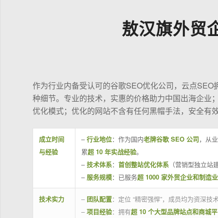
敖汉旗外贸
作为行业内备受认可的谷歌SEO优化公司，云点SE
种细节。专业的技术，实惠的价格助力中国出海企业
优化模式；优化的网站不含有任何黑帽手法，安全有
成立时间
–
行业地位
：作为国内
老牌谷歌 SEO 公司
，从业
与经验
累
超 10 年实战经验
。
–
技术体系
：
首创整站优化体系
（营销型独立站建
–
服务规模
：已服务
超 1000 家外贸企业和制造
技术实力
–
团队配置
：定位 “精密强悍”，成员均为资深
–
项目经验
：拥有
超 10 个大型品牌站点和商城