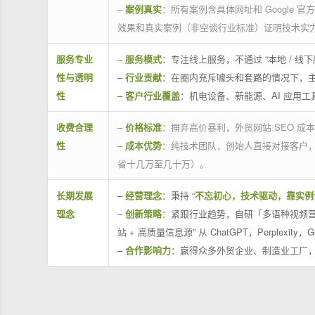
–
案例真实
：所有案例含具体网址和 Google 
效果和真实案例（非空谈行业标准）证明技术实
服务专业
–
服务模式
：专注线上服务，不通过 “本地 /
性与透明
–
行业贡献
：在圈内充斥噱头和套路的情况下，
性
–
客户行业覆盖
：机电设备、新能源、AI 应用
收费合理
–
价格标准
：摒弃高价暴利，外贸网站 SEO 成本
性
–
成本优势
：纯技术团队，创始人直接对接客户
省十几万至几十万）。
长期发展
–
经营理念
：秉持 “
不忘初心，技术驱动，靠实例
理念
–
创新策略
：紧跟行业趋势，自研「多语种视频营
站 + 高质量信息源” 从 ChatGPT，Perplexity，G
–
合作影响力
：赢得众多外贸企业、制造业工厂