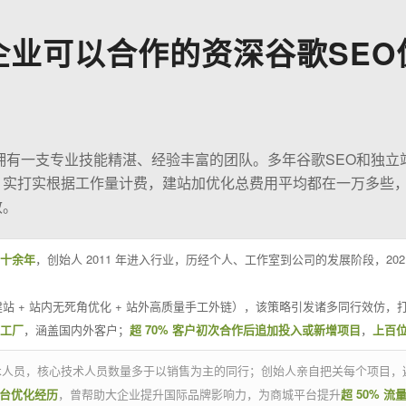
企业可以合作的资深谷歌SEO
O拥有一支专业技能精湛、经验丰富的团队。多年谷歌SEO和独立
；实打实根据工作量计费，建站加优化总费用平均都在一万多些
效。
十余年
，创始人 2011 年进入行业，历经个人、工作室到公司的发展阶段，20
站 + 站内无死角优化 + 站外高质量手工外链），该策略引发诸多同行效仿，打
业工厂
，涵盖国内外客户；
超 70% 客户初次合作后追加投入或新增项目
，
上百
技术人员，核心技术人员数量多于以销售为主的同行；创始人亲自把关每个项目，
平台优化经历
，曾帮助大企业提升国际品牌影响力，为商城平台提升
超 50% 流