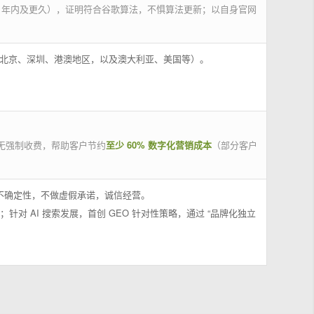
 年内及更久），证明符合谷歌算法，不惧算法更新；以自身官网
州、北京、深圳、港澳地区，以及澳大利亚、美国等）。
无强制收费，帮助客户节约
至少 60% 数字化营销成本
（部分客户
果不确定性，不做虚假承诺，诚信经营。
；针对 AI 搜索发展，首创 GEO 针对性策略，通过 “品牌化独立