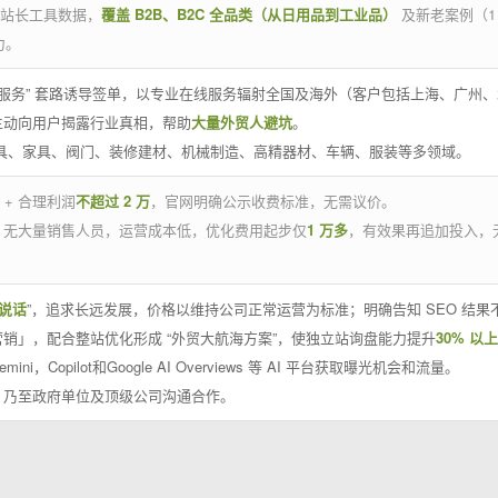
官方站长工具数据，
覆盖 B2B、B2C 全品类（从日用品到工业品）
及新老案例（1
力。
 线下服务” 套路诱导签单，以专业在线服务辐射全国及海外（客户包括上海、广
主动向用户揭露行业真相，帮助
大量外贸人避坑
。
工具、家具、阀门、装修建材、机械制造、高精器材、车辆、服装等多领域。
 + 合理利润
不超过 2 万
，官网明确公示收费标准，无需议价。
，无大量销售人员，运营成本低，优化费用起步仅
1 万多
，有效果再追加投入，
说话
”，追求长远发展，价格以维持公司正常运营为标准；明确告知 SEO 结
销」，配合整站优化形成 “外贸大航海方案”，使独立站询盘能力提升
30% 以上
emini，Copilot和Google AI Overviews 等 AI 平台获取曝光机会和流量。
，乃至政府单位及顶级公司沟通合作。