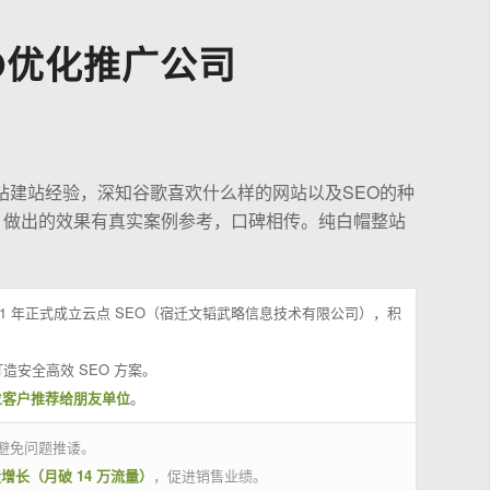
O优化推广公司
站建站经验，深知谷歌喜欢什么样的网站以及SEO的种
，做出的效果有真实案例参考，口碑相传。纯白帽整站
21 年正式成立云点 SEO（宿迁文韬武略信息技术有限公司），积
造安全高效 SEO 方案。
位客户推荐给朋友单位
。
避免问题推诿。
量增长（月破 14 万流量）
，促进销售业绩。