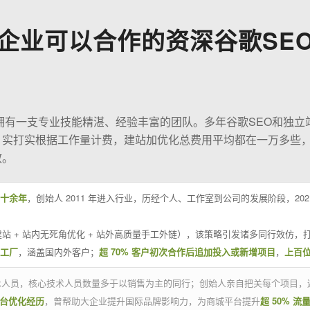
企业可以合作的资深谷歌SE
O拥有一支专业技能精湛、经验丰富的团队。多年谷歌SEO和独立
；实打实根据工作量计费，建站加优化总费用平均都在一万多些
效。
十余年
，创始人 2011 年进入行业，历经个人、工作室到公司的发展阶段，20
站 + 站内无死角优化 + 站外高质量手工外链），该策略引发诸多同行效仿，打
业工厂
，涵盖国内外客户；
超 70% 客户初次合作后追加投入或新增项目
，
上百
技术人员，核心技术人员数量多于以销售为主的同行；创始人亲自把关每个项目，
平台优化经历
，曾帮助大企业提升国际品牌影响力，为商城平台提升
超 50% 流