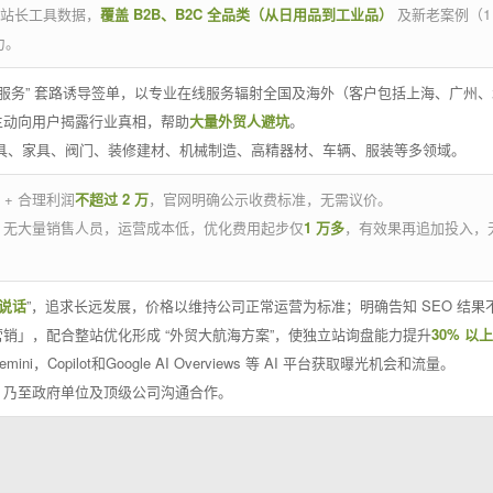
官方站长工具数据，
覆盖 B2B、B2C 全品类（从日用品到工业品）
及新老案例（1
力。
 线下服务” 套路诱导签单，以专业在线服务辐射全国及海外（客户包括上海、广
主动向用户揭露行业真相，帮助
大量外贸人避坑
。
工具、家具、阀门、装修建材、机械制造、高精器材、车辆、服装等多领域。
 + 合理利润
不超过 2 万
，官网明确公示收费标准，无需议价。
，无大量销售人员，运营成本低，优化费用起步仅
1 万多
，有效果再追加投入，
说话
”，追求长远发展，价格以维持公司正常运营为标准；明确告知 SEO 结
销」，配合整站优化形成 “外贸大航海方案”，使独立站询盘能力提升
30% 以上
emini，Copilot和Google AI Overviews 等 AI 平台获取曝光机会和流量。
，乃至政府单位及顶级公司沟通合作。