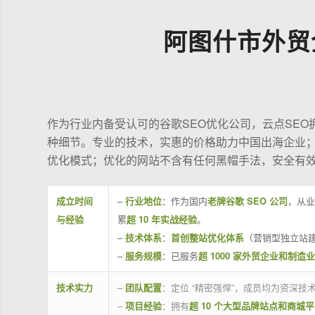
阿图什市外贸
作为行业内备受认可的谷歌SEO优化公司，云点SE
种细节。专业的技术，实惠的价格助力中国出海企业
优化模式；优化的网站不含有任何黑帽手法，安全有
成立时间
–
行业地位
：作为国内
老牌谷歌 SEO 公司
，从业
与经验
累
超 10 年实战经验
。
–
技术体系
：
首创整站优化体系
（营销型独立站建
–
服务规模
：已服务
超 1000 家外贸企业和制造
技术实力
–
团队配置
：定位 “精密强悍”，成员均为资深
–
项目经验
：拥有
超 10 个大型品牌站点和商城