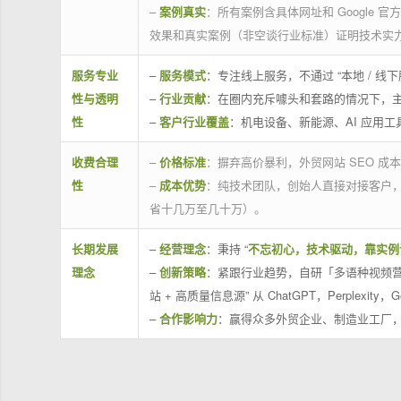
–
案例真实
：所有案例含具体网址和 Google 
效果和真实案例（非空谈行业标准）证明技术实
服务专业
–
服务模式
：专注线上服务，不通过 “本地 /
性与透明
–
行业贡献
：在圈内充斥噱头和套路的情况下，
性
–
客户行业覆盖
：机电设备、新能源、AI 应用
收费合理
–
价格标准
：摒弃高价暴利，外贸网站 SEO 成本
性
–
成本优势
：纯技术团队，创始人直接对接客户
省十几万至几十万）。
长期发展
–
经营理念
：秉持 “
不忘初心，技术驱动，靠实例
理念
–
创新策略
：紧跟行业趋势，自研「多语种视频营
站 + 高质量信息源” 从 ChatGPT，Perplexity，G
–
合作影响力
：赢得众多外贸企业、制造业工厂