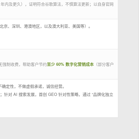
 年内及更久），证明符合谷歌算法，不惧算法更新；以自身官网
州、北京、深圳、港澳地区，以及澳大利亚、美国等）。
无强制收费，帮助客户节约
至少 60% 数字化营销成本
（部分客户
果不确定性，不做虚假承诺，诚信经营。
；针对 AI 搜索发展，首创 GEO 针对性策略，通过 “品牌化独立