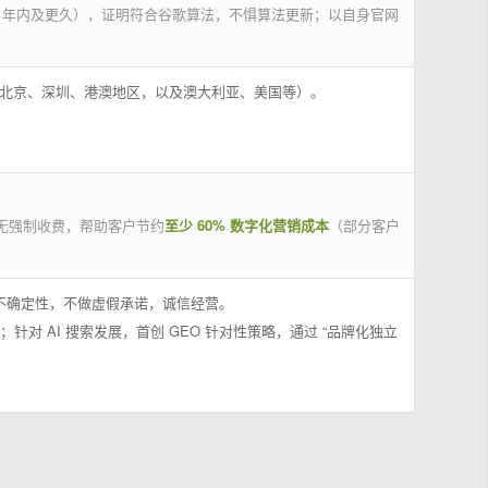
 年内及更久），证明符合谷歌算法，不惧算法更新；以自身官网
州、北京、深圳、港澳地区，以及澳大利亚、美国等）。
无强制收费，帮助客户节约
至少 60% 数字化营销成本
（部分客户
果不确定性，不做虚假承诺，诚信经营。
；针对 AI 搜索发展，首创 GEO 针对性策略，通过 “品牌化独立