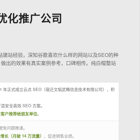
优化推广公司
站建站经验，深知谷歌喜欢什么样的网站以及SEO的种
，做出的效果有真实案例参考，口碑相传。纯白帽整站
21 年正式成立云点 SEO（宿迁文韬武略信息技术有限公司），积
造安全高效 SEO 方案。
位客户推荐给朋友单位
。
避免问题推诿。
量增长（月破 14 万流量）
，促进销售业绩。