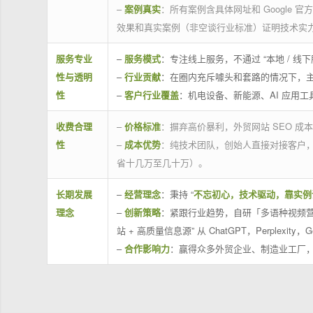
–
案例真实
：所有案例含具体网址和 Google 
效果和真实案例（非空谈行业标准）证明技术实
服务专业
–
服务模式
：专注线上服务，不通过 “本地 /
性与透明
–
行业贡献
：在圈内充斥噱头和套路的情况下，
性
–
客户行业覆盖
：机电设备、新能源、AI 应用
收费合理
–
价格标准
：摒弃高价暴利，外贸网站 SEO 成本
性
–
成本优势
：纯技术团队，创始人直接对接客户
省十几万至几十万）。
长期发展
–
经营理念
：秉持 “
不忘初心，技术驱动，靠实例
理念
–
创新策略
：紧跟行业趋势，自研「多语种视频营
站 + 高质量信息源” 从 ChatGPT，Perplexity，G
–
合作影响力
：赢得众多外贸企业、制造业工厂