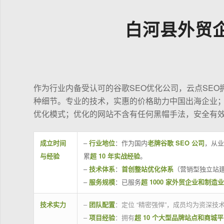
白河县外贸
作为行业内备受认可的谷歌SEO优化公司，云点SE
种细节。专业的技术，实惠的价格助力中国出海企业
优化模式；优化的网站不含有任何黑帽手法，安全有
成立时间
–
行业地位
：作为国内
老牌谷歌 SEO 公司
，从业
与经验
累
超 10 年实战经验
。
–
技术体系
：
首创整站优化体系
（营销型独立站建
–
服务规模
：已服务
超 1000 家外贸企业和制造
技术实力
–
团队配置
：定位 “精密强悍”，成员均为资深
–
项目经验
：拥有
超 10 个大型品牌站点和商城