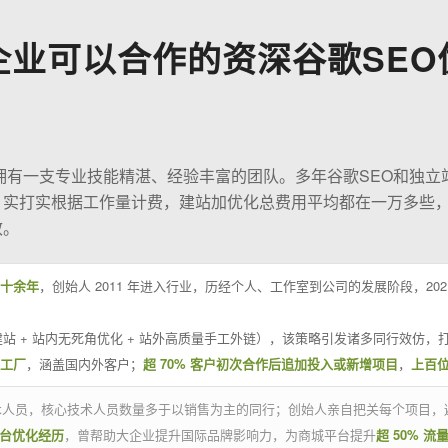
企业可以合作的资深谷歌SEO
O拥有一支专业技能精湛、经验丰富的团队。多年谷歌SEO和独立
；实打实根据工作量计费，建站加优化总费用平均都在一万多些
效。
十余年
，创始人 2011 年进入行业，历经个人、工作室到公司的发展阶段，20
站 + 站内无死角优化 + 站外高质量手工外链），该策略引发诸多同行效仿，打
业工厂
，涵盖国内外客户；
超 70% 客户初次合作后追加投入或新增项目
，
上百
技术人员，核心技术人员数量多于以销售为主的同行；创始人亲自把关每个项目，
平台优化经历
，曾帮助大企业提升国际品牌影响力，为商城平台提升
超 50% 流