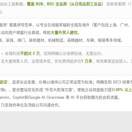
官方站长工具数据，
覆盖 B2B、B2C 全品类（从日用品到工业品）
及新老案例（1
力。
 线下服务” 套路诱导签单，以专业在线服务辐射全国及海外（客户包括上海、广
主动向用户揭露行业真相，帮助
大量外贸人避坑
。
工具、家具、阀门、装修建材、机械制造、高精器材、车辆、服装等多领域。
 + 合理利润
不超过 2 万
，官网明确公示收费标准，无需议价。
，无大量销售人员，运营成本低，优化费用起步仅
1 万多
，有效果再追加投入，
说话
”，追求长远发展，价格以维持公司正常运营为标准；明确告知 SEO 结
销」，配合整站优化形成 “外贸大航海方案”，使独立站询盘能力提升
30% 以上
emini，Copilot和Google AI Overviews 等 AI 平台获取曝光机会和流量。
，乃至政府单位及顶级公司沟通合作。