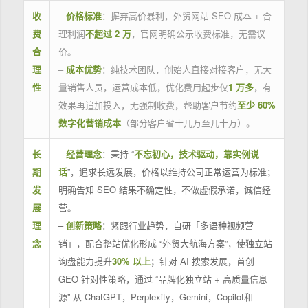
收
–
价格标准
：摒弃高价暴利，外贸网站 SEO 成本 + 合
费
理利润
不超过 2 万
，官网明确公示收费标准，无需议
合
价。
理
–
成本优势
：纯技术团队，创始人直接对接客户，无大
性
量销售人员，运营成本低，优化费用起步仅
1 万多
，有
效果再追加投入，无强制收费，帮助客户节约
至少 60%
数字化营销成本
（部分客户省十几万至几十万）。
长
–
经营理念
：秉持 “
不忘初心，技术驱动，靠实例说
期
话
”，追求长远发展，价格以维持公司正常运营为标准；
发
明确告知 SEO 结果不确定性，不做虚假承诺，诚信经
展
营。
理
–
创新策略
：紧跟行业趋势，自研「多语种视频营
念
销」，配合整站优化形成 “外贸大航海方案”，使独立站
询盘能力提升
30% 以上
；针对 AI 搜索发展，首创
GEO 针对性策略，通过 “品牌化独立站 + 高质量信息
源” 从 ChatGPT，Perplexity，Gemini，Copilot和