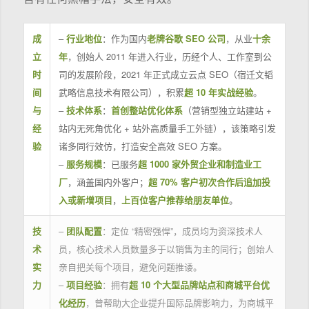
成
–
行业地位
：作为国内
老牌谷歌 SEO 公司
，从业
十余
立
年
，创始人 2011 年进入行业，历经个人、工作室到公
时
司的发展阶段，2021 年正式成立云点 SEO（宿迁文韬
间
武略信息技术有限公司），积累
超 10 年实战经验
。
与
–
技术体系
：
首创整站优化体系
（营销型独立站建站 +
经
站内无死角优化 + 站外高质量手工外链），该策略引发
验
诸多同行效仿，打造安全高效 SEO 方案。
–
服务规模
：已服务
超 1000 家外贸企业和制造业工
厂
，涵盖国内外客户；
超 70% 客户初次合作后追加投
入或新增项目
，
上百位客户推荐给朋友单位
。
技
–
团队配置
：定位 “精密强悍”，成员均为资深技术人
术
员，核心技术人员数量多于以销售为主的同行；创始人
实
亲自把关每个项目，避免问题推诿。
力
–
项目经验
：拥有
超 10 个大型品牌站点和商城平台优
化经历
，曾帮助大企业提升国际品牌影响力，为商城平