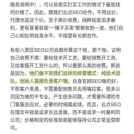
服务说明中），可以说是实打实工作的情况下最底线
的价格了。因此，跟我们云点SEO合作，不用议价，
代理也是这个价。至于高价收费，纯粹就是追求暴
利，更有甚者就是“一锤子买卖”狠狠收割一波，他们自
己心知肚明自身水平，不指望有长期合作。
有些八里区SEO公司会跟你算这个账、那个账，证明
自己收费不高：要给技术开工资，要给销售开工资、
又给客服开工资什么的，所以要那么高的收费。那就
是因为，
他们做不到我们这样的经营模式：纯技术团
队，创始人直接负责客户端
；自身官网SEO做的好，
不愁客户来源，不需要配销售员去用嘴拉客。很多公
司因为做的不专业，产生很多问题，才需要所谓的专
门客服去应对，必要的时候踢皮球。而且，云点SEO
在理念中就是追求长远发展，而不是追求一时暴利的
公司；价格制定的标准就是能够保持公司正常运营即
可。