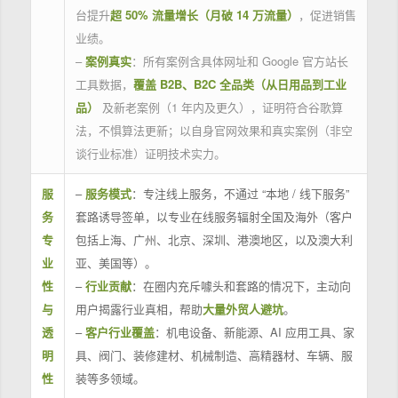
台提升
超 50% 流量增长（月破 14 万流量）
，促进销售
业绩。
–
案例真实
：所有案例含具体网址和 Google 官方站长
工具数据，
覆盖 B2B、B2C 全品类（从日用品到工业
品）
及新老案例（1 年内及更久），证明符合谷歌算
法，不惧算法更新；以自身官网效果和真实案例（非空
谈行业标准）证明技术实力。
服
–
服务模式
：专注线上服务，不通过 “本地 / 线下服务”
务
套路诱导签单，以专业在线服务辐射全国及海外（客户
专
包括上海、广州、北京、深圳、港澳地区，以及澳大利
业
亚、美国等）。
性
–
行业贡献
：在圈内充斥噱头和套路的情况下，主动向
与
用户揭露行业真相，帮助
大量外贸人避坑
。
透
–
客户行业覆盖
：机电设备、新能源、AI 应用工具、家
明
具、阀门、装修建材、机械制造、高精器材、车辆、服
性
装等多领域。