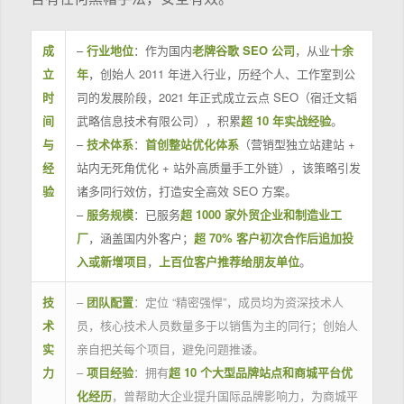
成
–
行业地位
：作为国内
老牌谷歌 SEO 公司
，从业
十余
立
年
，创始人 2011 年进入行业，历经个人、工作室到公
时
司的发展阶段，2021 年正式成立云点 SEO（宿迁文韬
间
武略信息技术有限公司），积累
超 10 年实战经验
。
与
–
技术体系
：
首创整站优化体系
（营销型独立站建站 +
经
站内无死角优化 + 站外高质量手工外链），该策略引发
验
诸多同行效仿，打造安全高效 SEO 方案。
–
服务规模
：已服务
超 1000 家外贸企业和制造业工
厂
，涵盖国内外客户；
超 70% 客户初次合作后追加投
入或新增项目
，
上百位客户推荐给朋友单位
。
技
–
团队配置
：定位 “精密强悍”，成员均为资深技术人
术
员，核心技术人员数量多于以销售为主的同行；创始人
实
亲自把关每个项目，避免问题推诿。
力
–
项目经验
：拥有
超 10 个大型品牌站点和商城平台优
化经历
，曾帮助大企业提升国际品牌影响力，为商城平