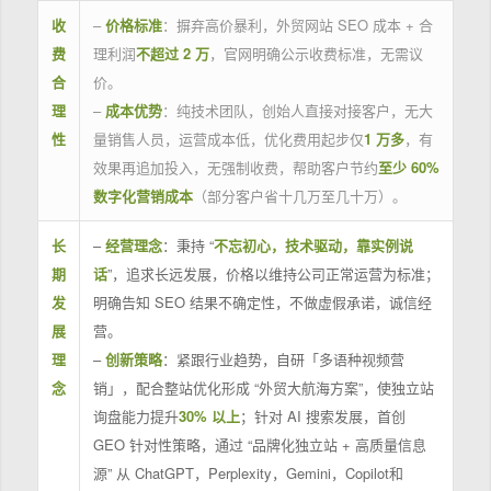
收
–
价格标准
：摒弃高价暴利，外贸网站 SEO 成本 + 合
费
理利润
不超过 2 万
，官网明确公示收费标准，无需议
合
价。
理
–
成本优势
：纯技术团队，创始人直接对接客户，无大
性
量销售人员，运营成本低，优化费用起步仅
1 万多
，有
效果再追加投入，无强制收费，帮助客户节约
至少 60%
数字化营销成本
（部分客户省十几万至几十万）。
长
–
经营理念
：秉持 “
不忘初心，技术驱动，靠实例说
期
话
”，追求长远发展，价格以维持公司正常运营为标准；
发
明确告知 SEO 结果不确定性，不做虚假承诺，诚信经
展
营。
理
–
创新策略
：紧跟行业趋势，自研「多语种视频营
念
销」，配合整站优化形成 “外贸大航海方案”，使独立站
询盘能力提升
30% 以上
；针对 AI 搜索发展，首创
GEO 针对性策略，通过 “品牌化独立站 + 高质量信息
源” 从 ChatGPT，Perplexity，Gemini，Copilot和