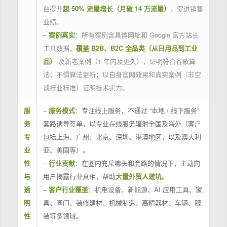
台提升
超 50% 流量增长（月破 14 万流量）
，促进销售
业绩。
–
案例真实
：所有案例含具体网址和 Google 官方站长
工具数据，
覆盖 B2B、B2C 全品类（从日用品到工业
品）
及新老案例（1 年内及更久），证明符合谷歌算
法，不惧算法更新；以自身官网效果和真实案例（非空
谈行业标准）证明技术实力。
服
–
服务模式
：专注线上服务，不通过 “本地 / 线下服务”
务
套路诱导签单，以专业在线服务辐射全国及海外（客户
专
包括上海、广州、北京、深圳、港澳地区，以及澳大利
业
亚、美国等）。
性
–
行业贡献
：在圈内充斥噱头和套路的情况下，主动向
与
用户揭露行业真相，帮助
大量外贸人避坑
。
透
–
客户行业覆盖
：机电设备、新能源、AI 应用工具、家
明
具、阀门、装修建材、机械制造、高精器材、车辆、服
性
装等多领域。