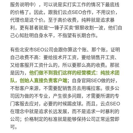
服务说明中），可以说是实打实工作的情况下最底线
的价格了。因此，跟我们云点SEO合作，不用议价，
代理也是这个价。至于高价收费，纯粹就是追求暴
利，更有甚者就是“一锤子买卖”狠狠收割一波，他们自
己心知肚明自身水平，不指望有长期合作。
有些北安市SEO公司会跟你算这个账、那个账，证明
自己收费不高：要给技术开工资，要给销售开工资、
又给客服开工资什么的，所以要那么高的收费。那就
是因为，
他们做不到我们这样的经营模式：纯技术团
队，创始人直接负责客户端
；自身官网SEO做的好，
不愁客户来源，不需要配销售员去用嘴拉客。很多公
司因为做的不专业，产生很多问题，才需要所谓的专
门客服去应对，必要的时候踢皮球。而且，云点SEO
在理念中就是追求长远发展，而不是追求一时暴利的
公司；价格制定的标准就是能够保持公司正常运营即
可。