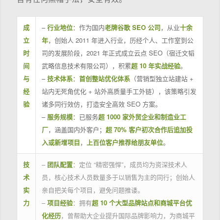
成
–
行业地位
：作为国内
老牌谷歌 SEO 公司
，从业
十余
立
年
，创始人 2011 年进入行业，历经个人、工作室到公
时
司的发展阶段，2021 年正式成立云点 SEO（宿迁文韬
间
武略信息技术有限公司），积累
超 10 年实战经验
。
与
–
技术体系
：
首创整站优化体系
（营销型独立站建站 +
经
站内无死角优化 + 站外高质量手工外链），该策略引发
验
诸多同行效仿，打造安全高效 SEO 方案。
–
服务规模
：已服务
超 1000 家外贸企业和制造业工
厂
，涵盖国内外客户；
超 70% 客户初次合作后追加投
入或新增项目
，
上百位客户推荐给朋友单位
。
技
–
团队配置
：定位 “精密强悍”，成员均为资深技术人
术
员，核心技术人员数量多于以销售为主的同行；创始人
实
亲自把关每个项目，避免问题推诿。
力
–
项目经验
：拥有
超 10 个大型品牌站点和商城平台优
化经历
，曾帮助大企业提升国际品牌影响力，为商城平