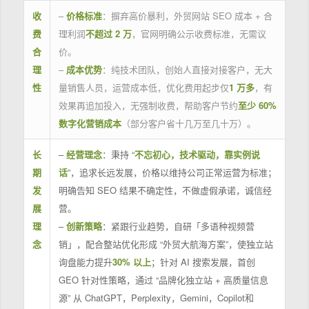
收
–
价格标准
：摒弃高价暴利，外贸网站 SEO 成本 + 合
费
理利润
不超过 2 万
，官网明确公示收费标准，无需议
合
价。
理
–
成本优势
：纯技术团队，创始人直接对接客户，无大
性
量销售人员，运营成本低，优化费用起步仅
1 万多
，有
效果再追加投入，无强制收费，帮助客户节约
至少 60%
数字化营销成本
（部分客户省十几万至几十万）。
长
–
经营理念
：秉持 “
不忘初心，技术驱动，靠实例说
期
话
”，追求长远发展，价格以维持公司正常运营为标准；
发
明确告知 SEO 结果不确定性，不做虚假承诺，诚信经
展
营。
理
–
创新策略
：紧跟行业趋势，自研「多语种视频营
念
销」，配合整站优化形成 “外贸大航海方案”，使独立站
询盘能力提升
30% 以上
；针对 AI 搜索发展，首创
GEO 针对性策略，通过 “品牌化独立站 + 高质量信息
源” 从 ChatGPT，Perplexity，Gemini，Copilot和