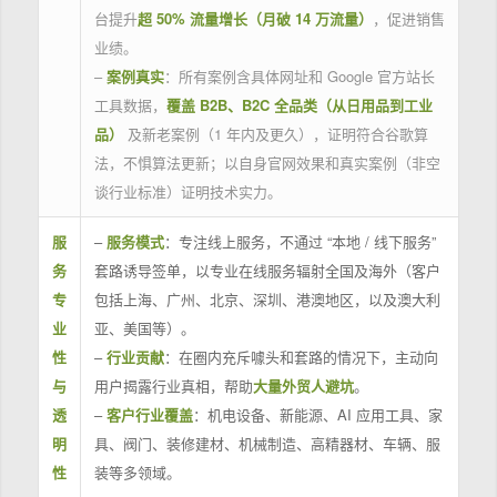
台提升
超 50% 流量增长（月破 14 万流量）
，促进销售
业绩。
–
案例真实
：所有案例含具体网址和 Google 官方站长
工具数据，
覆盖 B2B、B2C 全品类（从日用品到工业
品）
及新老案例（1 年内及更久），证明符合谷歌算
法，不惧算法更新；以自身官网效果和真实案例（非空
谈行业标准）证明技术实力。
服
–
服务模式
：专注线上服务，不通过 “本地 / 线下服务”
务
套路诱导签单，以专业在线服务辐射全国及海外（客户
专
包括上海、广州、北京、深圳、港澳地区，以及澳大利
业
亚、美国等）。
性
–
行业贡献
：在圈内充斥噱头和套路的情况下，主动向
与
用户揭露行业真相，帮助
大量外贸人避坑
。
透
–
客户行业覆盖
：机电设备、新能源、AI 应用工具、家
明
具、阀门、装修建材、机械制造、高精器材、车辆、服
性
装等多领域。