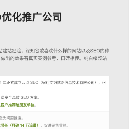
O优化推广公司
站建站经验，深知谷歌喜欢什么样的网站以及SEO的种
，做出的效果有真实案例参考，口碑相传。纯白帽整站
21 年正式成立云点 SEO（宿迁文韬武略信息技术有限公司），积
造安全高效 SEO 方案。
位客户推荐给朋友单位
。
避免问题推诿。
量增长（月破 14 万流量）
，促进销售业绩。