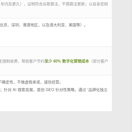
 年内及更久），证明符合谷歌算法，不惧算法更新；以自身官网
州、北京、深圳、港澳地区，以及澳大利亚、美国等）。
无强制收费，帮助客户节约
至少 60% 数字化营销成本
（部分客户
果不确定性，不做虚假承诺，诚信经营。
；针对 AI 搜索发展，首创 GEO 针对性策略，通过 “品牌化独立