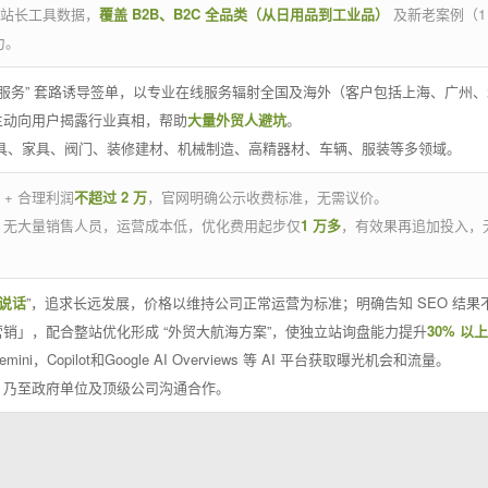
官方站长工具数据，
覆盖 B2B、B2C 全品类（从日用品到工业品）
及新老案例（1
力。
 线下服务” 套路诱导签单，以专业在线服务辐射全国及海外（客户包括上海、广
主动向用户揭露行业真相，帮助
大量外贸人避坑
。
工具、家具、阀门、装修建材、机械制造、高精器材、车辆、服装等多领域。
 + 合理利润
不超过 2 万
，官网明确公示收费标准，无需议价。
，无大量销售人员，运营成本低，优化费用起步仅
1 万多
，有效果再追加投入，
说话
”，追求长远发展，价格以维持公司正常运营为标准；明确告知 SEO 结
销」，配合整站优化形成 “外贸大航海方案”，使独立站询盘能力提升
30% 以上
emini，Copilot和Google AI Overviews 等 AI 平台获取曝光机会和流量。
，乃至政府单位及顶级公司沟通合作。