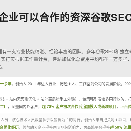
企业可以合作的资深谷歌SE
O拥有一支专业技能精湛、经验丰富的团队。多年谷歌SEO和独立
；实打实根据工作量计费，建站加优化总费用平均都在一万多些
效。
十余年
，创始人 2011 年进入行业，历经个人、工作室到公司的发展阶段，20
站 + 站内无死角优化 + 站外高质量手工外链），该策略引发诸多同行效仿，打
业工厂
，涵盖国内外客户；
超 70% 客户初次合作后追加投入或新增项目
，
上百
技术人员，核心技术人员数量多于以销售为主的同行；创始人亲自把关每个项目，
平台优化经历
，曾帮助大企业提升国际品牌影响力，为商城平台提升
超 50% 流