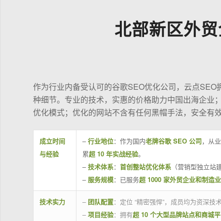
北部新区外贸
作为行业内备受认可的谷歌SEO优化公司，云点SE
种细节。专业的技术，实惠的价格助力中国出海企业
优化模式；优化的网站不含有任何黑帽手法，安全有
成立时间
–
行业地位
：作为国内
老牌谷歌 SEO 公司
，从业
与经验
累
超 10 年实战经验
。
–
技术体系
：
首创整站优化体系
（营销型独立站建
–
服务规模
：已服务
超 1000 家外贸企业和制造
技术实力
–
团队配置
：定位 “精密强悍”，成员均为资深
–
项目经验
：拥有
超 10 个大型品牌站点和商城