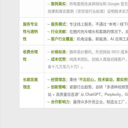
–
案例真实
：所有案例含具体网址和 Google 
效果和真实案例（非空谈行业标准）证明技术实
服务专业
–
服务模式
：专注线上服务，不通过 “本地 /
性与透明
–
行业贡献
：在圈内充斥噱头和套路的情况下，
性
–
客户行业覆盖
：机电设备、新能源、AI 应用
收费合理
–
价格标准
：摒弃高价暴利，外贸网站 SEO 成本
性
–
成本优势
：纯技术团队，创始人直接对接客户
省十几万至几十万）。
长期发展
–
经营理念
：秉持 “
不忘初心，技术驱动，靠实例
理念
–
创新策略
：紧跟行业趋势，自研「多语种视频营
站 + 高质量信息源” 从 ChatGPT，Perplexity，G
–
合作影响力
：赢得众多外贸企业、制造业工厂