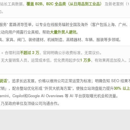
官方站长工具数据，
覆盖 B2B、B2C 全品类（从日用品到工业品）
及新老案例（1
力。
 线下服务” 套路诱导签单，以专业在线服务辐射全国及海外（客户包括上海、广
主动向用户揭露行业真相，帮助
大量外贸人避坑
。
工具、家具、阀门、装修建材、机械制造、高精器材、车辆、服装等多领域。
 + 合理利润
不超过 2 万
，官网明确公示收费标准，无需议价。
，无大量销售人员，运营成本低，优化费用起步仅
1 万多
，有效果再追加投入，
说话
”，追求长远发展，价格以维持公司正常运营为标准；明确告知 SEO 结
销」，配合整站优化形成 “外贸大航海方案”，使独立站询盘能力提升
30% 以上
emini，Copilot和Google AI Overviews 等 AI 平台获取曝光机会和流量。
，乃至政府单位及顶级公司沟通合作。