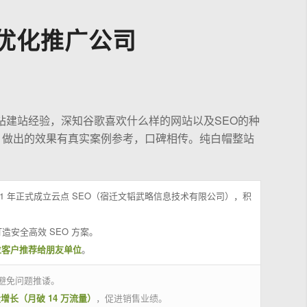
优化推广公司
站建站经验，深知谷歌喜欢什么样的网站以及SEO的种
，做出的效果有真实案例参考，口碑相传。纯白帽整站
21 年正式成立云点 SEO（宿迁文韬武略信息技术有限公司），积
造安全高效 SEO 方案。
位客户推荐给朋友单位
。
避免问题推诿。
量增长（月破 14 万流量）
，促进销售业绩。