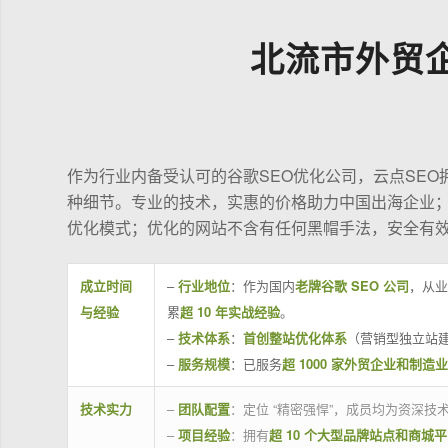
北流市外贸
作为行业内备受认可的谷歌SEO优化公司，云点SE
种细节。专业的技术，实惠的价格助力中国出海企业
优化模式；优化的网站不含有任何黑帽手法，安全有
成立时间
–
行业地位
：作为国内
老牌谷歌 SEO 公司
，从业
与经验
累
超 10 年实战经验
。
–
技术体系
：
首创整站优化体系
（营销型独立站建
–
服务规模
：已服务
超 1000 家外贸企业和制造
技术实力
–
团队配置
：定位 “精密强悍”，成员均为资深
–
项目经验
：拥有
超 10 个大型品牌站点和商城