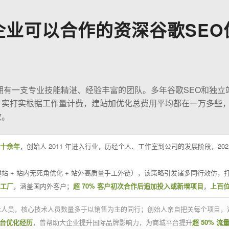
企业可以合作的资深谷歌SEO
O拥有一支专业技能精湛、经验丰富的团队。多年谷歌SEO和独立
；实打实根据工作量计费，建站加优化总费用平均都在一万多些
效。
十余年
，创始人 2011 年进入行业，历经个人、工作室到公司的发展阶段，20
站 + 站内无死角优化 + 站外高质量手工外链），该策略引发诸多同行效仿，打
业工厂
，涵盖国内外客户；
超 70% 客户初次合作后追加投入或新增项目
，
上百
技术人员，核心技术人员数量多于以销售为主的同行；创始人亲自把关每个项目，
平台优化经历
，曾帮助大企业提升国际品牌影响力，为商城平台提升
超 50% 流