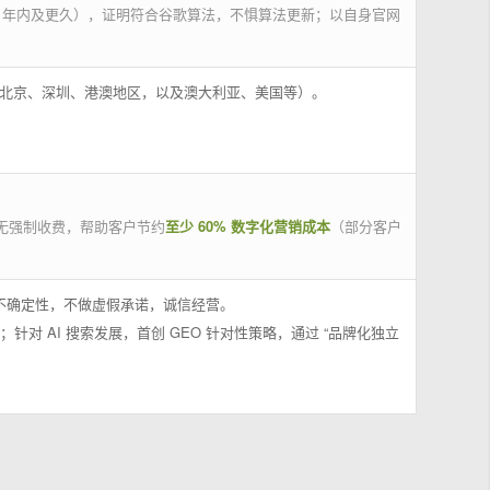
 年内及更久），证明符合谷歌算法，不惧算法更新；以自身官网
州、北京、深圳、港澳地区，以及澳大利亚、美国等）。
无强制收费，帮助客户节约
至少 60% 数字化营销成本
（部分客户
果不确定性，不做虚假承诺，诚信经营。
；针对 AI 搜索发展，首创 GEO 针对性策略，通过 “品牌化独立