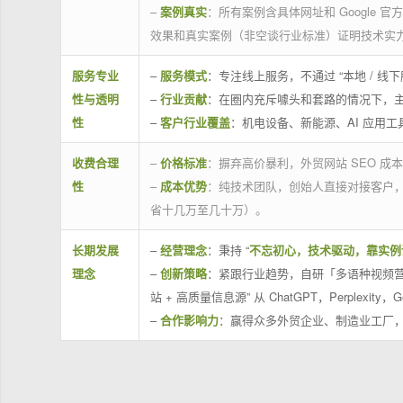
–
案例真实
：所有案例含具体网址和 Google 
效果和真实案例（非空谈行业标准）证明技术实
服务专业
–
服务模式
：专注线上服务，不通过 “本地 /
性与透明
–
行业贡献
：在圈内充斥噱头和套路的情况下，
性
–
客户行业覆盖
：机电设备、新能源、AI 应用
收费合理
–
价格标准
：摒弃高价暴利，外贸网站 SEO 成本
性
–
成本优势
：纯技术团队，创始人直接对接客户
省十几万至几十万）。
长期发展
–
经营理念
：秉持 “
不忘初心，技术驱动，靠实例
理念
–
创新策略
：紧跟行业趋势，自研「多语种视频营
站 + 高质量信息源” 从 ChatGPT，Perplexity，G
–
合作影响力
：赢得众多外贸企业、制造业工厂