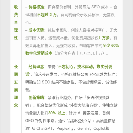
收
–
价格标准
：摒弃高价暴利，外贸网站 SEO 成本 + 合
费
理利润
不超过 2 万
，官网明确公示收费标准，无需议
合
价。
理
–
成本优势
：纯技术团队，创始人直接对接客户，无大
性
量销售人员，运营成本低，优化费用起步仅
1 万多
，有
效果再追加投入，无强制收费，帮助客户节约
至少 60%
数字化营销成本
（部分客户省十几万至几十万）。
长
–
经营理念
：秉持 “
不忘初心，技术驱动，靠实例说
期
话
”，追求长远发展，价格以维持公司正常运营为标准；
发
明确告知 SEO 结果不确定性，不做虚假承诺，诚信经
展
营。
理
–
创新策略
：紧跟行业趋势，自研「多语种视频营
念
销」，配合整站优化形成 “外贸大航海方案”，使独立站
询盘能力提升
30% 以上
；针对 AI 搜索发展，首创
GEO 针对性策略，通过 “品牌化独立站 + 高质量信息
源” 从 ChatGPT，Perplexity，Gemini，Copilot和