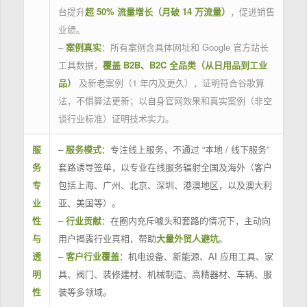
台提升
超 50% 流量增长（月破 14 万流量）
，促进销售
业绩。
–
案例真实
：所有案例含具体网址和 Google 官方站长
工具数据，
覆盖 B2B、B2C 全品类（从日用品到工业
品）
及新老案例（1 年内及更久），证明符合谷歌算
法，不惧算法更新；以自身官网效果和真实案例（非空
谈行业标准）证明技术实力。
服
–
服务模式
：专注线上服务，不通过 “本地 / 线下服务”
务
套路诱导签单，以专业在线服务辐射全国及海外（客户
专
包括上海、广州、北京、深圳、港澳地区，以及澳大利
业
亚、美国等）。
性
–
行业贡献
：在圈内充斥噱头和套路的情况下，主动向
与
用户揭露行业真相，帮助
大量外贸人避坑
。
透
–
客户行业覆盖
：机电设备、新能源、AI 应用工具、家
明
具、阀门、装修建材、机械制造、高精器材、车辆、服
性
装等多领域。