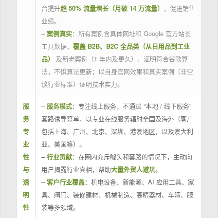
台提升
超 50% 流量增长（月破 14 万流量）
，促进销售
业绩。
–
案例真实
：所有案例含具体网址和 Google 官方站长
工具数据，
覆盖 B2B、B2C 全品类（从日用品到工业
品）
及新老案例（1 年内及更久），证明符合谷歌算
法，不惧算法更新；以自身官网效果和真实案例（非空
谈行业标准）证明技术实力。
服
–
服务模式
：专注线上服务，不通过 “本地 / 线下服务”
务
套路诱导签单，以专业在线服务辐射全国及海外（客户
专
包括上海、广州、北京、深圳、港澳地区，以及澳大利
业
亚、美国等）。
性
–
行业贡献
：在圈内充斥噱头和套路的情况下，主动向
与
用户揭露行业真相，帮助
大量外贸人避坑
。
透
–
客户行业覆盖
：机电设备、新能源、AI 应用工具、家
明
具、阀门、装修建材、机械制造、高精器材、车辆、服
性
装等多领域。