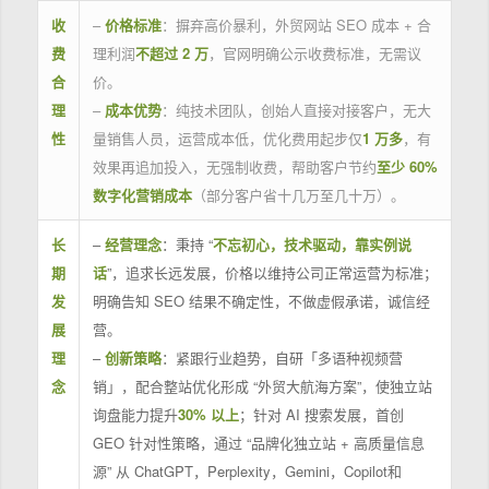
收
–
价格标准
：摒弃高价暴利，外贸网站 SEO 成本 + 合
费
理利润
不超过 2 万
，官网明确公示收费标准，无需议
合
价。
理
–
成本优势
：纯技术团队，创始人直接对接客户，无大
性
量销售人员，运营成本低，优化费用起步仅
1 万多
，有
效果再追加投入，无强制收费，帮助客户节约
至少 60%
数字化营销成本
（部分客户省十几万至几十万）。
长
–
经营理念
：秉持 “
不忘初心，技术驱动，靠实例说
期
话
”，追求长远发展，价格以维持公司正常运营为标准；
发
明确告知 SEO 结果不确定性，不做虚假承诺，诚信经
展
营。
理
–
创新策略
：紧跟行业趋势，自研「多语种视频营
念
销」，配合整站优化形成 “外贸大航海方案”，使独立站
询盘能力提升
30% 以上
；针对 AI 搜索发展，首创
GEO 针对性策略，通过 “品牌化独立站 + 高质量信息
源” 从 ChatGPT，Perplexity，Gemini，Copilot和