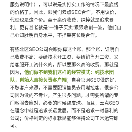
服务说明中），可以说是实打实工作的情况下最底线
的价格了。因此，跟我们云点SEO合作，不用议价，
代理也是这个价。至于高价收费，纯粹就是追求暴
利，更有甚者就是“一锤子买卖”狠狠收割一波，他们自
己心知肚明自身水平，不指望有长期合作。
有些北区SEO公司会跟你算这个账、那个账，证明自
己收费不高：要给技术开工资，要给销售开工资、又
给客服开工资什么的，所以要那么高的收费。那就是
因为，
他们做不到我们这样的经营模式：纯技术团
队，创始人直接负责客户端
；自身官网SEO做的好，
不愁客户来源，不需要配销售员去用嘴拉客。很多公
司因为做的不专业，产生很多问题，才需要所谓的专
门客服去应对，必要的时候踢皮球。而且，云点SEO
在理念中就是追求长远发展，而不是追求一时暴利的
公司；价格制定的标准就是能够保持公司正常运营即
可。