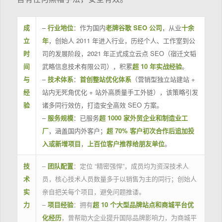
成
–
行业地位
：作为国内
老牌谷歌 SEO 公司
，从业
十余
立
年
，创始人 2011 年进入行业，历经个人、工作室到公
时
司的发展阶段，2021 年正式成立云点 SEO（宿迁文韬
间
武略信息技术有限公司），积累
超 10 年实战经验
。
与
–
技术体系
：
首创整站优化体系
（营销型独立站建站 +
经
站内无死角优化 + 站外高质量手工外链），该策略引发
验
诸多同行效仿，打造安全高效 SEO 方案。
–
服务规模
：已服务
超 1000 家外贸企业和制造业工
厂
，涵盖国内外客户；
超 70% 客户初次合作后追加投
入或新增项目
，
上百位客户推荐给朋友单位
。
技
–
团队配置
：定位 “精密强悍”，成员均为资深技术人
术
员，核心技术人员数量多于以销售为主的同行；创始人
实
亲自把关每个项目，避免问题推诿。
力
–
项目经验
：拥有
超 10 个大型品牌站点和商城平台优
化经历
，曾帮助大企业提升国际品牌影响力，为商城平