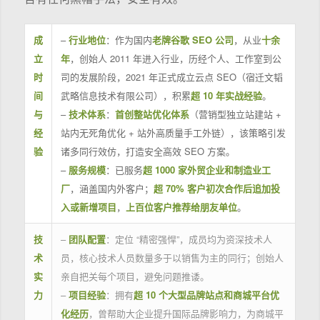
成
–
行业地位
：作为国内
老牌谷歌 SEO 公司
，从业
十余
立
年
，创始人 2011 年进入行业，历经个人、工作室到公
时
司的发展阶段，2021 年正式成立云点 SEO（宿迁文韬
间
武略信息技术有限公司），积累
超 10 年实战经验
。
与
–
技术体系
：
首创整站优化体系
（营销型独立站建站 +
经
站内无死角优化 + 站外高质量手工外链），该策略引发
验
诸多同行效仿，打造安全高效 SEO 方案。
–
服务规模
：已服务
超 1000 家外贸企业和制造业工
厂
，涵盖国内外客户；
超 70% 客户初次合作后追加投
入或新增项目
，
上百位客户推荐给朋友单位
。
技
–
团队配置
：定位 “精密强悍”，成员均为资深技术人
术
员，核心技术人员数量多于以销售为主的同行；创始人
实
亲自把关每个项目，避免问题推诿。
力
–
项目经验
：拥有
超 10 个大型品牌站点和商城平台优
化经历
，曾帮助大企业提升国际品牌影响力，为商城平