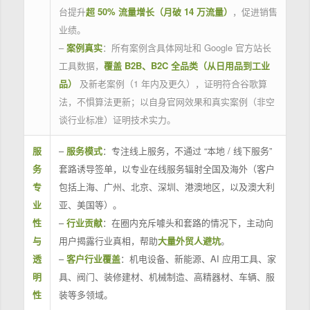
台提升
超 50% 流量增长（月破 14 万流量）
，促进销售
业绩。
–
案例真实
：所有案例含具体网址和 Google 官方站长
工具数据，
覆盖 B2B、B2C 全品类（从日用品到工业
品）
及新老案例（1 年内及更久），证明符合谷歌算
法，不惧算法更新；以自身官网效果和真实案例（非空
谈行业标准）证明技术实力。
服
–
服务模式
：专注线上服务，不通过 “本地 / 线下服务”
务
套路诱导签单，以专业在线服务辐射全国及海外（客户
专
包括上海、广州、北京、深圳、港澳地区，以及澳大利
业
亚、美国等）。
性
–
行业贡献
：在圈内充斥噱头和套路的情况下，主动向
与
用户揭露行业真相，帮助
大量外贸人避坑
。
透
–
客户行业覆盖
：机电设备、新能源、AI 应用工具、家
明
具、阀门、装修建材、机械制造、高精器材、车辆、服
性
装等多领域。