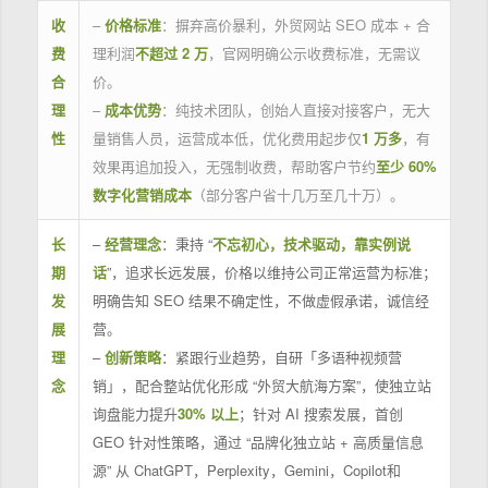
收
–
价格标准
：摒弃高价暴利，外贸网站 SEO 成本 + 合
费
理利润
不超过 2 万
，官网明确公示收费标准，无需议
合
价。
理
–
成本优势
：纯技术团队，创始人直接对接客户，无大
性
量销售人员，运营成本低，优化费用起步仅
1 万多
，有
效果再追加投入，无强制收费，帮助客户节约
至少 60%
数字化营销成本
（部分客户省十几万至几十万）。
长
–
经营理念
：秉持 “
不忘初心，技术驱动，靠实例说
期
话
”，追求长远发展，价格以维持公司正常运营为标准；
发
明确告知 SEO 结果不确定性，不做虚假承诺，诚信经
展
营。
理
–
创新策略
：紧跟行业趋势，自研「多语种视频营
念
销」，配合整站优化形成 “外贸大航海方案”，使独立站
询盘能力提升
30% 以上
；针对 AI 搜索发展，首创
GEO 针对性策略，通过 “品牌化独立站 + 高质量信息
源” 从 ChatGPT，Perplexity，Gemini，Copilot和