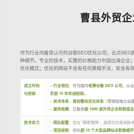
曹县外贸企
作为行业内备受认可的谷歌SEO优化公司，云点SE
种细节。专业的技术，实惠的价格助力中国出海企业
优化模式；优化的网站不含有任何黑帽手法，安全有
成立时间
–
行业地位
：作为国内
老牌谷歌 SEO 公司
，从业
与经验
累
超 10 年实战经验
。
–
技术体系
：
首创整站优化体系
（营销型独立站建
–
服务规模
：已服务
超 1000 家外贸企业和制造
技术实力
–
团队配置
：定位 “精密强悍”，成员均为资深
–
项目经验
：拥有
超 10 个大型品牌站点和商城