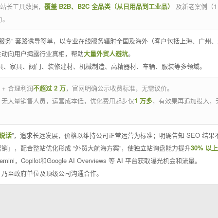
官方站长工具数据，
覆盖 B2B、B2C 全品类（从日用品到工业品）
及新老案例（1
力。
 线下服务” 套路诱导签单，以专业在线服务辐射全国及海外（客户包括上海、广
主动向用户揭露行业真相，帮助
大量外贸人避坑
。
工具、家具、阀门、装修建材、机械制造、高精器材、车辆、服装等多领域。
 + 合理利润
不超过 2 万
，官网明确公示收费标准，无需议价。
，无大量销售人员，运营成本低，优化费用起步仅
1 万多
，有效果再追加投入，
说话
”，追求长远发展，价格以维持公司正常运营为标准；明确告知 SEO 结
销」，配合整站优化形成 “外贸大航海方案”，使独立站询盘能力提升
30% 以上
emini，Copilot和Google AI Overviews 等 AI 平台获取曝光机会和流量。
，乃至政府单位及顶级公司沟通合作。