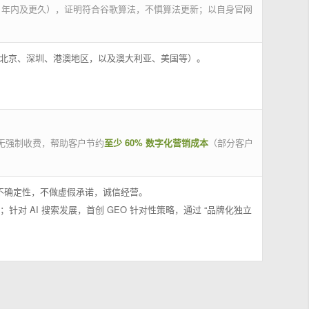
 年内及更久），证明符合谷歌算法，不惧算法更新；以自身官网
州、北京、深圳、港澳地区，以及澳大利亚、美国等）。
无强制收费，帮助客户节约
至少 60% 数字化营销成本
（部分客户
果不确定性，不做虚假承诺，诚信经营。
；针对 AI 搜索发展，首创 GEO 针对性策略，通过 “品牌化独立