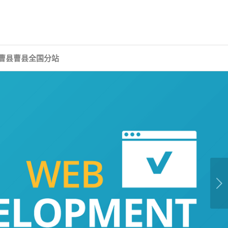
曹县曹县全国分站
下一页