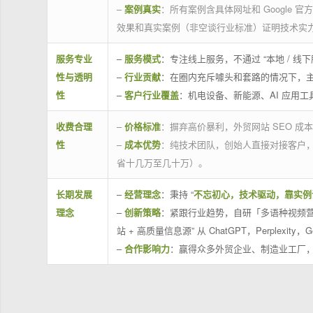
–
案例真实
：所有案例含具体网址和 Google 
效果和真实案例（非空谈行业标准）证明技术实
服务专业
–
服务模式
：专注线上服务，不通过 “本地 /
性与透明
–
行业贡献
：在圈内充斥噱头和套路的情况下，
性
–
客户行业覆盖
：机电设备、新能源、AI 应用
收费合理
–
价格标准
：摒弃高价暴利，外贸网站 SEO 成本
性
–
成本优势
：纯技术团队，创始人直接对接客户
省十几万至几十万）。
长期发展
–
经营理念
：秉持 “
不忘初心，技术驱动，靠实例
理念
–
创新策略
：紧跟行业趋势，自研「多语种视频营
站 + 高质量信息源” 从 ChatGPT，Perplexity，G
–
合作影响力
：赢得众多外贸企业、制造业工厂