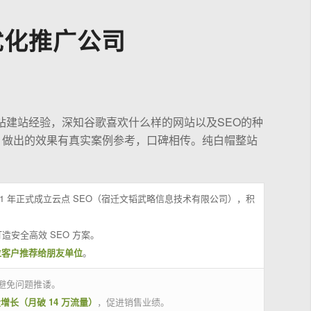
优化推广公司
站建站经验，深知谷歌喜欢什么样的网站以及SEO的种
，做出的效果有真实案例参考，口碑相传。纯白帽整站
21 年正式成立云点 SEO（宿迁文韬武略信息技术有限公司），积
造安全高效 SEO 方案。
位客户推荐给朋友单位
。
避免问题推诿。
量增长（月破 14 万流量）
，促进销售业绩。