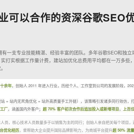
业可以合作的资深谷歌SEO
O拥有一支专业技能精湛、经验丰富的团队。多年谷歌SEO和独立
；实打实根据工作量计费，建站加优化总费用平均都在一万多些
效。
十余年
，创始人 2011 年进入行业，历经个人、工作室到公司的发展阶段，20
站 + 站内无死角优化 + 站外高质量手工外链），该策略引发诸多同行效仿，打
业工厂
，涵盖国内外客户；
超 70% 客户初次合作后追加投入或新增项目
，
上百
技术人员，核心技术人员数量多于以销售为主的同行；创始人亲自把关每个项目，
平台优化经历
，曾帮助大企业提升国际品牌影响力，为商城平台提升
超 50% 流