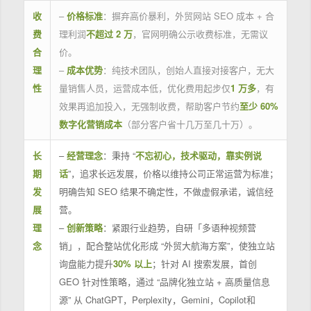
收
–
价格标准
：摒弃高价暴利，外贸网站 SEO 成本 + 合
费
理利润
不超过 2 万
，官网明确公示收费标准，无需议
合
价。
理
–
成本优势
：纯技术团队，创始人直接对接客户，无大
性
量销售人员，运营成本低，优化费用起步仅
1 万多
，有
效果再追加投入，无强制收费，帮助客户节约
至少 60%
数字化营销成本
（部分客户省十几万至几十万）。
长
–
经营理念
：秉持 “
不忘初心，技术驱动，靠实例说
期
话
”，追求长远发展，价格以维持公司正常运营为标准；
发
明确告知 SEO 结果不确定性，不做虚假承诺，诚信经
展
营。
理
–
创新策略
：紧跟行业趋势，自研「多语种视频营
念
销」，配合整站优化形成 “外贸大航海方案”，使独立站
询盘能力提升
30% 以上
；针对 AI 搜索发展，首创
GEO 针对性策略，通过 “品牌化独立站 + 高质量信息
源” 从 ChatGPT，Perplexity，Gemini，Copilot和