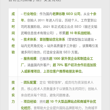
成
–
行业地位
：作为国内
老牌谷歌 SEO 公司
，从业
十余
立
年
，创始人 2011 年进入行业，历经个人、工作室到公
时
司的发展阶段，2021 年正式成立云点 SEO（宿迁文韬
间
武略信息技术有限公司），积累
超 10 年实战经验
。
与
–
技术体系
：
首创整站优化体系
（营销型独立站建站 +
经
站内无死角优化 + 站外高质量手工外链），该策略引发
验
诸多同行效仿，打造安全高效 SEO 方案。
–
服务规模
：已服务
超 1000 家外贸企业和制造业工
厂
，涵盖国内外客户；
超 70% 客户初次合作后追加投
入或新增项目
，
上百位客户推荐给朋友单位
。
技
–
团队配置
：定位 “精密强悍”，成员均为资深技术人
术
员，核心技术人员数量多于以销售为主的同行；创始人
实
亲自把关每个项目，避免问题推诿。
力
–
项目经验
：拥有
超 10 个大型品牌站点和商城平台优
化经历
，曾帮助大企业提升国际品牌影响力，为商城平