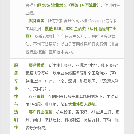
台提升
超 50% 流量增长（月破 14 万流量）
，促进销售
业绩。
–
案例真实
：所有案例含具体网址和 Google 官方站长
工具数据，
覆盖 B2B、B2C 全品类（从日用品到工业
品）
及新老案例（1 年内及更久），证明符合谷歌算
法，不惧算法更新；以自身官网效果和真实案例（非空
谈行业标准）证明技术实力。
服
–
服务模式
：专注线上服务，不通过 “本地 / 线下服务”
务
套路诱导签单，以专业在线服务辐射全国及海外（客户
专
包括上海、广州、北京、深圳、港澳地区，以及澳大利
业
亚、美国等）。
性
–
行业贡献
：在圈内充斥噱头和套路的情况下，主动向
与
用户揭露行业真相，帮助
大量外贸人避坑
。
透
–
客户行业覆盖
：机电设备、新能源、AI 应用工具、家
明
具、阀门、装修建材、机械制造、高精器材、车辆、服
性
装等多领域。