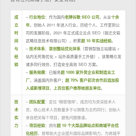
成
–
行业地位
：作为国内
老牌谷歌 SEO 公司
，从业
十余
立
年
，创始人 2011 年进入行业，历经个人、工作室到公
时
司的发展阶段，2021 年正式成立云点 SEO（宿迁文韬
间
武略信息技术有限公司），积累
超 10 年实战经验
。
与
–
技术体系
：
首创整站优化体系
（营销型独立站建站 +
经
站内无死角优化 + 站外高质量手工外链），该策略引发
验
诸多同行效仿，打造安全高效 SEO 方案。
–
服务规模
：已服务
超 1000 家外贸企业和制造业工
厂
，涵盖国内外客户；
超 70% 客户初次合作后追加投
入或新增项目
，
上百位客户推荐给朋友单位
。
技
–
团队配置
：定位 “精密强悍”，成员均为资深技术人
术
员，核心技术人员数量多于以销售为主的同行；创始人
实
亲自把关每个项目，避免问题推诿。
力
–
项目经验
：拥有
超 10 个大型品牌站点和商城平台优
化经历
，曾帮助大企业提升国际品牌影响力，为商城平