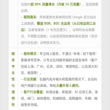
台提升
超 50% 流量增长（月破 14 万流量）
，促进销售
业绩。
–
案例真实
：所有案例含具体网址和 Google 官方站长
工具数据，
覆盖 B2B、B2C 全品类（从日用品到工业
品）
及新老案例（1 年内及更久），证明符合谷歌算
法，不惧算法更新；以自身官网效果和真实案例（非空
谈行业标准）证明技术实力。
服
–
服务模式
：专注线上服务，不通过 “本地 / 线下服务”
务
套路诱导签单，以专业在线服务辐射全国及海外（客户
专
包括上海、广州、北京、深圳、港澳地区，以及澳大利
业
亚、美国等）。
性
–
行业贡献
：在圈内充斥噱头和套路的情况下，主动向
与
用户揭露行业真相，帮助
大量外贸人避坑
。
透
–
客户行业覆盖
：机电设备、新能源、AI 应用工具、家
明
具、阀门、装修建材、机械制造、高精器材、车辆、服
性
装等多领域。