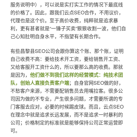
服务说明中），可以说是实打实工作的情况下最底线
的价格了。因此，跟我们云点SEO合作，不用议价，
代理也是这个价。至于高价收费，纯粹就是追求暴
利，更有甚者就是“一锤子买卖”狠狠收割一波，他们自
己心知肚明自身水平，不指望有长期合作。
有些昌黎县SEO公司会跟你算这个账、那个账，证明
自己收费不高：要给技术开工资，要给销售开工资、
又给客服开工资什么的，所以要那么高的收费。那就
是因为，
他们做不到我们这样的经营模式：纯技术团
队，创始人直接负责客户端
；自身官网SEO做的好，
不愁客户来源，不需要配销售员去用嘴拉客。很多公
司因为做的不专业，产生很多问题，才需要所谓的专
门客服去应对，必要的时候踢皮球。而且，云点SEO
在理念中就是追求长远发展，而不是追求一时暴利的
公司；价格制定的标准就是能够保持公司正常运营即
可。