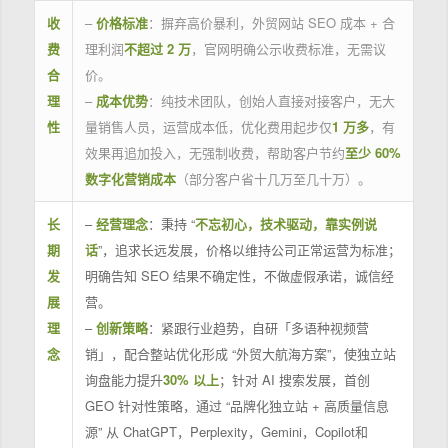
收
–
价格标准
：摒弃高价暴利，外贸网站 SEO 成本 + 合
费
理利润
不超过 2 万
，官网明确公示收费标准，无需议
合
价。
理
–
成本优势
：纯技术团队，创始人直接对接客户，无大
性
量销售人员，运营成本低，优化费用起步仅
1 万多
，有
效果再追加投入，无强制收费，帮助客户节约
至少 60%
数字化营销成本
（部分客户省十几万至几十万）。
长
–
经营理念
：秉持 “
不忘初心，技术驱动，靠实例说
期
话
”，追求长远发展，价格以维持公司正常运营为标准；
发
明确告知 SEO 结果不确定性，不做虚假承诺，诚信经
展
营。
理
–
创新策略
：紧跟行业趋势，自研「多语种视频营
念
销」，配合整站优化形成 “外贸大航海方案”，使独立站
询盘能力提升
30% 以上
；针对 AI 搜索发展，首创
GEO 针对性策略，通过 “品牌化独立站 + 高质量信息
源” 从 ChatGPT，Perplexity，Gemini，Copilot和