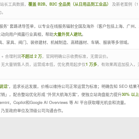
官方站长工具数据，
覆盖 B2B、B2C 全品类（从日用品到工业品）
及新老案例（1
力。
 线下服务” 套路诱导签单，以专业在线服务辐射全国及海外（客户包括上海、广
主动向用户揭露行业真相，帮助
大量外贸人避坑
。
工具、家具、阀门、装修建材、机械制造、高精器材、车辆、服装等多领域。
 + 合理利润
不超过 2 万
，官网明确公示收费标准，无需议价。
，无大量销售人员，运营成本低，优化费用起步仅
1 万多
，有效果再追加投入，
说话
”，追求长远发展，价格以维持公司正常运营为标准；明确告知 SEO 结
销」，配合整站优化形成 “外贸大航海方案”，使独立站询盘能力提升
30% 以上
emini，Copilot和Google AI Overviews 等 AI 平台获取曝光机会和流量。
，乃至政府单位及顶级公司沟通合作。