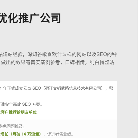
优化推广公司
站建站经验，深知谷歌喜欢什么样的网站以及SEO的种
，做出的效果有真实案例参考，口碑相传。纯白帽整站
21 年正式成立云点 SEO（宿迁文韬武略信息技术有限公司），积
造安全高效 SEO 方案。
位客户推荐给朋友单位
。
避免问题推诿。
量增长（月破 14 万流量）
，促进销售业绩。