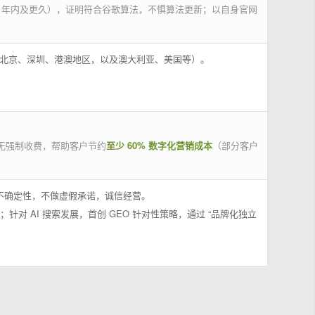
 年内及更久），证明符合谷歌算法，不惧算法更新；以自身官网
州、北京、深圳、港澳地区，以及澳大利亚、美国等）。
无强制收费，帮助客户节约
至少 60% 数字化营销成本
（部分客户
果不确定性，不做虚假承诺，诚信经营。
；针对 AI 搜索发展，首创 GEO 针对性策略，通过 “品牌化独立