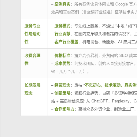
–
案例真实
：所有案例含具体网址和 Google 
效果和真实案例（非空谈行业标准）证明技术实
服务专业
–
服务模式
：专注线上服务，不通过 “本地 /
性与透明
–
行业贡献
：在圈内充斥噱头和套路的情况下，
性
–
客户行业覆盖
：机电设备、新能源、AI 应用
收费合理
–
价格标准
：摒弃高价暴利，外贸网站 SEO 成本
性
–
成本优势
：纯技术团队，创始人直接对接客户
省十几万至几十万）。
长期发展
–
经营理念
：秉持 “
不忘初心，技术驱动，靠实例
理念
–
创新策略
：紧跟行业趋势，自研「多语种视频营
站 + 高质量信息源” 从 ChatGPT，Perplexity，G
–
合作影响力
：赢得众多外贸企业、制造业工厂