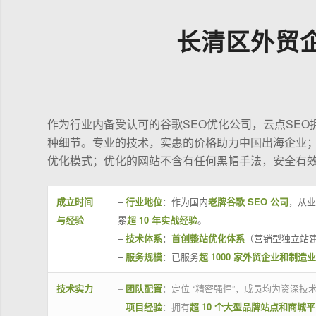
长清区外贸
作为行业内备受认可的谷歌SEO优化公司，云点SE
种细节。专业的技术，实惠的价格助力中国出海企业
优化模式；优化的网站不含有任何黑帽手法，安全有
成立时间
–
行业地位
：作为国内
老牌谷歌 SEO 公司
，从业
与经验
累
超 10 年实战经验
。
–
技术体系
：
首创整站优化体系
（营销型独立站建
–
服务规模
：已服务
超 1000 家外贸企业和制造
技术实力
–
团队配置
：定位 “精密强悍”，成员均为资深
–
项目经验
：拥有
超 10 个大型品牌站点和商城