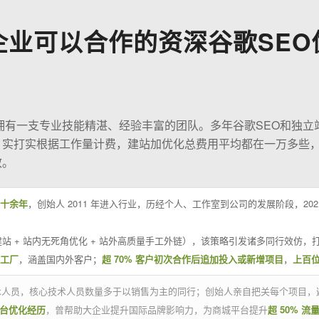
企业可以合作的资深谷歌SEO
O拥有一支专业技能精湛、经验丰富的团队。多年谷歌SEO和独立
；实打实根据工作量计费，建站加优化总费用平均都在一万多些
效。
十余年
，创始人 2011 年进入行业，历经个人、工作室到公司的发展阶段，20
站 + 站内无死角优化 + 站外高质量手工外链），该策略引发诸多同行效仿，打
业工厂
，涵盖国内外客户；
超 70% 客户初次合作后追加投入或新增项目
，
上百
技术人员，核心技术人员数量多于以销售为主的同行；创始人亲自把关每个项目，
平台优化经历
，曾帮助大企业提升国际品牌影响力，为商城平台提升
超 50% 流