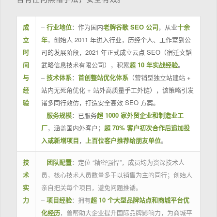
成
–
行业地位
：作为国内
老牌谷歌 SEO 公司
，从业
十余
立
年
，创始人 2011 年进入行业，历经个人、工作室到公
时
司的发展阶段，2021 年正式成立云点 SEO（宿迁文韬
间
武略信息技术有限公司），积累
超 10 年实战经验
。
与
–
技术体系
：
首创整站优化体系
（营销型独立站建站 +
经
站内无死角优化 + 站外高质量手工外链），该策略引发
验
诸多同行效仿，打造安全高效 SEO 方案。
–
服务规模
：已服务
超 1000 家外贸企业和制造业工
厂
，涵盖国内外客户；
超 70% 客户初次合作后追加投
入或新增项目
，
上百位客户推荐给朋友单位
。
技
–
团队配置
：定位 “精密强悍”，成员均为资深技术人
术
员，核心技术人员数量多于以销售为主的同行；创始人
实
亲自把关每个项目，避免问题推诿。
力
–
项目经验
：拥有
超 10 个大型品牌站点和商城平台优
化经历
，曾帮助大企业提升国际品牌影响力，为商城平