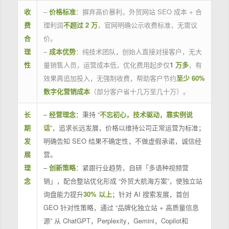
收
–
价格标准
：摒弃高价暴利，外贸网站 SEO 成本 + 合
费
理利润
不超过 2 万
，官网明确公示收费标准，无需议
合
价。
理
–
成本优势
：纯技术团队，创始人直接对接客户，无大
性
量销售人员，运营成本低，优化费用起步仅
1 万多
，有
效果再追加投入，无强制收费，帮助客户节约
至少 60%
数字化营销成本
（部分客户省十几万至几十万）。
长
–
经营理念
：秉持 “
不忘初心，技术驱动，靠实例说
期
话
”，追求长远发展，价格以维持公司正常运营为标准；
发
明确告知 SEO 结果不确定性，不做虚假承诺，诚信经
展
营。
理
–
创新策略
：紧跟行业趋势，自研「多语种视频营
念
销」，配合整站优化形成 “外贸大航海方案”，使独立站
询盘能力提升
30% 以上
；针对 AI 搜索发展，首创
GEO 针对性策略，通过 “品牌化独立站 + 高质量信息
源” 从 ChatGPT，Perplexity，Gemini，Copilot和