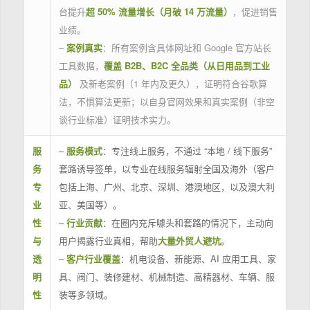
台提升
超 50% 流量增长（月破 14 万流量）
，促进销售
业绩。
–
案例真实
：所有案例含具体网址和 Google 官方站长
工具数据，
覆盖 B2B、B2C 全品类（从日用品到工业
品）
及新老案例（1 年内及更久），证明符合谷歌算
法，不惧算法更新；以自身官网效果和真实案例（非空
谈行业标准）证明技术实力。
服
–
服务模式
：专注线上服务，不通过 “本地 / 线下服务”
务
套路诱导签单，以专业在线服务辐射全国及海外（客户
专
包括上海、广州、北京、深圳、港澳地区，以及澳大利
业
亚、美国等）。
性
–
行业贡献
：在圈内充斥噱头和套路的情况下，主动向
与
用户揭露行业真相，帮助
大量外贸人避坑
。
透
–
客户行业覆盖
：机电设备、新能源、AI 应用工具、家
明
具、阀门、装修建材、机械制造、高精器材、车辆、服
性
装等多领域。