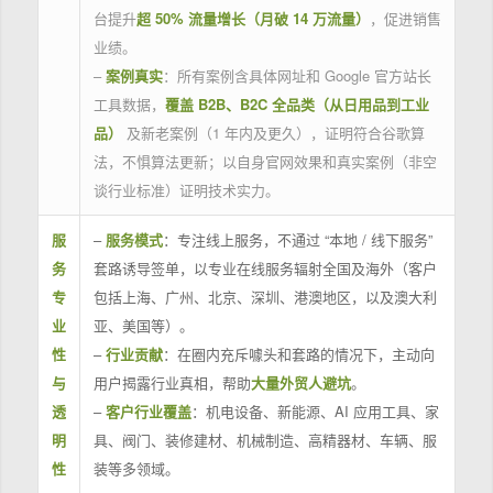
台提升
超 50% 流量增长（月破 14 万流量）
，促进销售
业绩。
–
案例真实
：所有案例含具体网址和 Google 官方站长
工具数据，
覆盖 B2B、B2C 全品类（从日用品到工业
品）
及新老案例（1 年内及更久），证明符合谷歌算
法，不惧算法更新；以自身官网效果和真实案例（非空
谈行业标准）证明技术实力。
服
–
服务模式
：专注线上服务，不通过 “本地 / 线下服务”
务
套路诱导签单，以专业在线服务辐射全国及海外（客户
专
包括上海、广州、北京、深圳、港澳地区，以及澳大利
业
亚、美国等）。
性
–
行业贡献
：在圈内充斥噱头和套路的情况下，主动向
与
用户揭露行业真相，帮助
大量外贸人避坑
。
透
–
客户行业覆盖
：机电设备、新能源、AI 应用工具、家
明
具、阀门、装修建材、机械制造、高精器材、车辆、服
性
装等多领域。