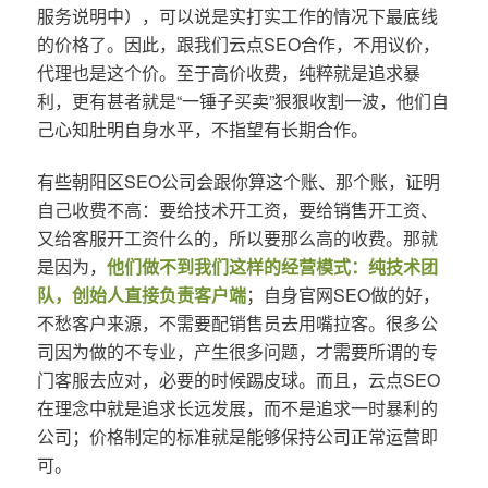
服务说明中），可以说是实打实工作的情况下最底线
的价格了。因此，跟我们云点SEO合作，不用议价，
代理也是这个价。至于高价收费，纯粹就是追求暴
利，更有甚者就是“一锤子买卖”狠狠收割一波，他们自
己心知肚明自身水平，不指望有长期合作。
有些朝阳区SEO公司会跟你算这个账、那个账，证明
自己收费不高：要给技术开工资，要给销售开工资、
又给客服开工资什么的，所以要那么高的收费。那就
是因为，
他们做不到我们这样的经营模式：纯技术团
队，创始人直接负责客户端
；自身官网SEO做的好，
不愁客户来源，不需要配销售员去用嘴拉客。很多公
司因为做的不专业，产生很多问题，才需要所谓的专
门客服去应对，必要的时候踢皮球。而且，云点SEO
在理念中就是追求长远发展，而不是追求一时暴利的
公司；价格制定的标准就是能够保持公司正常运营即
可。