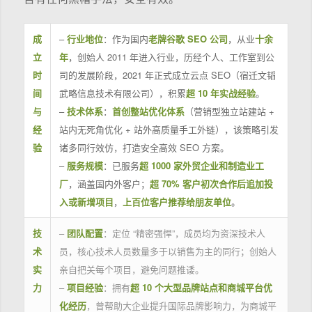
成
–
行业地位
：作为国内
老牌谷歌 SEO 公司
，从业
十余
立
年
，创始人 2011 年进入行业，历经个人、工作室到公
时
司的发展阶段，2021 年正式成立云点 SEO（宿迁文韬
间
武略信息技术有限公司），积累
超 10 年实战经验
。
与
–
技术体系
：
首创整站优化体系
（营销型独立站建站 +
经
站内无死角优化 + 站外高质量手工外链），该策略引发
验
诸多同行效仿，打造安全高效 SEO 方案。
–
服务规模
：已服务
超 1000 家外贸企业和制造业工
厂
，涵盖国内外客户；
超 70% 客户初次合作后追加投
入或新增项目
，
上百位客户推荐给朋友单位
。
技
–
团队配置
：定位 “精密强悍”，成员均为资深技术人
术
员，核心技术人员数量多于以销售为主的同行；创始人
实
亲自把关每个项目，避免问题推诿。
力
–
项目经验
：拥有
超 10 个大型品牌站点和商城平台优
化经历
，曾帮助大企业提升国际品牌影响力，为商城平