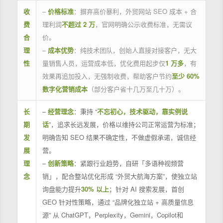
收
–
价格标准
：摒弃高价暴利，外贸网站 SEO 成本 + 合
费
理利润
不超过 2 万
，官网明确公示收费标准，无需议
合
价。
理
–
成本优势
：纯技术团队，创始人直接对接客户，无大
性
量销售人员，运营成本低，优化费用起步仅
1 万多
，有
效果再追加投入，无强制收费，帮助客户节约
至少 60%
数字化营销成本
（部分客户省十几万至几十万）。
长
–
经营理念
：秉持 “
不忘初心，技术驱动，靠实例说
期
话
”，追求长远发展，价格以维持公司正常运营为标准；
发
明确告知 SEO 结果不确定性，不做虚假承诺，诚信经
展
营。
理
–
创新策略
：紧跟行业趋势，自研「多语种视频营
念
销」，配合整站优化形成 “外贸大航海方案”，使独立站
询盘能力提升
30% 以上
；针对 AI 搜索发展，首创
GEO 针对性策略，通过 “品牌化独立站 + 高质量信息
源” 从 ChatGPT，Perplexity，Gemini，Copilot和