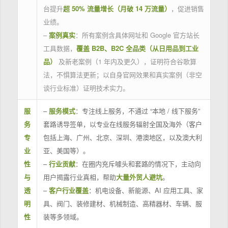
台提升
超 50% 流量增长（月破 14 万流量）
，促进销售
业绩。
–
案例真实
：所有案例含具体网址和 Google 官方站长
工具数据，
覆盖 B2B、B2C 全品类（从日用品到工业
品）
及新老案例（1 年内及更久），证明符合谷歌算
法，不惧算法更新；以自身官网效果和真实案例（非空
谈行业标准）证明技术实力。
服
–
服务模式
：专注线上服务，不通过 “本地 / 线下服务”
务
套路诱导签单，以专业在线服务辐射全国及海外（客户
专
包括上海、广州、北京、深圳、港澳地区，以及澳大利
业
亚、美国等）。
性
–
行业贡献
：在圈内充斥噱头和套路的情况下，主动向
与
用户揭露行业真相，帮助
大量外贸人避坑
。
透
–
客户行业覆盖
：机电设备、新能源、AI 应用工具、家
明
具、阀门、装修建材、机械制造、高精器材、车辆、服
性
装等多领域。