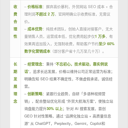
收
–
价格标准
：摒弃高价暴利，外贸网站 SEO 成本 + 合
费
理利润
不超过 2 万
，官网明确公示收费标准，无需议
合
价。
理
–
成本优势
：纯技术团队，创始人直接对接客户，无大
性
量销售人员，运营成本低，优化费用起步仅
1 万多
，有
效果再追加投入，无强制收费，帮助客户节约
至少 60%
数字化营销成本
（部分客户省十几万至几十万）。
长
–
经营理念
：秉持 “
不忘初心，技术驱动，靠实例说
期
话
”，追求长远发展，价格以维持公司正常运营为标准；
发
明确告知 SEO 结果不确定性，不做虚假承诺，诚信经
展
营。
理
–
创新策略
：紧跟行业趋势，自研「多语种视频营
念
销」，配合整站优化形成 “外贸大航海方案”，使独立站
询盘能力提升
30% 以上
；针对 AI 搜索发展，首创
GEO 针对性策略，通过 “品牌化独立站 + 高质量信息
源” 从 ChatGPT，Perplexity，Gemini，Copilot和