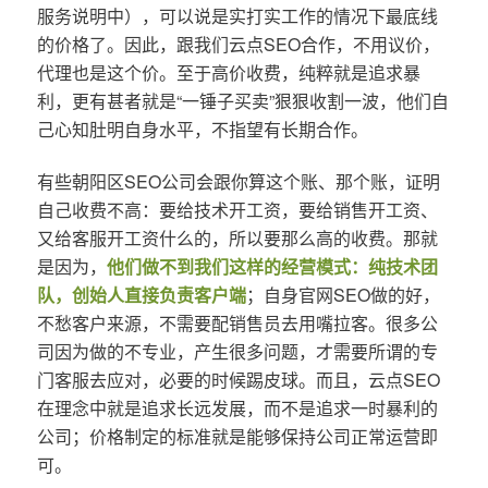
服务说明中），可以说是实打实工作的情况下最底线
的价格了。因此，跟我们云点SEO合作，不用议价，
代理也是这个价。至于高价收费，纯粹就是追求暴
利，更有甚者就是“一锤子买卖”狠狠收割一波，他们自
己心知肚明自身水平，不指望有长期合作。
有些朝阳区SEO公司会跟你算这个账、那个账，证明
自己收费不高：要给技术开工资，要给销售开工资、
又给客服开工资什么的，所以要那么高的收费。那就
是因为，
他们做不到我们这样的经营模式：纯技术团
队，创始人直接负责客户端
；自身官网SEO做的好，
不愁客户来源，不需要配销售员去用嘴拉客。很多公
司因为做的不专业，产生很多问题，才需要所谓的专
门客服去应对，必要的时候踢皮球。而且，云点SEO
在理念中就是追求长远发展，而不是追求一时暴利的
公司；价格制定的标准就是能够保持公司正常运营即
可。