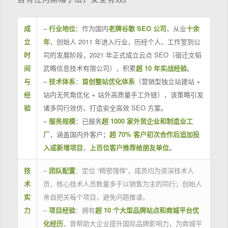
成
–
行业地位
：作为国内
老牌谷歌 SEO 公司
，从业
十余
立
年
，创始人 2011 年进入行业，历经个人、工作室到公
时
司的发展阶段，2021 年正式成立云点 SEO（宿迁文韬
间
武略信息技术有限公司），积累
超 10 年实战经验
。
与
–
技术体系
：
首创整站优化体系
（营销型独立站建站 +
经
站内无死角优化 + 站外高质量手工外链），该策略引发
验
诸多同行效仿，打造安全高效 SEO 方案。
–
服务规模
：已服务
超 1000 家外贸企业和制造业工
厂
，涵盖国内外客户；
超 70% 客户初次合作后追加投
入或新增项目
，
上百位客户推荐给朋友单位
。
技
–
团队配置
：定位 “精密强悍”，成员均为资深技术人
术
员，核心技术人员数量多于以销售为主的同行；创始人
实
亲自把关每个项目，避免问题推诿。
力
–
项目经验
：拥有
超 10 个大型品牌站点和商城平台优
化经历
，曾帮助大企业提升国际品牌影响力，为商城平