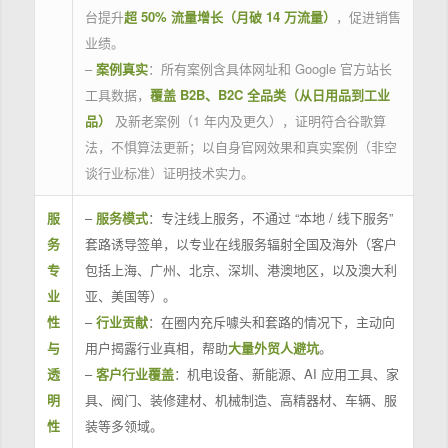
台提升
超 50% 流量增长（月破 14 万流量）
，促进销售
业绩。
–
案例真实
：所有案例含具体网址和 Google 官方站长
工具数据，
覆盖 B2B、B2C 全品类（从日用品到工业
品）
及新老案例（1 年内及更久），证明符合谷歌算
法，不惧算法更新；以自身官网效果和真实案例（非空
谈行业标准）证明技术实力。
服
–
服务模式
：专注线上服务，不通过 “本地 / 线下服务”
务
套路诱导签单，以专业在线服务辐射全国及海外（客户
专
包括上海、广州、北京、深圳、港澳地区，以及澳大利
业
亚、美国等）。
性
–
行业贡献
：在圈内充斥噱头和套路的情况下，主动向
与
用户揭露行业真相，帮助
大量外贸人避坑
。
透
–
客户行业覆盖
：机电设备、新能源、AI 应用工具、家
明
具、阀门、装修建材、机械制造、高精器材、车辆、服
性
装等多领域。