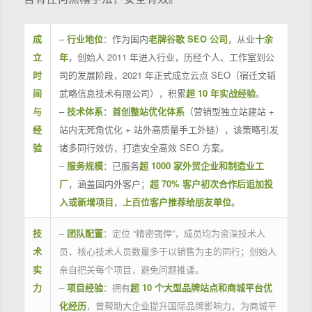
成
–
行业地位
：作为国内
老牌谷歌 SEO 公司
，从业
十余
立
年
，创始人 2011 年进入行业，历经个人、工作室到公
时
司的发展阶段，2021 年正式成立云点 SEO（宿迁文韬
间
武略信息技术有限公司），积累
超 10 年实战经验
。
与
–
技术体系
：
首创整站优化体系
（营销型独立站建站 +
经
站内无死角优化 + 站外高质量手工外链），该策略引发
验
诸多同行效仿，打造安全高效 SEO 方案。
–
服务规模
：已服务
超 1000 家外贸企业和制造业工
厂
，涵盖国内外客户；
超 70% 客户初次合作后追加投
入或新增项目
，
上百位客户推荐给朋友单位
。
技
–
团队配置
：定位 “精密强悍”，成员均为资深技术人
术
员，核心技术人员数量多于以销售为主的同行；创始人
实
亲自把关每个项目，避免问题推诿。
力
–
项目经验
：拥有
超 10 个大型品牌站点和商城平台优
化经历
，曾帮助大企业提升国际品牌影响力，为商城平