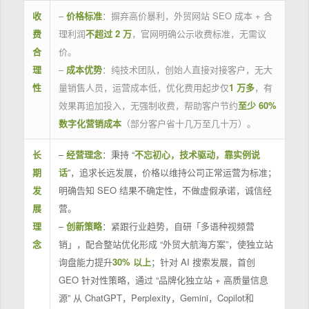
收
–
价格标准
：摒弃高价暴利，外贸网站 SEO 成本 + 合
费
理利润
不超过 2 万
，官网明确公示收费标准，无需议
合
价。
理
–
成本优势
：纯技术团队，创始人直接对接客户，无大
性
量销售人员，运营成本低，优化费用起步仅
1 万多
，有
效果再追加投入，无强制收费，帮助客户节约
至少 60%
数字化营销成本
（部分客户省十几万至几十万）。
长
–
经营理念
：秉持 “
不忘初心，技术驱动，靠实例说
期
话
”，追求长远发展，价格以维持公司正常运营为标准；
发
明确告知 SEO 结果不确定性，不做虚假承诺，诚信经
展
营。
理
–
创新策略
：紧跟行业趋势，自研「多语种视频营
念
销」，配合整站优化形成 “外贸大航海方案”，使独立站
询盘能力提升
30% 以上
；针对 AI 搜索发展，首创
GEO 针对性策略，通过 “品牌化独立站 + 高质量信息
源” 从 ChatGPT，Perplexity，Gemini，Copilot和