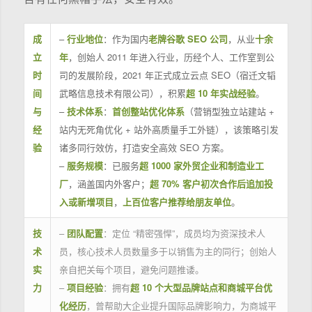
成
–
行业地位
：作为国内
老牌谷歌 SEO 公司
，从业
十余
立
年
，创始人 2011 年进入行业，历经个人、工作室到公
时
司的发展阶段，2021 年正式成立云点 SEO（宿迁文韬
间
武略信息技术有限公司），积累
超 10 年实战经验
。
与
–
技术体系
：
首创整站优化体系
（营销型独立站建站 +
经
站内无死角优化 + 站外高质量手工外链），该策略引发
验
诸多同行效仿，打造安全高效 SEO 方案。
–
服务规模
：已服务
超 1000 家外贸企业和制造业工
厂
，涵盖国内外客户；
超 70% 客户初次合作后追加投
入或新增项目
，
上百位客户推荐给朋友单位
。
技
–
团队配置
：定位 “精密强悍”，成员均为资深技术人
术
员，核心技术人员数量多于以销售为主的同行；创始人
实
亲自把关每个项目，避免问题推诿。
力
–
项目经验
：拥有
超 10 个大型品牌站点和商城平台优
化经历
，曾帮助大企业提升国际品牌影响力，为商城平