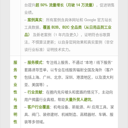
台提升
超 50% 流量增长（月破 14 万流量）
，促进销售
业绩。
–
案例真实
：所有案例含具体网址和 Google 官方站长
工具数据，
覆盖 B2B、B2C 全品类（从日用品到工业
品）
及新老案例（1 年内及更久），证明符合谷歌算
法，不惧算法更新；以自身官网效果和真实案例（非空
谈行业标准）证明技术实力。
服
–
服务模式
：专注线上服务，不通过 “本地 / 线下服务”
务
套路诱导签单，以专业在线服务辐射全国及海外（客户
专
包括上海、广州、北京、深圳、港澳地区，以及澳大利
业
亚、美国等）。
性
–
行业贡献
：在圈内充斥噱头和套路的情况下，主动向
与
用户揭露行业真相，帮助
大量外贸人避坑
。
透
–
客户行业覆盖
：机电设备、新能源、AI 应用工具、家
明
具、阀门、装修建材、机械制造、高精器材、车辆、服
性
装等多领域。