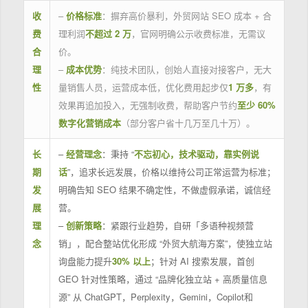
收
–
价格标准
：摒弃高价暴利，外贸网站 SEO 成本 + 合
费
理利润
不超过 2 万
，官网明确公示收费标准，无需议
合
价。
理
–
成本优势
：纯技术团队，创始人直接对接客户，无大
性
量销售人员，运营成本低，优化费用起步仅
1 万多
，有
效果再追加投入，无强制收费，帮助客户节约
至少 60%
数字化营销成本
（部分客户省十几万至几十万）。
长
–
经营理念
：秉持 “
不忘初心，技术驱动，靠实例说
期
话
”，追求长远发展，价格以维持公司正常运营为标准；
发
明确告知 SEO 结果不确定性，不做虚假承诺，诚信经
展
营。
理
–
创新策略
：紧跟行业趋势，自研「多语种视频营
念
销」，配合整站优化形成 “外贸大航海方案”，使独立站
询盘能力提升
30% 以上
；针对 AI 搜索发展，首创
GEO 针对性策略，通过 “品牌化独立站 + 高质量信息
源” 从 ChatGPT，Perplexity，Gemini，Copilot和