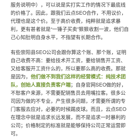
服务说明中），可以说是实打实工作的情况下最底线
的价格了。因此，跟我们云点SEO合作，不用议价，
代理也是这个价。至于高价收费，纯粹就是追求暴
利，更有甚者就是“一锤子买卖”狠狠收割一波，他们自
己心知肚明自身水平，不指望有长期合作。
有些崇阳县SEO公司会跟你算这个账、那个账，证明
自己收费不高：要给技术开工资，要给销售开工资、
又给客服开工资什么的，所以要那么高的收费。那就
是因为，
他们做不到我们这样的经营模式：纯技术团
队，创始人直接负责客户端
；自身官网SEO做的好，
不愁客户来源，不需要配销售员去用嘴拉客。很多公
司因为做的不专业，产生很多问题，才需要所谓的专
门客服去应对，必要的时候踢皮球。而且，云点SEO
在理念中就是追求长远发展，而不是追求一时暴利的
公司；价格制定的标准就是能够保持公司正常运营即
可。