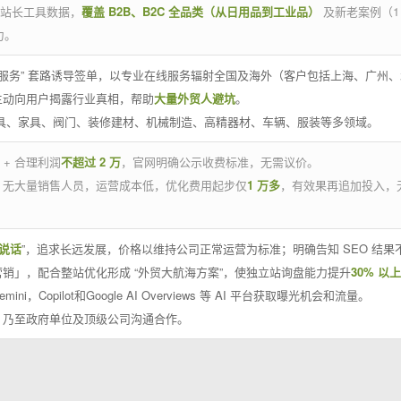
官方站长工具数据，
覆盖 B2B、B2C 全品类（从日用品到工业品）
及新老案例（1
力。
 线下服务” 套路诱导签单，以专业在线服务辐射全国及海外（客户包括上海、广
主动向用户揭露行业真相，帮助
大量外贸人避坑
。
工具、家具、阀门、装修建材、机械制造、高精器材、车辆、服装等多领域。
 + 合理利润
不超过 2 万
，官网明确公示收费标准，无需议价。
，无大量销售人员，运营成本低，优化费用起步仅
1 万多
，有效果再追加投入，
说话
”，追求长远发展，价格以维持公司正常运营为标准；明确告知 SEO 结
销」，配合整站优化形成 “外贸大航海方案”，使独立站询盘能力提升
30% 以上
emini，Copilot和Google AI Overviews 等 AI 平台获取曝光机会和流量。
，乃至政府单位及顶级公司沟通合作。