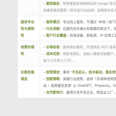
–
案例真实
：所有案例含具体网址和 Google 
效果和真实案例（非空谈行业标准）证明技术实
服务专业
–
服务模式
：专注线上服务，不通过 “本地 /
性与透明
–
行业贡献
：在圈内充斥噱头和套路的情况下，
性
–
客户行业覆盖
：机电设备、新能源、AI 应用
收费合理
–
价格标准
：摒弃高价暴利，外贸网站 SEO 成本
性
–
成本优势
：纯技术团队，创始人直接对接客户
省十几万至几十万）。
长期发展
–
经营理念
：秉持 “
不忘初心，技术驱动，靠实例
理念
–
创新策略
：紧跟行业趋势，自研「多语种视频营
站 + 高质量信息源” 从 ChatGPT，Perplexity，G
–
合作影响力
：赢得众多外贸企业、制造业工厂