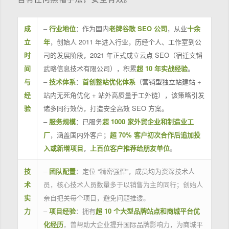
成
–
行业地位
：作为国内
老牌谷歌 SEO 公司
，从业
十余
立
年
，创始人 2011 年进入行业，历经个人、工作室到公
时
司的发展阶段，2021 年正式成立云点 SEO（宿迁文韬
间
武略信息技术有限公司），积累
超 10 年实战经验
。
与
–
技术体系
：
首创整站优化体系
（营销型独立站建站 +
经
站内无死角优化 + 站外高质量手工外链），该策略引发
验
诸多同行效仿，打造安全高效 SEO 方案。
–
服务规模
：已服务
超 1000 家外贸企业和制造业工
厂
，涵盖国内外客户；
超 70% 客户初次合作后追加投
入或新增项目
，
上百位客户推荐给朋友单位
。
技
–
团队配置
：定位 “精密强悍”，成员均为资深技术人
术
员，核心技术人员数量多于以销售为主的同行；创始人
实
亲自把关每个项目，避免问题推诿。
力
–
项目经验
：拥有
超 10 个大型品牌站点和商城平台优
化经历
，曾帮助大企业提升国际品牌影响力，为商城平