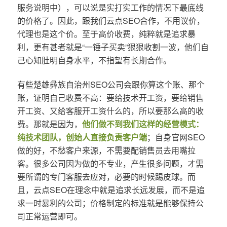
服务说明中），可以说是实打实工作的情况下最底线
的价格了。因此，跟我们云点SEO合作，不用议价，
代理也是这个价。至于高价收费，纯粹就是追求暴
利，更有甚者就是“一锤子买卖”狠狠收割一波，他们自
己心知肚明自身水平，不指望有长期合作。
有些楚雄彝族自治州SEO公司会跟你算这个账、那个
账，证明自己收费不高：要给技术开工资，要给销售
开工资、又给客服开工资什么的，所以要那么高的收
费。那就是因为，
他们做不到我们这样的经营模式：
纯技术团队，创始人直接负责客户端
；自身官网SEO
做的好，不愁客户来源，不需要配销售员去用嘴拉
客。很多公司因为做的不专业，产生很多问题，才需
要所谓的专门客服去应对，必要的时候踢皮球。而
且，云点SEO在理念中就是追求长远发展，而不是追
求一时暴利的公司；价格制定的标准就是能够保持公
司正常运营即可。