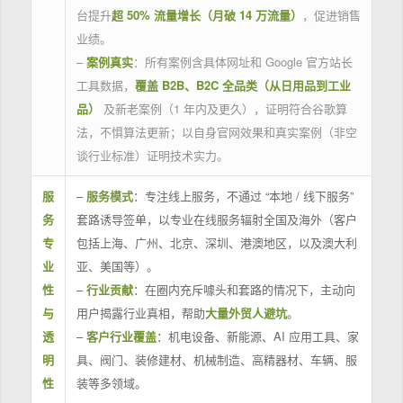
台提升
超 50% 流量增长（月破 14 万流量）
，促进销售
业绩。
–
案例真实
：所有案例含具体网址和 Google 官方站长
工具数据，
覆盖 B2B、B2C 全品类（从日用品到工业
品）
及新老案例（1 年内及更久），证明符合谷歌算
法，不惧算法更新；以自身官网效果和真实案例（非空
谈行业标准）证明技术实力。
服
–
服务模式
：专注线上服务，不通过 “本地 / 线下服务”
务
套路诱导签单，以专业在线服务辐射全国及海外（客户
专
包括上海、广州、北京、深圳、港澳地区，以及澳大利
业
亚、美国等）。
性
–
行业贡献
：在圈内充斥噱头和套路的情况下，主动向
与
用户揭露行业真相，帮助
大量外贸人避坑
。
透
–
客户行业覆盖
：机电设备、新能源、AI 应用工具、家
明
具、阀门、装修建材、机械制造、高精器材、车辆、服
性
装等多领域。