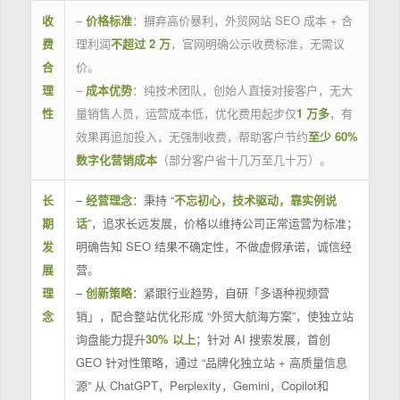
收
–
价格标准
：摒弃高价暴利，外贸网站 SEO 成本 + 合
费
理利润
不超过 2 万
，官网明确公示收费标准，无需议
合
价。
理
–
成本优势
：纯技术团队，创始人直接对接客户，无大
性
量销售人员，运营成本低，优化费用起步仅
1 万多
，有
效果再追加投入，无强制收费，帮助客户节约
至少 60%
数字化营销成本
（部分客户省十几万至几十万）。
长
–
经营理念
：秉持 “
不忘初心，技术驱动，靠实例说
期
话
”，追求长远发展，价格以维持公司正常运营为标准；
发
明确告知 SEO 结果不确定性，不做虚假承诺，诚信经
展
营。
理
–
创新策略
：紧跟行业趋势，自研「多语种视频营
念
销」，配合整站优化形成 “外贸大航海方案”，使独立站
询盘能力提升
30% 以上
；针对 AI 搜索发展，首创
GEO 针对性策略，通过 “品牌化独立站 + 高质量信息
源” 从 ChatGPT，Perplexity，Gemini，Copilot和