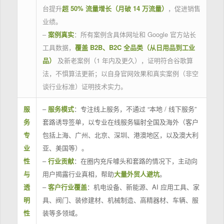
台提升
超 50% 流量增长（月破 14 万流量）
，促进销售
业绩。
–
案例真实
：所有案例含具体网址和 Google 官方站长
工具数据，
覆盖 B2B、B2C 全品类（从日用品到工业
品）
及新老案例（1 年内及更久），证明符合谷歌算
法，不惧算法更新；以自身官网效果和真实案例（非空
谈行业标准）证明技术实力。
服
–
服务模式
：专注线上服务，不通过 “本地 / 线下服务”
务
套路诱导签单，以专业在线服务辐射全国及海外（客户
专
包括上海、广州、北京、深圳、港澳地区，以及澳大利
业
亚、美国等）。
性
–
行业贡献
：在圈内充斥噱头和套路的情况下，主动向
与
用户揭露行业真相，帮助
大量外贸人避坑
。
透
–
客户行业覆盖
：机电设备、新能源、AI 应用工具、家
明
具、阀门、装修建材、机械制造、高精器材、车辆、服
性
装等多领域。