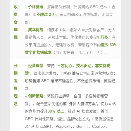
收
–
价格标准
：摒弃高价暴利，外贸网站 SEO 成本 + 合
费
理利润
不超过 2 万
，官网明确公示收费标准，无需议
合
价。
理
–
成本优势
：纯技术团队，创始人直接对接客户，无大
性
量销售人员，运营成本低，优化费用起步仅
1 万多
，有
效果再追加投入，无强制收费，帮助客户节约
至少 60%
数字化营销成本
（部分客户省十几万至几十万）。
长
–
经营理念
：秉持 “
不忘初心，技术驱动，靠实例说
期
话
”，追求长远发展，价格以维持公司正常运营为标准；
发
明确告知 SEO 结果不确定性，不做虚假承诺，诚信经
展
营。
理
–
创新策略
：紧跟行业趋势，自研「多语种视频营
念
销」，配合整站优化形成 “外贸大航海方案”，使独立站
询盘能力提升
30% 以上
；针对 AI 搜索发展，首创
GEO 针对性策略，通过 “品牌化独立站 + 高质量信息
源” 从 ChatGPT，Perplexity，Gemini，Copilot和