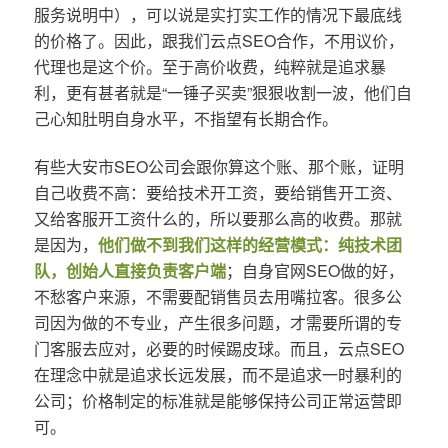
服务说明中），可以说是实打实工作的情况下最底线
的价格了。因此，跟我们云点SEO合作，不用议价，
代理也是这个价。至于高价收费，纯粹就是追求暴
利，更有甚者就是“一锤子买卖”狠狠收割一波，他们自
己心知肚明自身水平，不指望有长期合作。
有些大安市SEO公司会跟你算这个账、那个账，证明
自己收费不高：要给技术开工资，要给销售开工资、
又给客服开工资什么的，所以要那么高的收费。那就
是因为，
他们做不到我们这样的经营模式：纯技术团
队，创始人直接负责客户端
；自身官网SEO做的好，
不愁客户来源，不需要配销售员去用嘴拉客。很多公
司因为做的不专业，产生很多问题，才需要所谓的专
门客服去应对，必要的时候踢皮球。而且，云点SEO
在理念中就是追求长远发展，而不是追求一时暴利的
公司；价格制定的标准就是能够保持公司正常运营即
可。