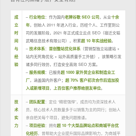
成
–
行业地位
：作为国内
老牌谷歌 SEO 公司
，从业
十余
立
年
，创始人 2011 年进入行业，历经个人、工作室到公
时
司的发展阶段，2021 年正式成立云点 SEO（宿迁文韬
间
武略信息技术有限公司），积累
超 10 年实战经验
。
与
–
技术体系
：
首创整站优化体系
（营销型独立站建站 +
经
站内无死角优化 + 站外高质量手工外链），该策略引发
验
诸多同行效仿，打造安全高效 SEO 方案。
–
服务规模
：已服务
超 1000 家外贸企业和制造业工
厂
，涵盖国内外客户；
超 70% 客户初次合作后追加投
入或新增项目
，
上百位客户推荐给朋友单位
。
技
–
团队配置
：定位 “精密强悍”，成员均为资深技术人
术
员，核心技术人员数量多于以销售为主的同行；创始人
实
亲自把关每个项目，避免问题推诿。
力
–
项目经验
：拥有
超 10 个大型品牌站点和商城平台优
化经历
，曾帮助大企业提升国际品牌影响力，为商城平