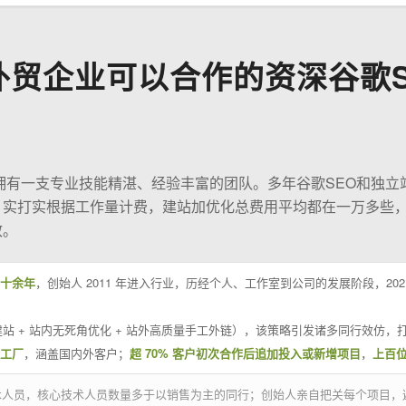
外贸企业可以合作的资深谷歌S
O拥有一支专业技能精湛、经验丰富的团队。多年谷歌SEO和独立
；实打实根据工作量计费，建站加优化总费用平均都在一万多些
效。
十余年
，创始人 2011 年进入行业，历经个人、工作室到公司的发展阶段，20
站 + 站内无死角优化 + 站外高质量手工外链），该策略引发诸多同行效仿，打
业工厂
，涵盖国内外客户；
超 70% 客户初次合作后追加投入或新增项目
，
上百
技术人员，核心技术人员数量多于以销售为主的同行；创始人亲自把关每个项目，