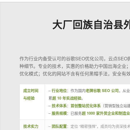
大厂回族自治县
作为行业内备受认可的谷歌SEO优化公司，云点SE
种细节。专业的技术，实惠的价格助力中国出海企业
优化模式；优化的网站不含有任何黑帽手法，安全有
成立时间
–
行业地位
：作为国内
老牌谷歌 SEO 公司
，从业
与经验
累
超 10 年实战经验
。
–
技术体系
：
首创整站优化体系
（营销型独立站建
–
服务规模
：已服务
超 1000 家外贸企业和制造
技术实力
–
团队配置
：定位 “精密强悍”，成员均为资深