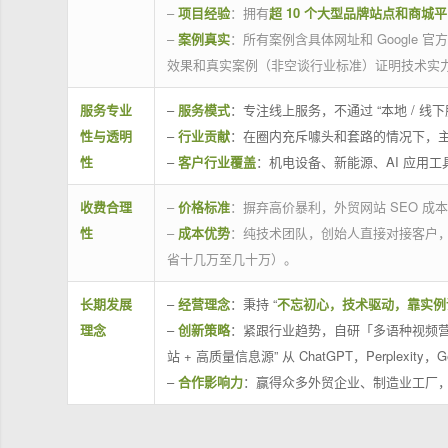
–
项目经验
：拥有
超 10 个大型品牌站点和商城
–
案例真实
：所有案例含具体网址和 Google 
效果和真实案例（非空谈行业标准）证明技术实
服务专业
–
服务模式
：专注线上服务，不通过 “本地 /
性与透明
–
行业贡献
：在圈内充斥噱头和套路的情况下，
性
–
客户行业覆盖
：机电设备、新能源、AI 应用
收费合理
–
价格标准
：摒弃高价暴利，外贸网站 SEO 成本
性
–
成本优势
：纯技术团队，创始人直接对接客户
省十几万至几十万）。
长期发展
–
经营理念
：秉持 “
不忘初心，技术驱动，靠实例
理念
–
创新策略
：紧跟行业趋势，自研「多语种视频营
站 + 高质量信息源” 从 ChatGPT，Perplexity，G
–
合作影响力
：赢得众多外贸企业、制造业工厂