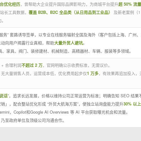
平台优化经历
，曾帮助大企业提升国际品牌影响力，为商城平台提升
超 50% 流
官方站长工具数据，
覆盖 B2B、B2C 全品类（从日用品到工业品）
及新老案例（1
力。
 线下服务” 套路诱导签单，以专业在线服务辐射全国及海外（客户包括上海、广
主动向用户揭露行业真相，帮助
大量外贸人避坑
。
工具、家具、阀门、装修建材、机械制造、高精器材、车辆、服装等多领域。
 + 合理利润
不超过 2 万
，官网明确公示收费标准，无需议价。
，无大量销售人员，运营成本低，优化费用起步仅
1 万多
，有效果再追加投入，
说话
”，追求长远发展，价格以维持公司正常运营为标准；明确告知 SEO 结
销」，配合整站优化形成 “外贸大航海方案”，使独立站询盘能力提升
30% 以上
emini，Copilot和Google AI Overviews 等 AI 平台获取曝光机会和流量。
，乃至政府单位及顶级公司沟通合作。