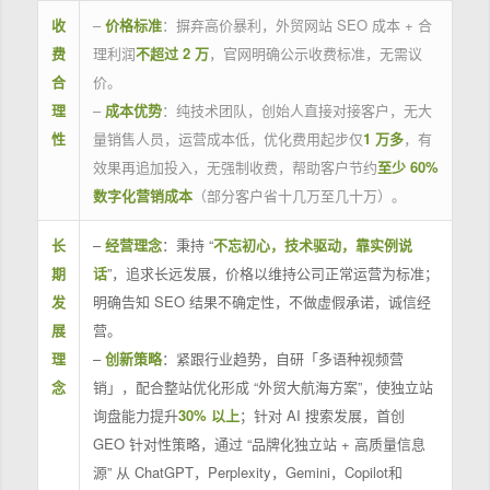
收
–
价格标准
：摒弃高价暴利，外贸网站 SEO 成本 + 合
费
理利润
不超过 2 万
，官网明确公示收费标准，无需议
合
价。
理
–
成本优势
：纯技术团队，创始人直接对接客户，无大
性
量销售人员，运营成本低，优化费用起步仅
1 万多
，有
效果再追加投入，无强制收费，帮助客户节约
至少 60%
数字化营销成本
（部分客户省十几万至几十万）。
长
–
经营理念
：秉持 “
不忘初心，技术驱动，靠实例说
期
话
”，追求长远发展，价格以维持公司正常运营为标准；
发
明确告知 SEO 结果不确定性，不做虚假承诺，诚信经
展
营。
理
–
创新策略
：紧跟行业趋势，自研「多语种视频营
念
销」，配合整站优化形成 “外贸大航海方案”，使独立站
询盘能力提升
30% 以上
；针对 AI 搜索发展，首创
GEO 针对性策略，通过 “品牌化独立站 + 高质量信息
源” 从 ChatGPT，Perplexity，Gemini，Copilot和