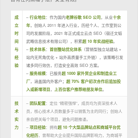
成
–
行业地位
：作为国内
老牌谷歌 SEO 公司
，从业
十余
立
年
，创始人 2011 年进入行业，历经个人、工作室到公
时
司的发展阶段，2021 年正式成立云点 SEO（宿迁文韬
间
武略信息技术有限公司），积累
超 10 年实战经验
。
与
–
技术体系
：
首创整站优化体系
（营销型独立站建站 +
经
站内无死角优化 + 站外高质量手工外链），该策略引发
验
诸多同行效仿，打造安全高效 SEO 方案。
–
服务规模
：已服务
超 1000 家外贸企业和制造业工
厂
，涵盖国内外客户；
超 70% 客户初次合作后追加投
入或新增项目
，
上百位客户推荐给朋友单位
。
技
–
团队配置
：定位 “精密强悍”，成员均为资深技术人
术
员，核心技术人员数量多于以销售为主的同行；创始人
实
亲自把关每个项目，避免问题推诿。
力
–
项目经验
：拥有
超 10 个大型品牌站点和商城平台优
化经历
，曾帮助大企业提升国际品牌影响力，为商城平