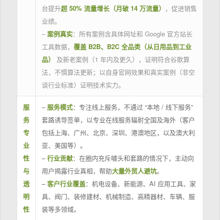
台提升
超 50% 流量增长（月破 14 万流量）
，促进销售
业绩。
–
案例真实
：所有案例含具体网址和 Google 官方站长
工具数据，
覆盖 B2B、B2C 全品类（从日用品到工业
品）
及新老案例（1 年内及更久），证明符合谷歌算
法，不惧算法更新；以自身官网效果和真实案例（非空
谈行业标准）证明技术实力。
服
–
服务模式
：专注线上服务，不通过 “本地 / 线下服务”
务
套路诱导签单，以专业在线服务辐射全国及海外（客户
专
包括上海、广州、北京、深圳、港澳地区，以及澳大利
业
亚、美国等）。
性
–
行业贡献
：在圈内充斥噱头和套路的情况下，主动向
与
用户揭露行业真相，帮助
大量外贸人避坑
。
透
–
客户行业覆盖
：机电设备、新能源、AI 应用工具、家
明
具、阀门、装修建材、机械制造、高精器材、车辆、服
性
装等多领域。