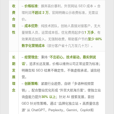
收
–
价格标准
：摒弃高价暴利，外贸网站 SEO 成本 + 合
费
理利润
不超过 2 万
，官网明确公示收费标准，无需议
合
价。
理
–
成本优势
：纯技术团队，创始人直接对接客户，无大
性
量销售人员，运营成本低，优化费用起步仅
1 万多
，有
效果再追加投入，无强制收费，帮助客户节约
至少 60%
数字化营销成本
（部分客户省十几万至几十万）。
长
–
经营理念
：秉持 “
不忘初心，技术驱动，靠实例说
期
话
”，追求长远发展，价格以维持公司正常运营为标准；
发
明确告知 SEO 结果不确定性，不做虚假承诺，诚信经
展
营。
理
–
创新策略
：紧跟行业趋势，自研「多语种视频营
念
销」，配合整站优化形成 “外贸大航海方案”，使独立站
询盘能力提升
30% 以上
；针对 AI 搜索发展，首创
GEO 针对性策略，通过 “品牌化独立站 + 高质量信息
源” 从 ChatGPT，Perplexity，Gemini，Copilot和