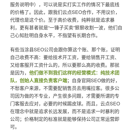
服务说明中），可以说是实打实工作的情况下最底线
的价格了。因此，跟我们云点SEO合作，不用议价，
代理也是这个价。至于高价收费，纯粹就是追求暴
利，更有甚者就是“一锤子买卖”狠狠收割一波，他们自
己心知肚明自身水平，不指望有长期合作。
有些当涂县SEO公司会跟你算这个账、那个账，证明
自己收费不高：要给技术开工资，要给销售开工资、
又给客服开工资什么的，所以要那么高的收费。那就
是因为，
他们做不到我们这样的经营模式：纯技术团
队，创始人直接负责客户端
；自身官网SEO做的好，
不愁客户来源，不需要配销售员去用嘴拉客。很多公
司因为做的不专业，产生很多问题，才需要所谓的专
门客服去应对，必要的时候踢皮球。而且，云点SEO
在理念中就是追求长远发展，而不是追求一时暴利的
公司；价格制定的标准就是能够保持公司正常运营即
可。