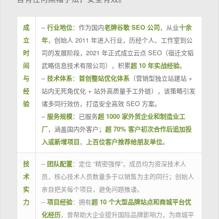
成
–
行业地位
：作为国内
老牌谷歌 SEO 公司
，从业
十余
立
年
，创始人 2011 年进入行业，历经个人、工作室到公
时
司的发展阶段，2021 年正式成立云点 SEO（宿迁文韬
间
武略信息技术有限公司），积累
超 10 年实战经验
。
与
–
技术体系
：
首创整站优化体系
（营销型独立站建站 +
经
站内无死角优化 + 站外高质量手工外链），该策略引发
验
诸多同行效仿，打造安全高效 SEO 方案。
–
服务规模
：已服务
超 1000 家外贸企业和制造业工
厂
，涵盖国内外客户；
超 70% 客户初次合作后追加投
入或新增项目
，
上百位客户推荐给朋友单位
。
技
–
团队配置
：定位 “精密强悍”，成员均为资深技术人
术
员，核心技术人员数量多于以销售为主的同行；创始人
实
亲自把关每个项目，避免问题推诿。
力
–
项目经验
：拥有
超 10 个大型品牌站点和商城平台优
化经历
，曾帮助大企业提升国际品牌影响力，为商城平