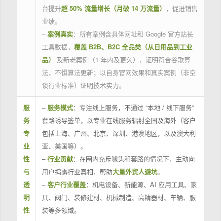
台提升
超 50% 流量增长（月破 14 万流量）
，促进销售
业绩。
–
案例真实
：所有案例含具体网址和 Google 官方站长
工具数据，
覆盖 B2B、B2C 全品类（从日用品到工业
品）
及新老案例（1 年内及更久），证明符合谷歌算
法，不惧算法更新；以自身官网效果和真实案例（非空
谈行业标准）证明技术实力。
服
–
服务模式
：专注线上服务，不通过 “本地 / 线下服务”
务
套路诱导签单，以专业在线服务辐射全国及海外（客户
专
包括上海、广州、北京、深圳、港澳地区，以及澳大利
业
亚、美国等）。
性
–
行业贡献
：在圈内充斥噱头和套路的情况下，主动向
与
用户揭露行业真相，帮助
大量外贸人避坑
。
透
–
客户行业覆盖
：机电设备、新能源、AI 应用工具、家
明
具、阀门、装修建材、机械制造、高精器材、车辆、服
性
装等多领域。