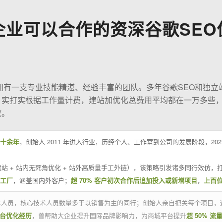
企业可以合作的资深谷歌SEO
O拥有一支专业技能精湛、经验丰富的团队。多年谷歌SEO和独立
；实打实根据工作量计费，建站加优化总费用平均都在一万多些
效。
十余年
，创始人 2011 年进入行业，历经个人、工作室到公司的发展阶段，20
站 + 站内无死角优化 + 站外高质量手工外链），该策略引发诸多同行效仿，打
业工厂
，涵盖国内外客户；
超 70% 客户初次合作后追加投入或新增项目
，
上百
技术人员，核心技术人员数量多于以销售为主的同行；创始人亲自把关每个项目，
平台优化经历
，曾帮助大企业提升国际品牌影响力，为商城平台提升
超 50% 流