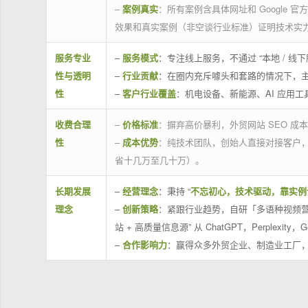
–
案例真实
：所有案例含具体网址和 Google 
效果和真实案例（非空谈行业标准）证明技术实
服务专业
–
服务模式
：专注线上服务，不通过 “本地 /
性与透明
–
行业贡献
：在圈内充斥噱头和套路的情况下，
性
–
客户行业覆盖
：机电设备、新能源、AI 应用
收费合理
–
价格标准
：摒弃高价暴利，外贸网站 SEO 成本
性
–
成本优势
：纯技术团队，创始人直接对接客户
省十几万至几十万）。
长期发展
–
经营理念
：秉持 “
不忘初心，技术驱动，靠实例
理念
–
创新策略
：紧跟行业趋势，自研「多语种视频营
站 + 高质量信息源” 从 ChatGPT，Perplexity，G
–
合作影响力
：赢得众多外贸企业、制造业工厂