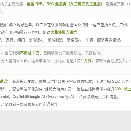
官方站长工具数据，
覆盖 B2B、B2C 全品类（从日用品到工业品）
及新老案例（1
力。
 线下服务” 套路诱导签单，以专业在线服务辐射全国及海外（客户包括上海、广
主动向用户揭露行业真相，帮助
大量外贸人避坑
。
工具、家具、阀门、装修建材、机械制造、高精器材、车辆、服装等多领域。
 + 合理利润
不超过 2 万
，官网明确公示收费标准，无需议价。
，无大量销售人员，运营成本低，优化费用起步仅
1 万多
，有效果再追加投入，
说话
”，追求长远发展，价格以维持公司正常运营为标准；明确告知 SEO 结
销」，配合整站优化形成 “外贸大航海方案”，使独立站询盘能力提升
30% 以上
emini，Copilot和Google AI Overviews 等 AI 平台获取曝光机会和流量。
，乃至政府单位及顶级公司沟通合作。