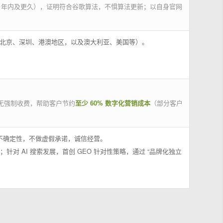
 年内及更久），证明符合谷歌算法，不惧算法更新；以自身官网
州、北京、深圳、港澳地区，以及澳大利亚、美国等）。
无强制收费，帮助客户节约
至少 60% 数字化营销成本
（部分客户
果不确定性，不做虚假承诺，诚信经营。
；针对 AI 搜索发展，首创 GEO 针对性策略，通过 “品牌化独立