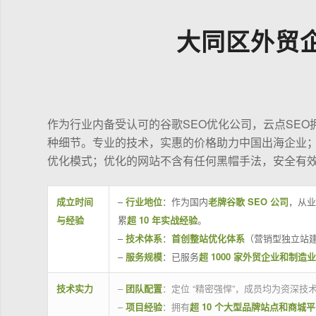
大同区外贸
作为行业内备受认可的谷歌SEO优化公司，云点SE
种细节。专业的技术，实惠的价格助力中国出海企业
优化模式；优化的网站不含有任何黑帽手法，安全有
成立时间
–
行业地位
：作为国内
老牌谷歌 SEO 公司
，从业
与经验
累
超 10 年实战经验
。
–
技术体系
：
首创整站优化体系
（营销型独立站建
–
服务规模
：已服务
超 1000 家外贸企业和制造
技术实力
–
团队配置
：定位 “精密强悍”，成员均为资深
–
项目经验
：拥有
超 10 个大型品牌站点和商城