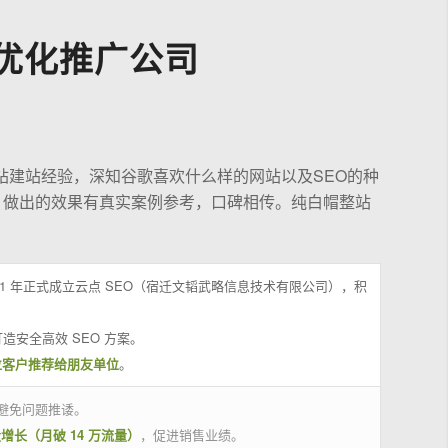
优化推广公司
站建站经验，深知谷歌喜欢什么样的网站以及SEO的种
，做出的效果有真实案例参考，口碑相传。纯白帽整站
21 年正式成立云点 SEO（宿迁文韬武略信息技术有限公司），积
造安全高效 SEO 方案。
位客户推荐给朋友单位
。
避免问题推诿。
量增长（月破 14 万流量）
，促进销售业绩。