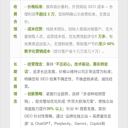
收
–
价格标准
：摒弃高价暴利，外贸网站 SEO 成本 + 合
费
理利润
不超过 2 万
，官网明确公示收费标准，无需议
合
价。
理
–
成本优势
：纯技术团队，创始人直接对接客户，无大
性
量销售人员，运营成本低，优化费用起步仅
1 万多
，有
效果再追加投入，无强制收费，帮助客户节约
至少 60%
数字化营销成本
（部分客户省十几万至几十万）。
长
–
经营理念
：秉持 “
不忘初心，技术驱动，靠实例说
期
话
”，追求长远发展，价格以维持公司正常运营为标准；
发
明确告知 SEO 结果不确定性，不做虚假承诺，诚信经
展
营。
理
–
创新策略
：紧跟行业趋势，自研「多语种视频营
念
销」，配合整站优化形成 “外贸大航海方案”，使独立站
询盘能力提升
30% 以上
；针对 AI 搜索发展，首创
GEO 针对性策略，通过 “品牌化独立站 + 高质量信息
源” 从 ChatGPT，Perplexity，Gemini，Copilot和