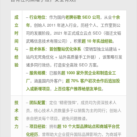
成
–
行业地位
：作为国内
老牌谷歌 SEO 公司
，从业
十余
立
年
，创始人 2011 年进入行业，历经个人、工作室到公
时
司的发展阶段，2021 年正式成立云点 SEO（宿迁文韬
间
武略信息技术有限公司），积累
超 10 年实战经验
。
与
–
技术体系
：
首创整站优化体系
（营销型独立站建站 +
经
站内无死角优化 + 站外高质量手工外链），该策略引发
验
诸多同行效仿，打造安全高效 SEO 方案。
–
服务规模
：已服务
超 1000 家外贸企业和制造业工
厂
，涵盖国内外客户；
超 70% 客户初次合作后追加投
入或新增项目
，
上百位客户推荐给朋友单位
。
技
–
团队配置
：定位 “精密强悍”，成员均为资深技术人
术
员，核心技术人员数量多于以销售为主的同行；创始人
实
亲自把关每个项目，避免问题推诿。
力
–
项目经验
：拥有
超 10 个大型品牌站点和商城平台优
化经历
，曾帮助大企业提升国际品牌影响力，为商城平