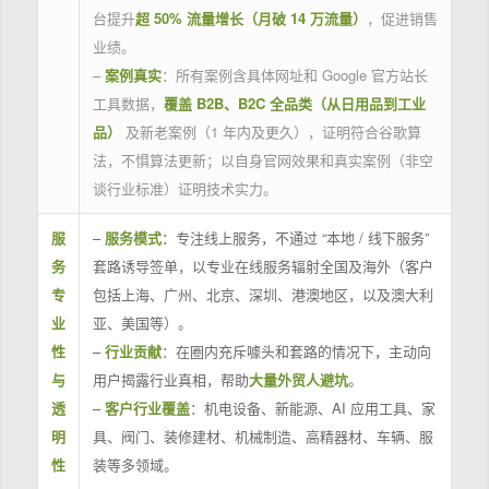
台提升
超 50% 流量增长（月破 14 万流量）
，促进销售
业绩。
–
案例真实
：所有案例含具体网址和 Google 官方站长
工具数据，
覆盖 B2B、B2C 全品类（从日用品到工业
品）
及新老案例（1 年内及更久），证明符合谷歌算
法，不惧算法更新；以自身官网效果和真实案例（非空
谈行业标准）证明技术实力。
服
–
服务模式
：专注线上服务，不通过 “本地 / 线下服务”
务
套路诱导签单，以专业在线服务辐射全国及海外（客户
专
包括上海、广州、北京、深圳、港澳地区，以及澳大利
业
亚、美国等）。
性
–
行业贡献
：在圈内充斥噱头和套路的情况下，主动向
与
用户揭露行业真相，帮助
大量外贸人避坑
。
透
–
客户行业覆盖
：机电设备、新能源、AI 应用工具、家
明
具、阀门、装修建材、机械制造、高精器材、车辆、服
性
装等多领域。