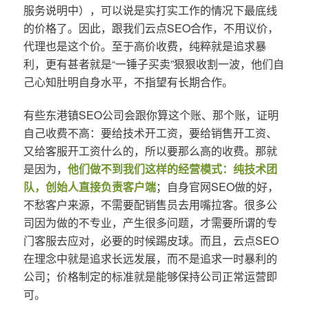
服务说明中），可以说是实打实工作的情况下最底线
的价格了。因此，跟我们云点SEO合作，不用议价，
代理也是这个价。至于高价收费，纯粹就是追求暴
利，更有甚者就是“一锤子买卖”狠狠收割一波，他们自
己心知肚明自身水平，不指望有长期合作。
有些东港镇SEO公司会跟你算这个账、那个账，证明
自己收费不高：要给技术开工资，要给销售开工资、
又给客服开工资什么的，所以要那么高的收费。那就
是因为，
他们做不到我们这样的经营模式：纯技术团
队，创始人直接负责客户端
；自身官网SEO做的好，
不愁客户来源，不需要配销售员去用嘴拉客。很多公
司因为做的不专业，产生很多问题，才需要所谓的专
门客服去应对，必要的时候踢皮球。而且，云点SEO
在理念中就是追求长远发展，而不是追求一时暴利的
公司；价格制定的标准就是能够保持公司正常运营即
可。