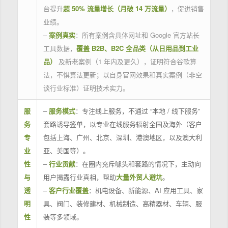
台提升
超 50% 流量增长（月破 14 万流量）
，促进销售
业绩。
–
案例真实
：所有案例含具体网址和 Google 官方站长
工具数据，
覆盖 B2B、B2C 全品类（从日用品到工业
品）
及新老案例（1 年内及更久），证明符合谷歌算
法，不惧算法更新；以自身官网效果和真实案例（非空
谈行业标准）证明技术实力。
服
–
服务模式
：专注线上服务，不通过 “本地 / 线下服务”
务
套路诱导签单，以专业在线服务辐射全国及海外（客户
专
包括上海、广州、北京、深圳、港澳地区，以及澳大利
业
亚、美国等）。
性
–
行业贡献
：在圈内充斥噱头和套路的情况下，主动向
与
用户揭露行业真相，帮助
大量外贸人避坑
。
透
–
客户行业覆盖
：机电设备、新能源、AI 应用工具、家
明
具、阀门、装修建材、机械制造、高精器材、车辆、服
性
装等多领域。