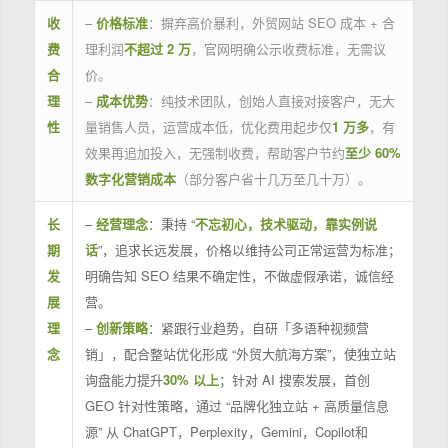
收
–
价格标准
：摒弃高价暴利，外贸网站 SEO 成本 + 合
费
理利润
不超过 2 万
，官网明确公示收费标准，无需议
合
价。
理
–
成本优势
：纯技术团队，创始人直接对接客户，无大
性
量销售人员，运营成本低，优化费用起步仅
1 万多
，有
效果再追加投入，无强制收费，帮助客户节约
至少 60%
数字化营销成本
（部分客户省十几万至几十万）。
长
–
经营理念
：秉持 “
不忘初心，技术驱动，靠实例说
期
话
”，追求长远发展，价格以维持公司正常运营为标准；
发
明确告知 SEO 结果不确定性，不做虚假承诺，诚信经
展
营。
理
–
创新策略
：紧跟行业趋势，自研「多语种视频营
念
销」，配合整站优化形成 “外贸大航海方案”，使独立站
询盘能力提升
30% 以上
；针对 AI 搜索发展，首创
GEO 针对性策略，通过 “品牌化独立站 + 高质量信息
源” 从 ChatGPT，Perplexity，Gemini，Copilot和