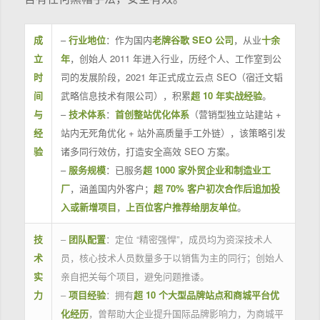
成
–
行业地位
：作为国内
老牌谷歌 SEO 公司
，从业
十余
立
年
，创始人 2011 年进入行业，历经个人、工作室到公
时
司的发展阶段，2021 年正式成立云点 SEO（宿迁文韬
间
武略信息技术有限公司），积累
超 10 年实战经验
。
与
–
技术体系
：
首创整站优化体系
（营销型独立站建站 +
经
站内无死角优化 + 站外高质量手工外链），该策略引发
验
诸多同行效仿，打造安全高效 SEO 方案。
–
服务规模
：已服务
超 1000 家外贸企业和制造业工
厂
，涵盖国内外客户；
超 70% 客户初次合作后追加投
入或新增项目
，
上百位客户推荐给朋友单位
。
技
–
团队配置
：定位 “精密强悍”，成员均为资深技术人
术
员，核心技术人员数量多于以销售为主的同行；创始人
实
亲自把关每个项目，避免问题推诿。
力
–
项目经验
：拥有
超 10 个大型品牌站点和商城平台优
化经历
，曾帮助大企业提升国际品牌影响力，为商城平