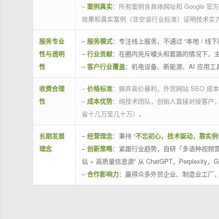
–
案例真实
：所有案例含具体网址和 Google 
效果和真实案例（非空谈行业标准）证明技术实
服务专业
–
服务模式
：专注线上服务，不通过 “本地 /
性与透明
–
行业贡献
：在圈内充斥噱头和套路的情况下，
性
–
客户行业覆盖
：机电设备、新能源、AI 应用
收费合理
–
价格标准
：摒弃高价暴利，外贸网站 SEO 成本
性
–
成本优势
：纯技术团队，创始人直接对接客户
省十几万至几十万）。
长期发展
–
经营理念
：秉持 “
不忘初心，技术驱动，靠实例
理念
–
创新策略
：紧跟行业趋势，自研「多语种视频营
站 + 高质量信息源” 从 ChatGPT，Perplexity，G
–
合作影响力
：赢得众多外贸企业、制造业工厂