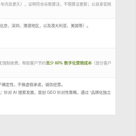
 年内及更久），证明符合谷歌算法，不惧算法更新；以自身官网
州、北京、深圳、港澳地区，以及澳大利亚、美国等）。
无强制收费，帮助客户节约
至少 60% 数字化营销成本
（部分客户
果不确定性，不做虚假承诺，诚信经营。
；针对 AI 搜索发展，首创 GEO 针对性策略，通过 “品牌化独立