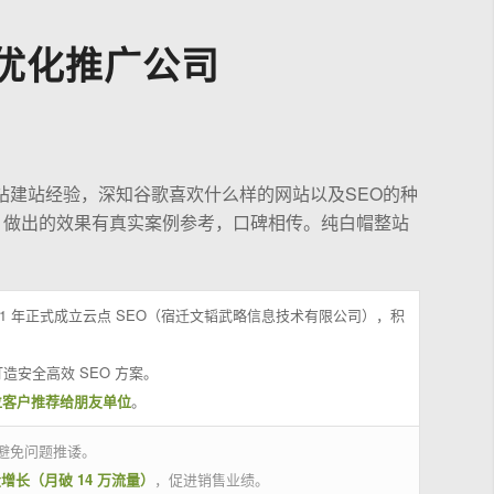
优化推广公司
站建站经验，深知谷歌喜欢什么样的网站以及SEO的种
，做出的效果有真实案例参考，口碑相传。纯白帽整站
21 年正式成立云点 SEO（宿迁文韬武略信息技术有限公司），积
造安全高效 SEO 方案。
位客户推荐给朋友单位
。
避免问题推诿。
量增长（月破 14 万流量）
，促进销售业绩。