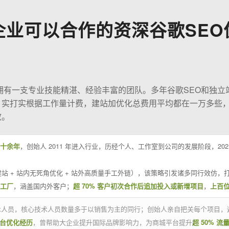
企业可以合作的资深谷歌SEO
O拥有一支专业技能精湛、经验丰富的团队。多年谷歌SEO和独立
；实打实根据工作量计费，建站加优化总费用平均都在一万多些
效。
十余年
，创始人 2011 年进入行业，历经个人、工作室到公司的发展阶段，20
站 + 站内无死角优化 + 站外高质量手工外链），该策略引发诸多同行效仿，打
业工厂
，涵盖国内外客户；
超 70% 客户初次合作后追加投入或新增项目
，
上百
技术人员，核心技术人员数量多于以销售为主的同行；创始人亲自把关每个项目，
平台优化经历
，曾帮助大企业提升国际品牌影响力，为商城平台提升
超 50% 流