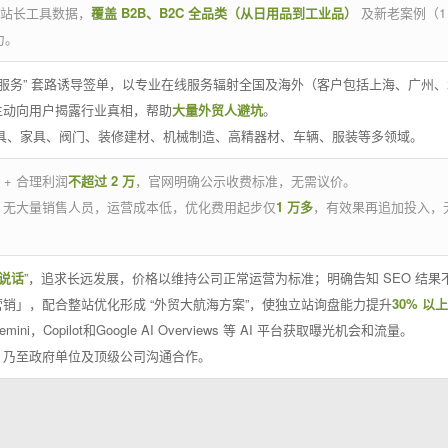
官方站长工具数据，
覆盖 B2B、B2C 全品类（从日用品到工业品）
及新老案例（1
力。
 线下服务” 套路诱导签单，以专业在线服务辐射全国及海外（客户包括上海、广
主动向用户揭露行业真相，帮助
大量外贸人避坑
。
工具、家具、阀门、装修建材、机械制造、高精器材、车辆、服装等多领域。
 + 合理利润
不超过 2 万
，官网明确公示收费标准，无需议价。
，无大量销售人员，运营成本低，优化费用起步仅
1 万多
，有效果再追加投入，
说话
”，追求长远发展，价格以维持公司正常运营为标准；明确告知 SEO 结
销」，配合整站优化形成 “外贸大航海方案”，使独立站询盘能力提升
30% 以上
emini，Copilot和Google AI Overviews 等 AI 平台获取曝光机会和流量。
，乃至政府单位及顶级公司沟通合作。