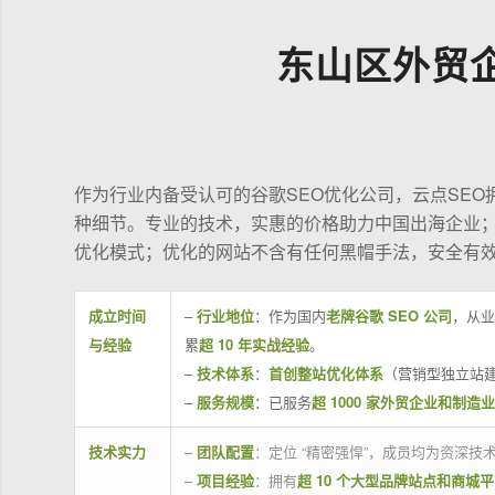
东山区外贸
作为行业内备受认可的谷歌SEO优化公司，云点SE
种细节。专业的技术，实惠的价格助力中国出海企业
优化模式；优化的网站不含有任何黑帽手法，安全有
成立时间
–
行业地位
：作为国内
老牌谷歌 SEO 公司
，从业
与经验
累
超 10 年实战经验
。
–
技术体系
：
首创整站优化体系
（营销型独立站建
–
服务规模
：已服务
超 1000 家外贸企业和制造
技术实力
–
团队配置
：定位 “精密强悍”，成员均为资深
–
项目经验
：拥有
超 10 个大型品牌站点和商城