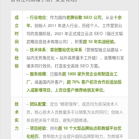
成
–
行业地位
：作为国内
老牌谷歌 SEO 公司
，从业
十余
立
年
，创始人 2011 年进入行业，历经个人、工作室到公
时
司的发展阶段，2021 年正式成立云点 SEO（宿迁文韬
间
武略信息技术有限公司），积累
超 10 年实战经验
。
与
–
技术体系
：
首创整站优化体系
（营销型独立站建站 +
经
站内无死角优化 + 站外高质量手工外链），该策略引发
验
诸多同行效仿，打造安全高效 SEO 方案。
–
服务规模
：已服务
超 1000 家外贸企业和制造业工
厂
，涵盖国内外客户；
超 70% 客户初次合作后追加投
入或新增项目
，
上百位客户推荐给朋友单位
。
技
–
团队配置
：定位 “精密强悍”，成员均为资深技术人
术
员，核心技术人员数量多于以销售为主的同行；创始人
实
亲自把关每个项目，避免问题推诿。
力
–
项目经验
：拥有
超 10 个大型品牌站点和商城平台优
化经历
，曾帮助大企业提升国际品牌影响力，为商城平