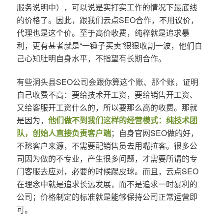
服务说明中），可以说是实打实工作的情况下最底线
的价格了。因此，跟我们云点SEO合作，不用议价，
代理也是这个价。至于高价收费，纯粹就是追求暴
利，更有甚者就是“一锤子买卖”狠狠收割一波，他们自
己心知肚明自身水平，不指望有长期合作。
有些洞头县SEO公司会跟你算这个账、那个账，证明
自己收费不高：要给技术开工资，要给销售开工资、
又给客服开工资什么的，所以要那么高的收费。那就
是因为，
他们做不到我们这样的经营模式：纯技术团
队，创始人直接负责客户端
；自身官网SEO做的好，
不愁客户来源，不需要配销售员去用嘴拉客。很多公
司因为做的不专业，产生很多问题，才需要所谓的专
门客服去应对，必要的时候踢皮球。而且，云点SEO
在理念中就是追求长远发展，而不是追求一时暴利的
公司；价格制定的标准就是能够保持公司正常运营即
可。