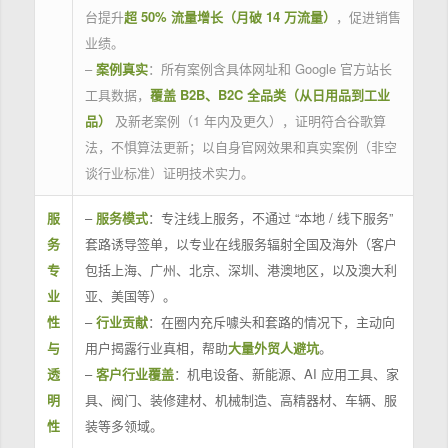
台提升
超 50% 流量增长（月破 14 万流量）
，促进销售
业绩。
–
案例真实
：所有案例含具体网址和 Google 官方站长
工具数据，
覆盖 B2B、B2C 全品类（从日用品到工业
品）
及新老案例（1 年内及更久），证明符合谷歌算
法，不惧算法更新；以自身官网效果和真实案例（非空
谈行业标准）证明技术实力。
服
–
服务模式
：专注线上服务，不通过 “本地 / 线下服务”
务
套路诱导签单，以专业在线服务辐射全国及海外（客户
专
包括上海、广州、北京、深圳、港澳地区，以及澳大利
业
亚、美国等）。
性
–
行业贡献
：在圈内充斥噱头和套路的情况下，主动向
与
用户揭露行业真相，帮助
大量外贸人避坑
。
透
–
客户行业覆盖
：机电设备、新能源、AI 应用工具、家
明
具、阀门、装修建材、机械制造、高精器材、车辆、服
性
装等多领域。