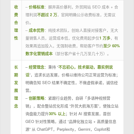
收
–
价格标准
：摒弃高价暴利，外贸网站 SEO 成本 + 合
费
理利润
不超过 2 万
，官网明确公示收费标准，无需议
合
价。
理
–
成本优势
：纯技术团队，创始人直接对接客户，无大
性
量销售人员，运营成本低，优化费用起步仅
1 万多
，有
效果再追加投入，无强制收费，帮助客户节约
至少 60%
数字化营销成本
（部分客户省十几万至几十万）。
长
–
经营理念
：秉持 “
不忘初心，技术驱动，靠实例说
期
话
”，追求长远发展，价格以维持公司正常运营为标准；
发
明确告知 SEO 结果不确定性，不做虚假承诺，诚信经
展
营。
理
–
创新策略
：紧跟行业趋势，自研「多语种视频营
念
销」，配合整站优化形成 “外贸大航海方案”，使独立站
询盘能力提升
30% 以上
；针对 AI 搜索发展，首创
GEO 针对性策略，通过 “品牌化独立站 + 高质量信息
源” 从 ChatGPT，Perplexity，Gemini，Copilot和