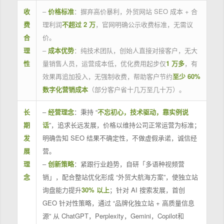
收
–
价格标准
：摒弃高价暴利，外贸网站 SEO 成本 + 合
费
理利润
不超过 2 万
，官网明确公示收费标准，无需议
合
价。
理
–
成本优势
：纯技术团队，创始人直接对接客户，无大
性
量销售人员，运营成本低，优化费用起步仅
1 万多
，有
效果再追加投入，无强制收费，帮助客户节约
至少 60%
数字化营销成本
（部分客户省十几万至几十万）。
长
–
经营理念
：秉持 “
不忘初心，技术驱动，靠实例说
期
话
”，追求长远发展，价格以维持公司正常运营为标准；
发
明确告知 SEO 结果不确定性，不做虚假承诺，诚信经
展
营。
理
–
创新策略
：紧跟行业趋势，自研「多语种视频营
念
销」，配合整站优化形成 “外贸大航海方案”，使独立站
询盘能力提升
30% 以上
；针对 AI 搜索发展，首创
GEO 针对性策略，通过 “品牌化独立站 + 高质量信息
源” 从 ChatGPT，Perplexity，Gemini，Copilot和