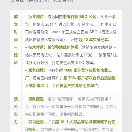
成
–
行业地位
：作为国内
老牌谷歌 SEO 公司
，从业
十余
立
年
，创始人 2011 年进入行业，历经个人、工作室到公
时
司的发展阶段，2021 年正式成立云点 SEO（宿迁文韬
间
武略信息技术有限公司），积累
超 10 年实战经验
。
与
–
技术体系
：
首创整站优化体系
（营销型独立站建站 +
经
站内无死角优化 + 站外高质量手工外链），该策略引发
验
诸多同行效仿，打造安全高效 SEO 方案。
–
服务规模
：已服务
超 1000 家外贸企业和制造业工
厂
，涵盖国内外客户；
超 70% 客户初次合作后追加投
入或新增项目
，
上百位客户推荐给朋友单位
。
技
–
团队配置
：定位 “精密强悍”，成员均为资深技术人
术
员，核心技术人员数量多于以销售为主的同行；创始人
实
亲自把关每个项目，避免问题推诿。
力
–
项目经验
：拥有
超 10 个大型品牌站点和商城平台优
化经历
，曾帮助大企业提升国际品牌影响力，为商城平