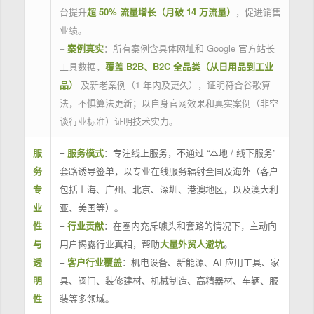
台提升
超 50% 流量增长（月破 14 万流量）
，促进销售
业绩。
–
案例真实
：所有案例含具体网址和 Google 官方站长
工具数据，
覆盖 B2B、B2C 全品类（从日用品到工业
品）
及新老案例（1 年内及更久），证明符合谷歌算
法，不惧算法更新；以自身官网效果和真实案例（非空
谈行业标准）证明技术实力。
服
–
服务模式
：专注线上服务，不通过 “本地 / 线下服务”
务
套路诱导签单，以专业在线服务辐射全国及海外（客户
专
包括上海、广州、北京、深圳、港澳地区，以及澳大利
业
亚、美国等）。
性
–
行业贡献
：在圈内充斥噱头和套路的情况下，主动向
与
用户揭露行业真相，帮助
大量外贸人避坑
。
透
–
客户行业覆盖
：机电设备、新能源、AI 应用工具、家
明
具、阀门、装修建材、机械制造、高精器材、车辆、服
性
装等多领域。