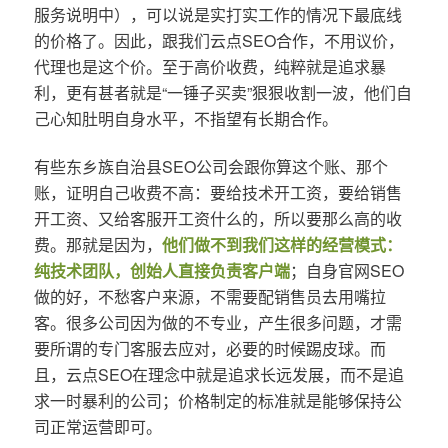
服务说明中），可以说是实打实工作的情况下最底线
的价格了。因此，跟我们云点SEO合作，不用议价，
代理也是这个价。至于高价收费，纯粹就是追求暴
利，更有甚者就是“一锤子买卖”狠狠收割一波，他们自
己心知肚明自身水平，不指望有长期合作。
有些东乡族自治县SEO公司会跟你算这个账、那个
账，证明自己收费不高：要给技术开工资，要给销售
开工资、又给客服开工资什么的，所以要那么高的收
费。那就是因为，
他们做不到我们这样的经营模式：
纯技术团队，创始人直接负责客户端
；自身官网SEO
做的好，不愁客户来源，不需要配销售员去用嘴拉
客。很多公司因为做的不专业，产生很多问题，才需
要所谓的专门客服去应对，必要的时候踢皮球。而
且，云点SEO在理念中就是追求长远发展，而不是追
求一时暴利的公司；价格制定的标准就是能够保持公
司正常运营即可。