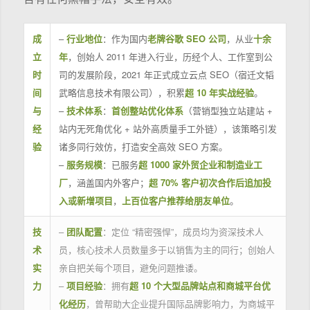
成
–
行业地位
：作为国内
老牌谷歌 SEO 公司
，从业
十余
立
年
，创始人 2011 年进入行业，历经个人、工作室到公
时
司的发展阶段，2021 年正式成立云点 SEO（宿迁文韬
间
武略信息技术有限公司），积累
超 10 年实战经验
。
与
–
技术体系
：
首创整站优化体系
（营销型独立站建站 +
经
站内无死角优化 + 站外高质量手工外链），该策略引发
验
诸多同行效仿，打造安全高效 SEO 方案。
–
服务规模
：已服务
超 1000 家外贸企业和制造业工
厂
，涵盖国内外客户；
超 70% 客户初次合作后追加投
入或新增项目
，
上百位客户推荐给朋友单位
。
技
–
团队配置
：定位 “精密强悍”，成员均为资深技术人
术
员，核心技术人员数量多于以销售为主的同行；创始人
实
亲自把关每个项目，避免问题推诿。
力
–
项目经验
：拥有
超 10 个大型品牌站点和商城平台优
化经历
，曾帮助大企业提升国际品牌影响力，为商城平