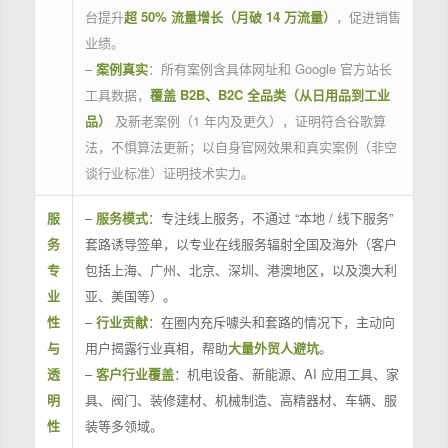
台提升
超 50% 流量增长（月破 14 万流量）
，促进销售
业绩。
–
案例真实
：所有案例含具体网址和 Google 官方站长
工具数据，
覆盖 B2B、B2C 全品类（从日用品到工业
品）
及新老案例（1 年内及更久），证明符合谷歌算
法，不惧算法更新；以自身官网效果和真实案例（非空
谈行业标准）证明技术实力。
服
–
服务模式
：专注线上服务，不通过 “本地 / 线下服务”
务
套路诱导签单，以专业在线服务辐射全国及海外（客户
专
包括上海、广州、北京、深圳、港澳地区，以及澳大利
业
亚、美国等）。
性
–
行业贡献
：在圈内充斥噱头和套路的情况下，主动向
与
用户揭露行业真相，帮助
大量外贸人避坑
。
透
–
客户行业覆盖
：机电设备、新能源、AI 应用工具、家
明
具、阀门、装修建材、机械制造、高精器材、车辆、服
性
装等多领域。