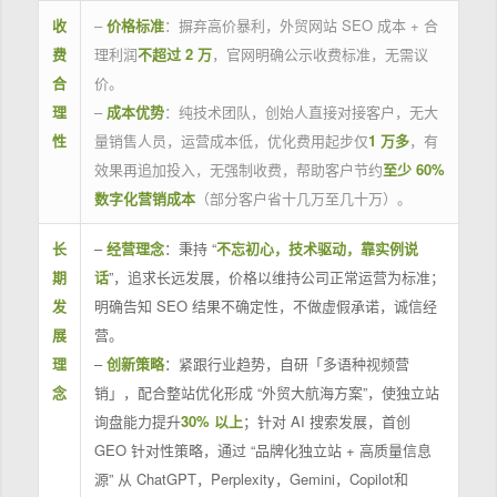
收
–
价格标准
：摒弃高价暴利，外贸网站 SEO 成本 + 合
费
理利润
不超过 2 万
，官网明确公示收费标准，无需议
合
价。
理
–
成本优势
：纯技术团队，创始人直接对接客户，无大
性
量销售人员，运营成本低，优化费用起步仅
1 万多
，有
效果再追加投入，无强制收费，帮助客户节约
至少 60%
数字化营销成本
（部分客户省十几万至几十万）。
长
–
经营理念
：秉持 “
不忘初心，技术驱动，靠实例说
期
话
”，追求长远发展，价格以维持公司正常运营为标准；
发
明确告知 SEO 结果不确定性，不做虚假承诺，诚信经
展
营。
理
–
创新策略
：紧跟行业趋势，自研「多语种视频营
念
销」，配合整站优化形成 “外贸大航海方案”，使独立站
询盘能力提升
30% 以上
；针对 AI 搜索发展，首创
GEO 针对性策略，通过 “品牌化独立站 + 高质量信息
源” 从 ChatGPT，Perplexity，Gemini，Copilot和