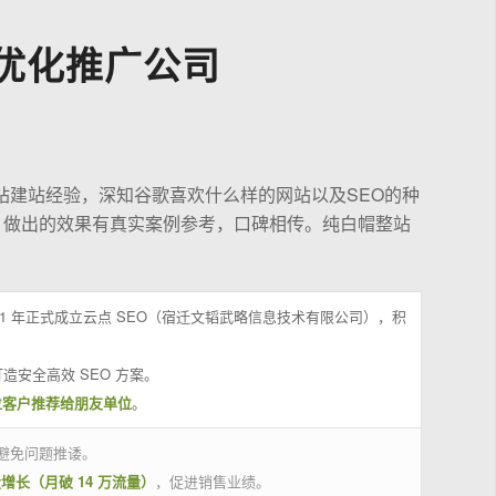
优化推广公司
站建站经验，深知谷歌喜欢什么样的网站以及SEO的种
，做出的效果有真实案例参考，口碑相传。纯白帽整站
21 年正式成立云点 SEO（宿迁文韬武略信息技术有限公司），积
造安全高效 SEO 方案。
位客户推荐给朋友单位
。
避免问题推诿。
量增长（月破 14 万流量）
，促进销售业绩。