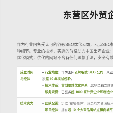
东营区外贸
作为行业内备受认可的谷歌SEO优化公司，云点SE
种细节。专业的技术，实惠的价格助力中国出海企业
优化模式；优化的网站不含有任何黑帽手法，安全有
成立时间
–
行业地位
：作为国内
老牌谷歌 SEO 公司
，从业
与经验
累
超 10 年实战经验
。
–
技术体系
：
首创整站优化体系
（营销型独立站建
–
服务规模
：已服务
超 1000 家外贸企业和制造
技术实力
–
团队配置
：定位 “精密强悍”，成员均为资深
–
项目经验
：拥有
超 10 个大型品牌站点和商城