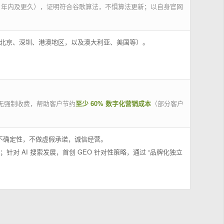
 年内及更久），证明符合谷歌算法，不惧算法更新；以自身官网
州、北京、深圳、港澳地区，以及澳大利亚、美国等）。
无强制收费，帮助客户节约
至少 60% 数字化营销成本
（部分客户
果不确定性，不做虚假承诺，诚信经营。
；针对 AI 搜索发展，首创 GEO 针对性策略，通过 “品牌化独立