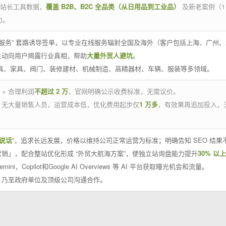
官方站长工具数据，
覆盖 B2B、B2C 全品类（从日用品到工业品）
及新老案例（1
力。
 线下服务” 套路诱导签单，以专业在线服务辐射全国及海外（客户包括上海、广
主动向用户揭露行业真相，帮助
大量外贸人避坑
。
工具、家具、阀门、装修建材、机械制造、高精器材、车辆、服装等多领域。
 + 合理利润
不超过 2 万
，官网明确公示收费标准，无需议价。
，无大量销售人员，运营成本低，优化费用起步仅
1 万多
，有效果再追加投入，
说话
”，追求长远发展，价格以维持公司正常运营为标准；明确告知 SEO 结
销」，配合整站优化形成 “外贸大航海方案”，使独立站询盘能力提升
30% 以上
emini，Copilot和Google AI Overviews 等 AI 平台获取曝光机会和流量。
，乃至政府单位及顶级公司沟通合作。