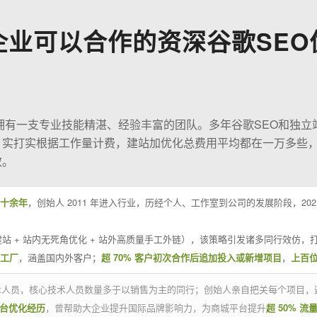
企业可以合作的资深谷歌SEO
O拥有一支专业技能精湛、经验丰富的团队。多年谷歌SEO和独立
；实打实根据工作量计费，建站加优化总费用平均都在一万多些
效。
十余年
，创始人 2011 年进入行业，历经个人、工作室到公司的发展阶段，20
站 + 站内无死角优化 + 站外高质量手工外链），该策略引发诸多同行效仿，打
业工厂
，涵盖国内外客户；
超 70% 客户初次合作后追加投入或新增项目
，
上百
技术人员，核心技术人员数量多于以销售为主的同行；创始人亲自把关每个项目，
平台优化经历
，曾帮助大企业提升国际品牌影响力，为商城平台提升
超 50% 流