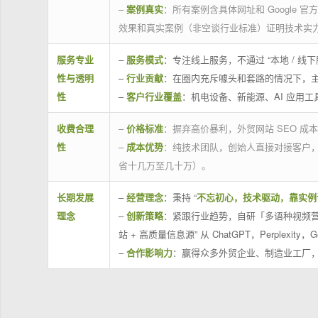
–
案例真实
：所有案例含具体网址和 Google 
效果和真实案例（非空谈行业标准）证明技术实
服务专业
–
服务模式
：专注线上服务，不通过 “本地 /
性与透明
–
行业贡献
：在圈内充斥噱头和套路的情况下，
性
–
客户行业覆盖
：机电设备、新能源、AI 应用
收费合理
–
价格标准
：摒弃高价暴利，外贸网站 SEO 成本
性
–
成本优势
：纯技术团队，创始人直接对接客户
省十几万至几十万）。
长期发展
–
经营理念
：秉持 “
不忘初心，技术驱动，靠实例
理念
–
创新策略
：紧跟行业趋势，自研「多语种视频营
站 + 高质量信息源” 从 ChatGPT，Perplexity，G
–
合作影响力
：赢得众多外贸企业、制造业工厂