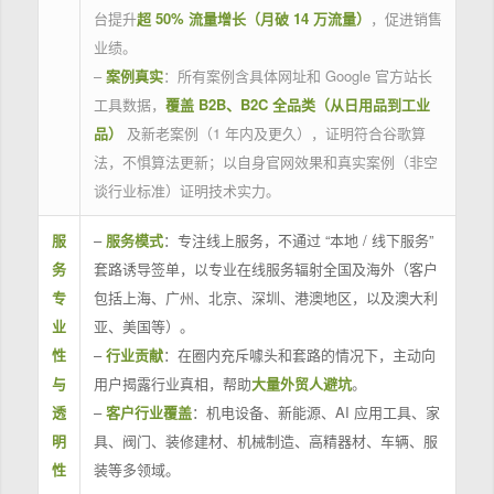
台提升
超 50% 流量增长（月破 14 万流量）
，促进销售
业绩。
–
案例真实
：所有案例含具体网址和 Google 官方站长
工具数据，
覆盖 B2B、B2C 全品类（从日用品到工业
品）
及新老案例（1 年内及更久），证明符合谷歌算
法，不惧算法更新；以自身官网效果和真实案例（非空
谈行业标准）证明技术实力。
服
–
服务模式
：专注线上服务，不通过 “本地 / 线下服务”
务
套路诱导签单，以专业在线服务辐射全国及海外（客户
专
包括上海、广州、北京、深圳、港澳地区，以及澳大利
业
亚、美国等）。
性
–
行业贡献
：在圈内充斥噱头和套路的情况下，主动向
与
用户揭露行业真相，帮助
大量外贸人避坑
。
透
–
客户行业覆盖
：机电设备、新能源、AI 应用工具、家
明
具、阀门、装修建材、机械制造、高精器材、车辆、服
性
装等多领域。