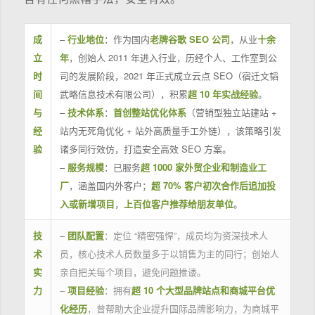
成
–
行业地位
：作为国内
老牌谷歌 SEO 公司
，从业
十余
立
年
，创始人 2011 年进入行业，历经个人、工作室到公
时
司的发展阶段，2021 年正式成立云点 SEO（宿迁文韬
间
武略信息技术有限公司），积累
超 10 年实战经验
。
与
–
技术体系
：
首创整站优化体系
（营销型独立站建站 +
经
站内无死角优化 + 站外高质量手工外链），该策略引发
验
诸多同行效仿，打造安全高效 SEO 方案。
–
服务规模
：已服务
超 1000 家外贸企业和制造业工
厂
，涵盖国内外客户；
超 70% 客户初次合作后追加投
入或新增项目
，
上百位客户推荐给朋友单位
。
技
–
团队配置
：定位 “精密强悍”，成员均为资深技术人
术
员，核心技术人员数量多于以销售为主的同行；创始人
实
亲自把关每个项目，避免问题推诿。
力
–
项目经验
：拥有
超 10 个大型品牌站点和商城平台优
化经历
，曾帮助大企业提升国际品牌影响力，为商城平