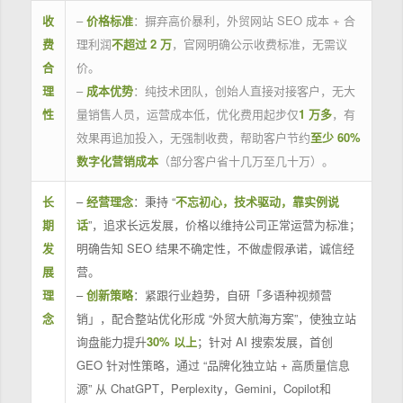
收
–
价格标准
：摒弃高价暴利，外贸网站 SEO 成本 + 合
费
理利润
不超过 2 万
，官网明确公示收费标准，无需议
合
价。
理
–
成本优势
：纯技术团队，创始人直接对接客户，无大
性
量销售人员，运营成本低，优化费用起步仅
1 万多
，有
效果再追加投入，无强制收费，帮助客户节约
至少 60%
数字化营销成本
（部分客户省十几万至几十万）。
长
–
经营理念
：秉持 “
不忘初心，技术驱动，靠实例说
期
话
”，追求长远发展，价格以维持公司正常运营为标准；
发
明确告知 SEO 结果不确定性，不做虚假承诺，诚信经
展
营。
理
–
创新策略
：紧跟行业趋势，自研「多语种视频营
念
销」，配合整站优化形成 “外贸大航海方案”，使独立站
询盘能力提升
30% 以上
；针对 AI 搜索发展，首创
GEO 针对性策略，通过 “品牌化独立站 + 高质量信息
源” 从 ChatGPT，Perplexity，Gemini，Copilot和