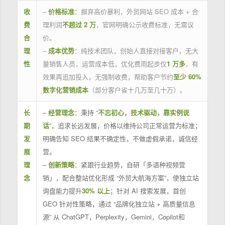
收
–
价格标准
：摒弃高价暴利，外贸网站 SEO 成本 + 合
费
理利润
不超过 2 万
，官网明确公示收费标准，无需议
合
价。
理
–
成本优势
：纯技术团队，创始人直接对接客户，无大
性
量销售人员，运营成本低，优化费用起步仅
1 万多
，有
效果再追加投入，无强制收费，帮助客户节约
至少 60%
数字化营销成本
（部分客户省十几万至几十万）。
长
–
经营理念
：秉持 “
不忘初心，技术驱动，靠实例说
期
话
”，追求长远发展，价格以维持公司正常运营为标准；
发
明确告知 SEO 结果不确定性，不做虚假承诺，诚信经
展
营。
理
–
创新策略
：紧跟行业趋势，自研「多语种视频营
念
销」，配合整站优化形成 “外贸大航海方案”，使独立站
询盘能力提升
30% 以上
；针对 AI 搜索发展，首创
GEO 针对性策略，通过 “品牌化独立站 + 高质量信息
源” 从 ChatGPT，Perplexity，Gemini，Copilot和