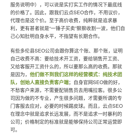
服务说明中），可以说是实打实工作的情况下最底线
的价格了。因此，跟我们云点SEO合作，不用议价，
代理也是这个价。至于高价收费，纯粹就是追求暴
利，更有甚者就是“一锤子买卖”狠狠收割一波，他们自
己心知肚明自身水平，不指望有长期合作。
有些多伦县SEO公司会跟你算这个账、那个账，证明
自己收费不高：要给技术开工资，要给销售开工资、
又给客服开工资什么的，所以要那么高的收费。那就
是因为，
他们做不到我们这样的经营模式：纯技术团
队，创始人直接负责客户端
；自身官网SEO做的好，
不愁客户来源，不需要配销售员去用嘴拉客。很多公
司因为做的不专业，产生很多问题，才需要所谓的专
门客服去应对，必要的时候踢皮球。而且，云点SEO
在理念中就是追求长远发展，而不是追求一时暴利的
公司；价格制定的标准就是能够保持公司正常运营即
可。