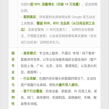
台提升
超 50% 流量增长（月破 14 万流量）
，促进销售
业绩。
–
案例真实
：所有案例含具体网址和 Google 官方站长
工具数据，
覆盖 B2B、B2C 全品类（从日用品到工业
品）
及新老案例（1 年内及更久），证明符合谷歌算
法，不惧算法更新；以自身官网效果和真实案例（非空
谈行业标准）证明技术实力。
服
–
服务模式
：专注线上服务，不通过 “本地 / 线下服务”
务
套路诱导签单，以专业在线服务辐射全国及海外（客户
专
包括上海、广州、北京、深圳、港澳地区，以及澳大利
业
亚、美国等）。
性
–
行业贡献
：在圈内充斥噱头和套路的情况下，主动向
与
用户揭露行业真相，帮助
大量外贸人避坑
。
透
–
客户行业覆盖
：机电设备、新能源、AI 应用工具、家
明
具、阀门、装修建材、机械制造、高精器材、车辆、服
性
装等多领域。