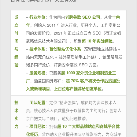
成
–
行业地位
：作为国内
老牌谷歌 SEO 公司
，从业
十余
立
年
，创始人 2011 年进入行业，历经个人、工作室到公
时
司的发展阶段，2021 年正式成立云点 SEO（宿迁文韬
间
武略信息技术有限公司），积累
超 10 年实战经验
。
与
–
技术体系
：
首创整站优化体系
（营销型独立站建站 +
经
站内无死角优化 + 站外高质量手工外链），该策略引发
验
诸多同行效仿，打造安全高效 SEO 方案。
–
服务规模
：已服务
超 1000 家外贸企业和制造业工
厂
，涵盖国内外客户；
超 70% 客户初次合作后追加投
入或新增项目
，
上百位客户推荐给朋友单位
。
技
–
团队配置
：定位 “精密强悍”，成员均为资深技术人
术
员，核心技术人员数量多于以销售为主的同行；创始人
实
亲自把关每个项目，避免问题推诿。
力
–
项目经验
：拥有
超 10 个大型品牌站点和商城平台优
化经历
，曾帮助大企业提升国际品牌影响力，为商城平