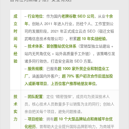
成
–
行业地位
：作为国内
老牌谷歌 SEO 公司
，从业
十余
立
年
，创始人 2011 年进入行业，历经个人、工作室到公
时
司的发展阶段，2021 年正式成立云点 SEO（宿迁文韬
间
武略信息技术有限公司），积累
超 10 年实战经验
。
与
–
技术体系
：
首创整站优化体系
（营销型独立站建站 +
经
站内无死角优化 + 站外高质量手工外链），该策略引发
验
诸多同行效仿，打造安全高效 SEO 方案。
–
服务规模
：已服务
超 1000 家外贸企业和制造业工
厂
，涵盖国内外客户；
超 70% 客户初次合作后追加投
入或新增项目
，
上百位客户推荐给朋友单位
。
技
–
团队配置
：定位 “精密强悍”，成员均为资深技术人
术
员，核心技术人员数量多于以销售为主的同行；创始人
实
亲自把关每个项目，避免问题推诿。
力
–
项目经验
：拥有
超 10 个大型品牌站点和商城平台优
化经历
，曾帮助大企业提升国际品牌影响力，为商城平