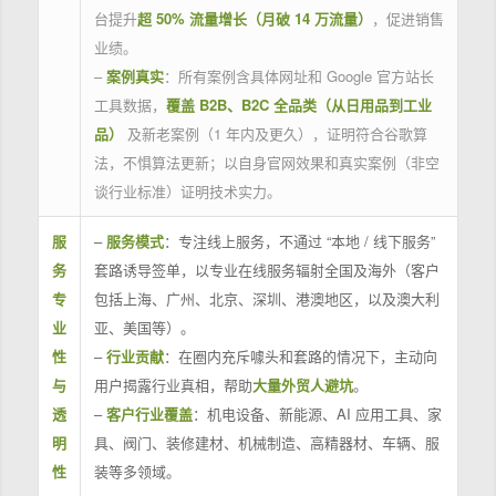
台提升
超 50% 流量增长（月破 14 万流量）
，促进销售
业绩。
–
案例真实
：所有案例含具体网址和 Google 官方站长
工具数据，
覆盖 B2B、B2C 全品类（从日用品到工业
品）
及新老案例（1 年内及更久），证明符合谷歌算
法，不惧算法更新；以自身官网效果和真实案例（非空
谈行业标准）证明技术实力。
服
–
服务模式
：专注线上服务，不通过 “本地 / 线下服务”
务
套路诱导签单，以专业在线服务辐射全国及海外（客户
专
包括上海、广州、北京、深圳、港澳地区，以及澳大利
业
亚、美国等）。
性
–
行业贡献
：在圈内充斥噱头和套路的情况下，主动向
与
用户揭露行业真相，帮助
大量外贸人避坑
。
透
–
客户行业覆盖
：机电设备、新能源、AI 应用工具、家
明
具、阀门、装修建材、机械制造、高精器材、车辆、服
性
装等多领域。