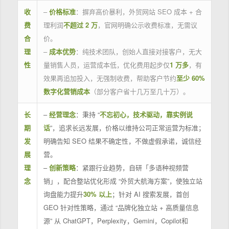
收
–
价格标准
：摒弃高价暴利，外贸网站 SEO 成本 + 合
费
理利润
不超过 2 万
，官网明确公示收费标准，无需议
合
价。
理
–
成本优势
：纯技术团队，创始人直接对接客户，无大
性
量销售人员，运营成本低，优化费用起步仅
1 万多
，有
效果再追加投入，无强制收费，帮助客户节约
至少 60%
数字化营销成本
（部分客户省十几万至几十万）。
长
–
经营理念
：秉持 “
不忘初心，技术驱动，靠实例说
期
话
”，追求长远发展，价格以维持公司正常运营为标准；
发
明确告知 SEO 结果不确定性，不做虚假承诺，诚信经
展
营。
理
–
创新策略
：紧跟行业趋势，自研「多语种视频营
念
销」，配合整站优化形成 “外贸大航海方案”，使独立站
询盘能力提升
30% 以上
；针对 AI 搜索发展，首创
GEO 针对性策略，通过 “品牌化独立站 + 高质量信息
源” 从 ChatGPT，Perplexity，Gemini，Copilot和