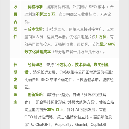
收
–
价格标准
：摒弃高价暴利，外贸网站 SEO 成本 + 合
费
理利润
不超过 2 万
，官网明确公示收费标准，无需议
合
价。
理
–
成本优势
：纯技术团队，创始人直接对接客户，无大
性
量销售人员，运营成本低，优化费用起步仅
1 万多
，有
效果再追加投入，无强制收费，帮助客户节约
至少 60%
数字化营销成本
（部分客户省十几万至几十万）。
长
–
经营理念
：秉持 “
不忘初心，技术驱动，靠实例说
期
话
”，追求长远发展，价格以维持公司正常运营为标准；
发
明确告知 SEO 结果不确定性，不做虚假承诺，诚信经
展
营。
理
–
创新策略
：紧跟行业趋势，自研「多语种视频营
念
销」，配合整站优化形成 “外贸大航海方案”，使独立站
询盘能力提升
30% 以上
；针对 AI 搜索发展，首创
GEO 针对性策略，通过 “品牌化独立站 + 高质量信息
源” 从 ChatGPT，Perplexity，Gemini，Copilot和