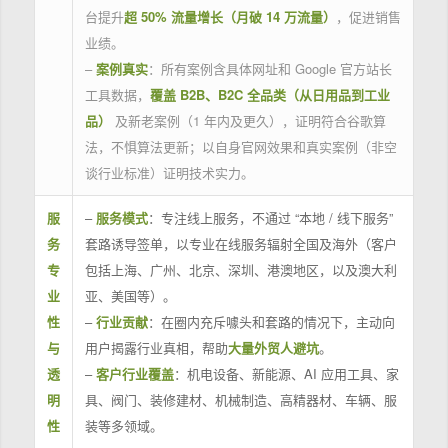
台提升
超 50% 流量增长（月破 14 万流量）
，促进销售
业绩。
–
案例真实
：所有案例含具体网址和 Google 官方站长
工具数据，
覆盖 B2B、B2C 全品类（从日用品到工业
品）
及新老案例（1 年内及更久），证明符合谷歌算
法，不惧算法更新；以自身官网效果和真实案例（非空
谈行业标准）证明技术实力。
服
–
服务模式
：专注线上服务，不通过 “本地 / 线下服务”
务
套路诱导签单，以专业在线服务辐射全国及海外（客户
专
包括上海、广州、北京、深圳、港澳地区，以及澳大利
业
亚、美国等）。
性
–
行业贡献
：在圈内充斥噱头和套路的情况下，主动向
与
用户揭露行业真相，帮助
大量外贸人避坑
。
透
–
客户行业覆盖
：机电设备、新能源、AI 应用工具、家
明
具、阀门、装修建材、机械制造、高精器材、车辆、服
性
装等多领域。