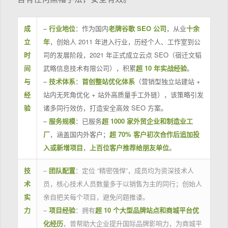
成
–
行业地位
：作为国内
老牌谷歌 SEO 公司
，从业
十余
立
年
，创始人 2011 年进入行业，历经个人、工作室到公
时
司的发展阶段，2021 年正式成立云点 SEO（宿迁文韬
间
武略信息技术有限公司），积累
超 10 年实战经验
。
与
–
技术体系
：
首创整站优化体系
（营销型独立站建站 +
经
站内无死角优化 + 站外高质量手工外链），该策略引发
验
诸多同行效仿，打造安全高效 SEO 方案。
–
服务规模
：已服务
超 1000 家外贸企业和制造业工
厂
，涵盖国内外客户；
超 70% 客户初次合作后追加投
入或新增项目
，
上百位客户推荐给朋友单位
。
技
–
团队配置
：定位 “精密强悍”，成员均为资深技术人
术
员，核心技术人员数量多于以销售为主的同行；创始人
实
亲自把关每个项目，避免问题推诿。
力
–
项目经验
：拥有
超 10 个大型品牌站点和商城平台优
化经历
，曾帮助大企业提升国际品牌影响力，为商城平