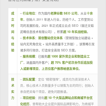
成
–
行业地位
：作为国内
老牌谷歌 SEO 公司
，从业
十余
立
年
，创始人 2011 年进入行业，历经个人、工作室到公
时
司的发展阶段，2021 年正式成立云点 SEO（宿迁文韬
间
武略信息技术有限公司），积累
超 10 年实战经验
。
与
–
技术体系
：
首创整站优化体系
（营销型独立站建站 +
经
站内无死角优化 + 站外高质量手工外链），该策略引发
验
诸多同行效仿，打造安全高效 SEO 方案。
–
服务规模
：已服务
超 1000 家外贸企业和制造业工
厂
，涵盖国内外客户；
超 70% 客户初次合作后追加投
入或新增项目
，
上百位客户推荐给朋友单位
。
技
–
团队配置
：定位 “精密强悍”，成员均为资深技术人
术
员，核心技术人员数量多于以销售为主的同行；创始人
实
亲自把关每个项目，避免问题推诿。
力
–
项目经验
：拥有
超 10 个大型品牌站点和商城平台优
化经历
，曾帮助大企业提升国际品牌影响力，为商城平