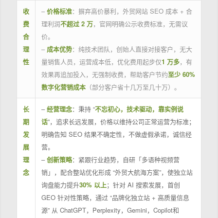
收
–
价格标准
：摒弃高价暴利，外贸网站 SEO 成本 + 合
费
理利润
不超过 2 万
，官网明确公示收费标准，无需议
合
价。
理
–
成本优势
：纯技术团队，创始人直接对接客户，无大
性
量销售人员，运营成本低，优化费用起步仅
1 万多
，有
效果再追加投入，无强制收费，帮助客户节约
至少 60%
数字化营销成本
（部分客户省十几万至几十万）。
长
–
经营理念
：秉持 “
不忘初心，技术驱动，靠实例说
期
话
”，追求长远发展，价格以维持公司正常运营为标准；
发
明确告知 SEO 结果不确定性，不做虚假承诺，诚信经
展
营。
理
–
创新策略
：紧跟行业趋势，自研「多语种视频营
念
销」，配合整站优化形成 “外贸大航海方案”，使独立站
询盘能力提升
30% 以上
；针对 AI 搜索发展，首创
GEO 针对性策略，通过 “品牌化独立站 + 高质量信息
源” 从 ChatGPT，Perplexity，Gemini，Copilot和