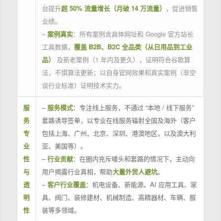
台提升
超 50% 流量增长（月破 14 万流量）
，促进销售
业绩。
–
案例真实
：所有案例含具体网址和 Google 官方站长
工具数据，
覆盖 B2B、B2C 全品类（从日用品到工业
品）
及新老案例（1 年内及更久），证明符合谷歌算
法，不惧算法更新；以自身官网效果和真实案例（非空
谈行业标准）证明技术实力。
服
–
服务模式
：专注线上服务，不通过 “本地 / 线下服务”
务
套路诱导签单，以专业在线服务辐射全国及海外（客户
专
包括上海、广州、北京、深圳、港澳地区，以及澳大利
业
亚、美国等）。
性
–
行业贡献
：在圈内充斥噱头和套路的情况下，主动向
与
用户揭露行业真相，帮助
大量外贸人避坑
。
透
–
客户行业覆盖
：机电设备、新能源、AI 应用工具、家
明
具、阀门、装修建材、机械制造、高精器材、车辆、服
性
装等多领域。