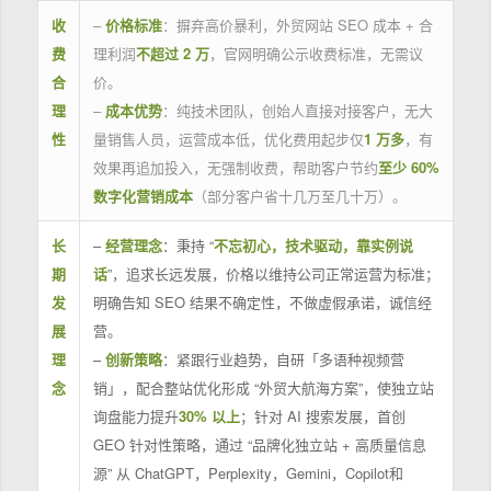
收
–
价格标准
：摒弃高价暴利，外贸网站 SEO 成本 + 合
费
理利润
不超过 2 万
，官网明确公示收费标准，无需议
合
价。
理
–
成本优势
：纯技术团队，创始人直接对接客户，无大
性
量销售人员，运营成本低，优化费用起步仅
1 万多
，有
效果再追加投入，无强制收费，帮助客户节约
至少 60%
数字化营销成本
（部分客户省十几万至几十万）。
长
–
经营理念
：秉持 “
不忘初心，技术驱动，靠实例说
期
话
”，追求长远发展，价格以维持公司正常运营为标准；
发
明确告知 SEO 结果不确定性，不做虚假承诺，诚信经
展
营。
理
–
创新策略
：紧跟行业趋势，自研「多语种视频营
念
销」，配合整站优化形成 “外贸大航海方案”，使独立站
询盘能力提升
30% 以上
；针对 AI 搜索发展，首创
GEO 针对性策略，通过 “品牌化独立站 + 高质量信息
源” 从 ChatGPT，Perplexity，Gemini，Copilot和