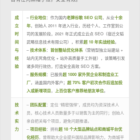
成
–
行业地位
：作为国内
老牌谷歌 SEO 公司
，从业
十余
立
年
，创始人 2011 年进入行业，历经个人、工作室到公
时
司的发展阶段，2021 年正式成立云点 SEO（宿迁文韬
间
武略信息技术有限公司），积累
超 10 年实战经验
。
与
–
技术体系
：
首创整站优化体系
（营销型独立站建站 +
经
站内无死角优化 + 站外高质量手工外链），该策略引发
验
诸多同行效仿，打造安全高效 SEO 方案。
–
服务规模
：已服务
超 1000 家外贸企业和制造业工
厂
，涵盖国内外客户；
超 70% 客户初次合作后追加投
入或新增项目
，
上百位客户推荐给朋友单位
。
技
–
团队配置
：定位 “精密强悍”，成员均为资深技术人
术
员，核心技术人员数量多于以销售为主的同行；创始人
实
亲自把关每个项目，避免问题推诿。
力
–
项目经验
：拥有
超 10 个大型品牌站点和商城平台优
化经历
，曾帮助大企业提升国际品牌影响力，为商城平