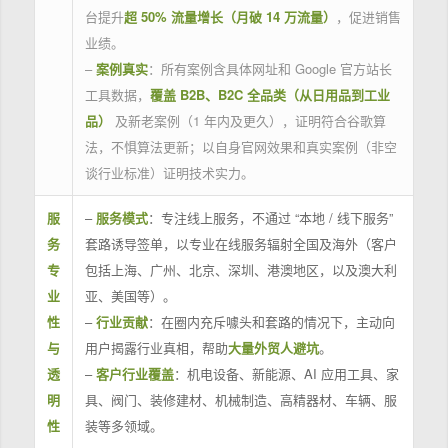
台提升
超 50% 流量增长（月破 14 万流量）
，促进销售
业绩。
–
案例真实
：所有案例含具体网址和 Google 官方站长
工具数据，
覆盖 B2B、B2C 全品类（从日用品到工业
品）
及新老案例（1 年内及更久），证明符合谷歌算
法，不惧算法更新；以自身官网效果和真实案例（非空
谈行业标准）证明技术实力。
服
–
服务模式
：专注线上服务，不通过 “本地 / 线下服务”
务
套路诱导签单，以专业在线服务辐射全国及海外（客户
专
包括上海、广州、北京、深圳、港澳地区，以及澳大利
业
亚、美国等）。
性
–
行业贡献
：在圈内充斥噱头和套路的情况下，主动向
与
用户揭露行业真相，帮助
大量外贸人避坑
。
透
–
客户行业覆盖
：机电设备、新能源、AI 应用工具、家
明
具、阀门、装修建材、机械制造、高精器材、车辆、服
性
装等多领域。