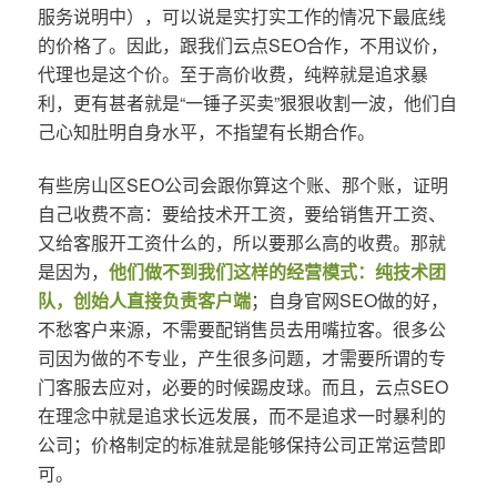
服务说明中），可以说是实打实工作的情况下最底线
的价格了。因此，跟我们云点SEO合作，不用议价，
代理也是这个价。至于高价收费，纯粹就是追求暴
利，更有甚者就是“一锤子买卖”狠狠收割一波，他们自
己心知肚明自身水平，不指望有长期合作。
有些房山区SEO公司会跟你算这个账、那个账，证明
自己收费不高：要给技术开工资，要给销售开工资、
又给客服开工资什么的，所以要那么高的收费。那就
是因为，
他们做不到我们这样的经营模式：纯技术团
队，创始人直接负责客户端
；自身官网SEO做的好，
不愁客户来源，不需要配销售员去用嘴拉客。很多公
司因为做的不专业，产生很多问题，才需要所谓的专
门客服去应对，必要的时候踢皮球。而且，云点SEO
在理念中就是追求长远发展，而不是追求一时暴利的
公司；价格制定的标准就是能够保持公司正常运营即
可。