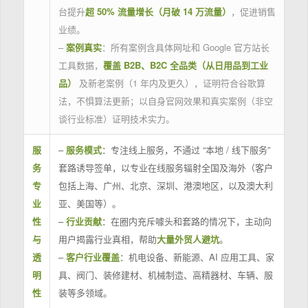
台提升
超 50% 流量增长（月破 14 万流量）
，促进销售
业绩。
–
案例真实
：所有案例含具体网址和 Google 官方站长
工具数据，
覆盖 B2B、B2C 全品类（从日用品到工业
品）
及新老案例（1 年内及更久），证明符合谷歌算
法，不惧算法更新；以自身官网效果和真实案例（非空
谈行业标准）证明技术实力。
服
–
服务模式
：专注线上服务，不通过 “本地 / 线下服务”
务
套路诱导签单，以专业在线服务辐射全国及海外（客户
专
包括上海、广州、北京、深圳、港澳地区，以及澳大利
业
亚、美国等）。
性
–
行业贡献
：在圈内充斥噱头和套路的情况下，主动向
与
用户揭露行业真相，帮助
大量外贸人避坑
。
透
–
客户行业覆盖
：机电设备、新能源、AI 应用工具、家
明
具、阀门、装修建材、机械制造、高精器材、车辆、服
性
装等多领域。