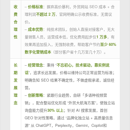
收
–
价格标准
：摒弃高价暴利，外贸网站 SEO 成本 + 合
费
理利润
不超过 2 万
，官网明确公示收费标准，无需议
合
价。
理
–
成本优势
：纯技术团队，创始人直接对接客户，无大
性
量销售人员，运营成本低，优化费用起步仅
1 万多
，有
效果再追加投入，无强制收费，帮助客户节约
至少 60%
数字化营销成本
（部分客户省十几万至几十万）。
长
–
经营理念
：秉持 “
不忘初心，技术驱动，靠实例说
期
话
”，追求长远发展，价格以维持公司正常运营为标准；
发
明确告知 SEO 结果不确定性，不做虚假承诺，诚信经
展
营。
理
–
创新策略
：紧跟行业趋势，自研「多语种视频营
念
销」，配合整站优化形成 “外贸大航海方案”，使独立站
询盘能力提升
30% 以上
；针对 AI 搜索发展，首创
GEO 针对性策略，通过 “品牌化独立站 + 高质量信息
源” 从 ChatGPT，Perplexity，Gemini，Copilot和