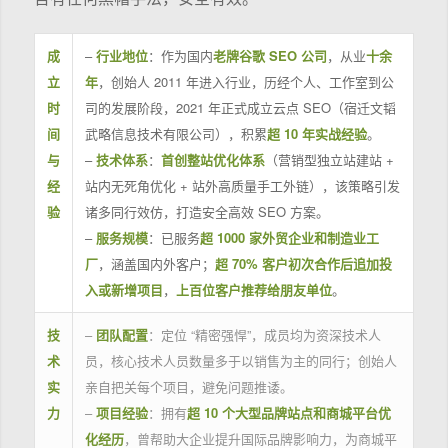
成
–
行业地位
：作为国内
老牌谷歌 SEO 公司
，从业
十余
立
年
，创始人 2011 年进入行业，历经个人、工作室到公
时
司的发展阶段，2021 年正式成立云点 SEO（宿迁文韬
间
武略信息技术有限公司），积累
超 10 年实战经验
。
与
–
技术体系
：
首创整站优化体系
（营销型独立站建站 +
经
站内无死角优化 + 站外高质量手工外链），该策略引发
验
诸多同行效仿，打造安全高效 SEO 方案。
–
服务规模
：已服务
超 1000 家外贸企业和制造业工
厂
，涵盖国内外客户；
超 70% 客户初次合作后追加投
入或新增项目
，
上百位客户推荐给朋友单位
。
技
–
团队配置
：定位 “精密强悍”，成员均为资深技术人
术
员，核心技术人员数量多于以销售为主的同行；创始人
实
亲自把关每个项目，避免问题推诿。
力
–
项目经验
：拥有
超 10 个大型品牌站点和商城平台优
化经历
，曾帮助大企业提升国际品牌影响力，为商城平