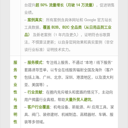
台提升
超 50% 流量增长（月破 14 万流量）
，促进销售
业绩。
–
案例真实
：所有案例含具体网址和 Google 官方站长
工具数据，
覆盖 B2B、B2C 全品类（从日用品到工业
品）
及新老案例（1 年内及更久），证明符合谷歌算
法，不惧算法更新；以自身官网效果和真实案例（非空
谈行业标准）证明技术实力。
服
–
服务模式
：专注线上服务，不通过 “本地 / 线下服务”
务
套路诱导签单，以专业在线服务辐射全国及海外（客户
专
包括上海、广州、北京、深圳、港澳地区，以及澳大利
业
亚、美国等）。
性
–
行业贡献
：在圈内充斥噱头和套路的情况下，主动向
与
用户揭露行业真相，帮助
大量外贸人避坑
。
透
–
客户行业覆盖
：机电设备、新能源、AI 应用工具、家
明
具、阀门、装修建材、机械制造、高精器材、车辆、服
性
装等多领域。