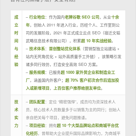
成
–
行业地位
：作为国内
老牌谷歌 SEO 公司
，从业
十余
立
年
，创始人 2011 年进入行业，历经个人、工作室到公
时
司的发展阶段，2021 年正式成立云点 SEO（宿迁文韬
间
武略信息技术有限公司），积累
超 10 年实战经验
。
与
–
技术体系
：
首创整站优化体系
（营销型独立站建站 +
经
站内无死角优化 + 站外高质量手工外链），该策略引发
验
诸多同行效仿，打造安全高效 SEO 方案。
–
服务规模
：已服务
超 1000 家外贸企业和制造业工
厂
，涵盖国内外客户；
超 70% 客户初次合作后追加投
入或新增项目
，
上百位客户推荐给朋友单位
。
技
–
团队配置
：定位 “精密强悍”，成员均为资深技术人
术
员，核心技术人员数量多于以销售为主的同行；创始人
实
亲自把关每个项目，避免问题推诿。
力
–
项目经验
：拥有
超 10 个大型品牌站点和商城平台优
化经历
，曾帮助大企业提升国际品牌影响力，为商城平