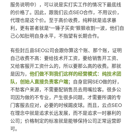
服务说明中），可以说是实打实工作的情况下最底线
的价格了。因此，跟我们云点SEO合作，不用议价，
代理也是这个价。至于高价收费，纯粹就是追求暴
利，更有甚者就是“一锤子买卖”狠狠收割一波，他们自
己心知肚明自身水平，不指望有长期合作。
有些封丘县SEO公司会跟你算这个账、那个账，证明
自己收费不高：要给技术开工资，要给销售开工资、
又给客服开工资什么的，所以要那么高的收费。那就
是因为，
他们做不到我们这样的经营模式：纯技术团
队，创始人直接负责客户端
；自身官网SEO做的好，
不愁客户来源，不需要配销售员去用嘴拉客。很多公
司因为做的不专业，产生很多问题，才需要所谓的专
门客服去应对，必要的时候踢皮球。而且，云点SEO
在理念中就是追求长远发展，而不是追求一时暴利的
公司；价格制定的标准就是能够保持公司正常运营即
可。