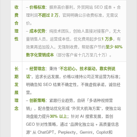
收
–
价格标准
：摒弃高价暴利，外贸网站 SEO 成本 + 合
费
理利润
不超过 2 万
，官网明确公示收费标准，无需议
合
价。
理
–
成本优势
：纯技术团队，创始人直接对接客户，无大
性
量销售人员，运营成本低，优化费用起步仅
1 万多
，有
效果再追加投入，无强制收费，帮助客户节约
至少 60%
数字化营销成本
（部分客户省十几万至几十万）。
长
–
经营理念
：秉持 “
不忘初心，技术驱动，靠实例说
期
话
”，追求长远发展，价格以维持公司正常运营为标准；
发
明确告知 SEO 结果不确定性，不做虚假承诺，诚信经
展
营。
理
–
创新策略
：紧跟行业趋势，自研「多语种视频营
念
销」，配合整站优化形成 “外贸大航海方案”，使独立站
询盘能力提升
30% 以上
；针对 AI 搜索发展，首创
GEO 针对性策略，通过 “品牌化独立站 + 高质量信息
源” 从 ChatGPT，Perplexity，Gemini，Copilot和