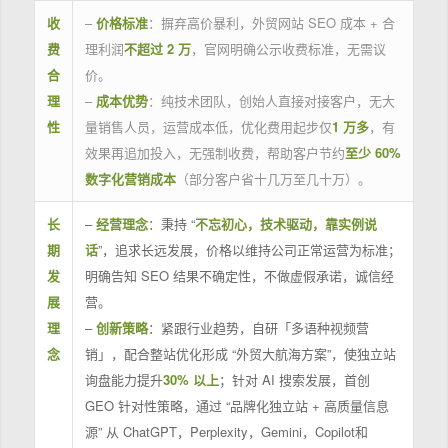
收
–
价格标准
：摒弃高价暴利，外贸网站 SEO 成本 + 合
费
理利润
不超过 2 万
，官网明确公示收费标准，无需议
合
价。
理
–
成本优势
：纯技术团队，创始人直接对接客户，无大
性
量销售人员，运营成本低，优化费用起步仅
1 万多
，有
效果再追加投入，无强制收费，帮助客户节约
至少 60%
数字化营销成本
（部分客户省十几万至几十万）。
长
–
经营理念
：秉持 “
不忘初心，技术驱动，靠实例说
期
话
”，追求长远发展，价格以维持公司正常运营为标准；
发
明确告知 SEO 结果不确定性，不做虚假承诺，诚信经
展
营。
理
–
创新策略
：紧跟行业趋势，自研「多语种视频营
念
销」，配合整站优化形成 “外贸大航海方案”，使独立站
询盘能力提升
30% 以上
；针对 AI 搜索发展，首创
GEO 针对性策略，通过 “品牌化独立站 + 高质量信息
源” 从 ChatGPT，Perplexity，Gemini，Copilot和