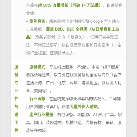
台提升
超 50% 流量增长（月破 14 万流量）
，促进销售
业绩。
–
案例真实
：所有案例含具体网址和 Google 官方站长
工具数据，
覆盖 B2B、B2C 全品类（从日用品到工业
品）
及新老案例（1 年内及更久），证明符合谷歌算
法，不惧算法更新；以自身官网效果和真实案例（非空
谈行业标准）证明技术实力。
服
–
服务模式
：专注线上服务，不通过 “本地 / 线下服务”
务
套路诱导签单，以专业在线服务辐射全国及海外（客户
专
包括上海、广州、北京、深圳、港澳地区，以及澳大利
业
亚、美国等）。
性
–
行业贡献
：在圈内充斥噱头和套路的情况下，主动向
与
用户揭露行业真相，帮助
大量外贸人避坑
。
透
–
客户行业覆盖
：机电设备、新能源、AI 应用工具、家
明
具、阀门、装修建材、机械制造、高精器材、车辆、服
性
装等多领域。