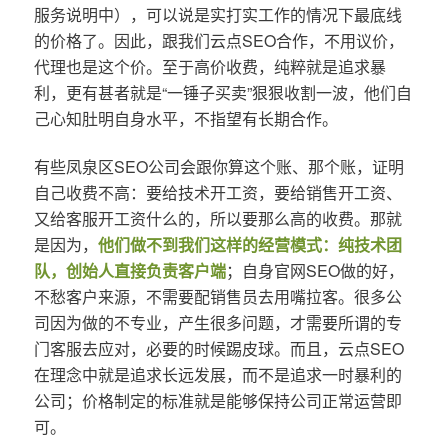
服务说明中），可以说是实打实工作的情况下最底线
的价格了。因此，跟我们云点SEO合作，不用议价，
代理也是这个价。至于高价收费，纯粹就是追求暴
利，更有甚者就是“一锤子买卖”狠狠收割一波，他们自
己心知肚明自身水平，不指望有长期合作。
有些凤泉区SEO公司会跟你算这个账、那个账，证明
自己收费不高：要给技术开工资，要给销售开工资、
又给客服开工资什么的，所以要那么高的收费。那就
是因为，
他们做不到我们这样的经营模式：纯技术团
队，创始人直接负责客户端
；自身官网SEO做的好，
不愁客户来源，不需要配销售员去用嘴拉客。很多公
司因为做的不专业，产生很多问题，才需要所谓的专
门客服去应对，必要的时候踢皮球。而且，云点SEO
在理念中就是追求长远发展，而不是追求一时暴利的
公司；价格制定的标准就是能够保持公司正常运营即
可。