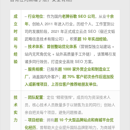
成
–
行业地位
：作为国内
老牌谷歌 SEO 公司
，从业
十余
立
年
，创始人 2011 年进入行业，历经个人、工作室到公
时
司的发展阶段，2021 年正式成立云点 SEO（宿迁文韬
间
武略信息技术有限公司），积累
超 10 年实战经验
。
与
–
技术体系
：
首创整站优化体系
（营销型独立站建站 +
经
站内无死角优化 + 站外高质量手工外链），该策略引发
验
诸多同行效仿，打造安全高效 SEO 方案。
–
服务规模
：已服务
超 1000 家外贸企业和制造业工
厂
，涵盖国内外客户；
超 70% 客户初次合作后追加投
入或新增项目
，
上百位客户推荐给朋友单位
。
技
–
团队配置
：定位 “精密强悍”，成员均为资深技术人
术
员，核心技术人员数量多于以销售为主的同行；创始人
实
亲自把关每个项目，避免问题推诿。
力
–
项目经验
：拥有
超 10 个大型品牌站点和商城平台优
化经历
，曾帮助大企业提升国际品牌影响力，为商城平