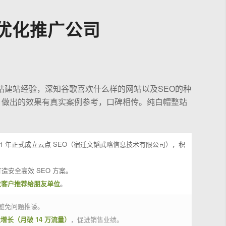
优化推广公司
站建站经验，深知谷歌喜欢什么样的网站以及SEO的种
，做出的效果有真实案例参考，口碑相传。纯白帽整站
21 年正式成立云点 SEO（宿迁文韬武略信息技术有限公司），积
造安全高效 SEO 方案。
位客户推荐给朋友单位
。
避免问题推诿。
量增长（月破 14 万流量）
，促进销售业绩。