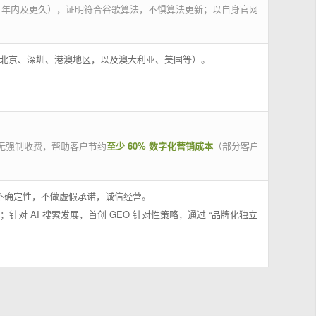
 年内及更久），证明符合谷歌算法，不惧算法更新；以自身官网
州、北京、深圳、港澳地区，以及澳大利亚、美国等）。
无强制收费，帮助客户节约
至少 60% 数字化营销成本
（部分客户
果不确定性，不做虚假承诺，诚信经营。
；针对 AI 搜索发展，首创 GEO 针对性策略，通过 “品牌化独立