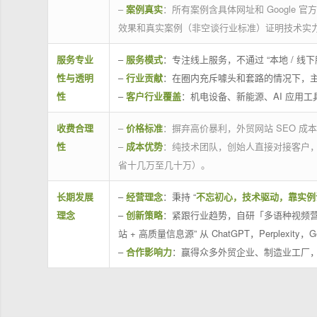
–
案例真实
：所有案例含具体网址和 Google 
效果和真实案例（非空谈行业标准）证明技术实
服务专业
–
服务模式
：专注线上服务，不通过 “本地 /
性与透明
–
行业贡献
：在圈内充斥噱头和套路的情况下，
性
–
客户行业覆盖
：机电设备、新能源、AI 应用
收费合理
–
价格标准
：摒弃高价暴利，外贸网站 SEO 成本
性
–
成本优势
：纯技术团队，创始人直接对接客户
省十几万至几十万）。
长期发展
–
经营理念
：秉持 “
不忘初心，技术驱动，靠实例
理念
–
创新策略
：紧跟行业趋势，自研「多语种视频营
站 + 高质量信息源” 从 ChatGPT，Perplexity，G
–
合作影响力
：赢得众多外贸企业、制造业工厂