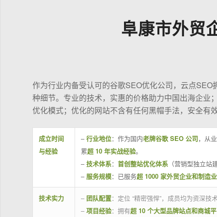
阜康市外贸
作为行业内备受认可的谷歌SEO优化公司，云点SE
种细节。专业的技术，实惠的价格助力中国出海企业
优化模式；优化的网站不含有任何黑帽手法，安全有
成立时间
–
行业地位
：作为国内
老牌谷歌 SEO 公司
，从业
与经验
累
超 10 年实战经验
。
–
技术体系
：
首创整站优化体系
（营销型独立站建
–
服务规模
：已服务
超 1000 家外贸企业和制造
技术实力
–
团队配置
：定位 “精密强悍”，成员均为资深
–
项目经验
：拥有
超 10 个大型品牌站点和商城