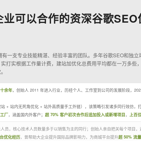
企业可以合作的资深谷歌SEO
O拥有一支专业技能精湛、经验丰富的团队。多年谷歌SEO和独立
；实打实根据工作量计费，建站加优化总费用平均都在一万多些
效。
十余年
，创始人 2011 年进入行业，历经个人、工作室到公司的发展阶段，20
站 + 站内无死角优化 + 站外高质量手工外链），该策略引发诸多同行效仿，打
业工厂
，涵盖国内外客户；
超 70% 客户初次合作后追加投入或新增项目
，
上百
技术人员，核心技术人员数量多于以销售为主的同行；创始人亲自把关每个项目，
平台优化经历
，曾帮助大企业提升国际品牌影响力，为商城平台提升
超 50% 流