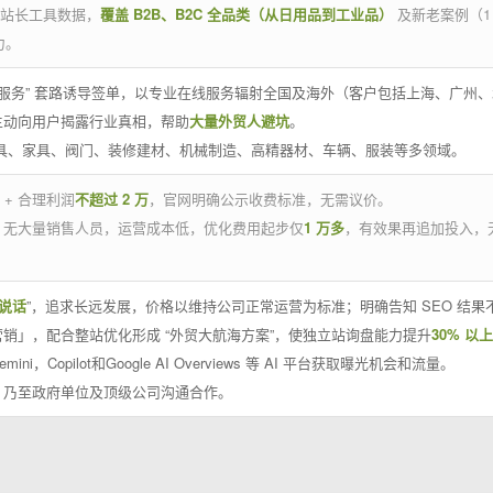
官方站长工具数据，
覆盖 B2B、B2C 全品类（从日用品到工业品）
及新老案例（1
力。
 线下服务” 套路诱导签单，以专业在线服务辐射全国及海外（客户包括上海、广
主动向用户揭露行业真相，帮助
大量外贸人避坑
。
工具、家具、阀门、装修建材、机械制造、高精器材、车辆、服装等多领域。
 + 合理利润
不超过 2 万
，官网明确公示收费标准，无需议价。
，无大量销售人员，运营成本低，优化费用起步仅
1 万多
，有效果再追加投入，
说话
”，追求长远发展，价格以维持公司正常运营为标准；明确告知 SEO 结
销」，配合整站优化形成 “外贸大航海方案”，使独立站询盘能力提升
30% 以上
emini，Copilot和Google AI Overviews 等 AI 平台获取曝光机会和流量。
，乃至政府单位及顶级公司沟通合作。