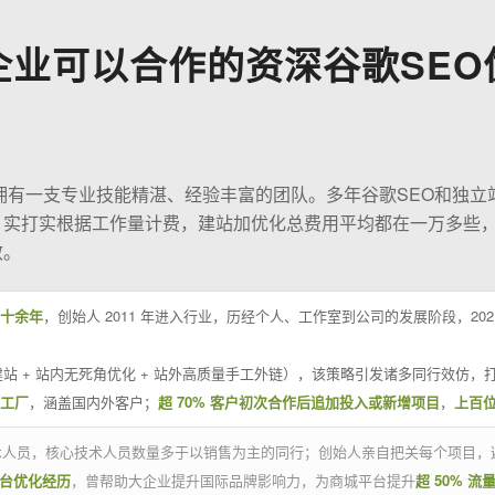
企业可以合作的资深谷歌SEO
O拥有一支专业技能精湛、经验丰富的团队。多年谷歌SEO和独立
；实打实根据工作量计费，建站加优化总费用平均都在一万多些
效。
十余年
，创始人 2011 年进入行业，历经个人、工作室到公司的发展阶段，20
站 + 站内无死角优化 + 站外高质量手工外链），该策略引发诸多同行效仿，打
业工厂
，涵盖国内外客户；
超 70% 客户初次合作后追加投入或新增项目
，
上百
技术人员，核心技术人员数量多于以销售为主的同行；创始人亲自把关每个项目，
平台优化经历
，曾帮助大企业提升国际品牌影响力，为商城平台提升
超 50% 流