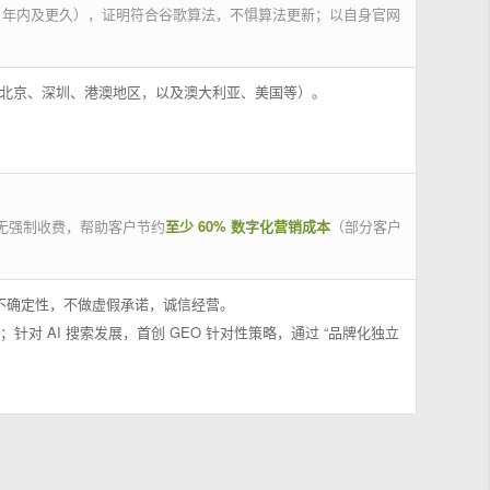
 年内及更久），证明符合谷歌算法，不惧算法更新；以自身官网
州、北京、深圳、港澳地区，以及澳大利亚、美国等）。
无强制收费，帮助客户节约
至少 60% 数字化营销成本
（部分客户
果不确定性，不做虚假承诺，诚信经营。
；针对 AI 搜索发展，首创 GEO 针对性策略，通过 “品牌化独立