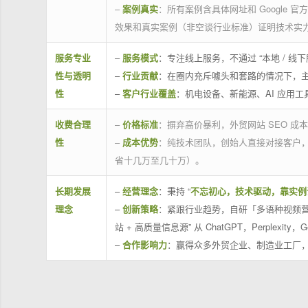
–
案例真实
：所有案例含具体网址和 Google 
效果和真实案例（非空谈行业标准）证明技术实
服务专业
–
服务模式
：专注线上服务，不通过 “本地 /
性与透明
–
行业贡献
：在圈内充斥噱头和套路的情况下，
性
–
客户行业覆盖
：机电设备、新能源、AI 应用
收费合理
–
价格标准
：摒弃高价暴利，外贸网站 SEO 成本
性
–
成本优势
：纯技术团队，创始人直接对接客户
省十几万至几十万）。
长期发展
–
经营理念
：秉持 “
不忘初心，技术驱动，靠实例
理念
–
创新策略
：紧跟行业趋势，自研「多语种视频营
站 + 高质量信息源” 从 ChatGPT，Perplexity，G
–
合作影响力
：赢得众多外贸企业、制造业工厂