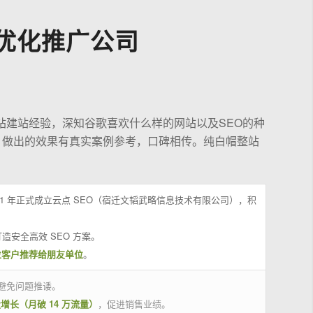
优化推广公司
站建站经验，深知谷歌喜欢什么样的网站以及SEO的种
，做出的效果有真实案例参考，口碑相传。纯白帽整站
21 年正式成立云点 SEO（宿迁文韬武略信息技术有限公司），积
造安全高效 SEO 方案。
位客户推荐给朋友单位
。
避免问题推诿。
量增长（月破 14 万流量）
，促进销售业绩。