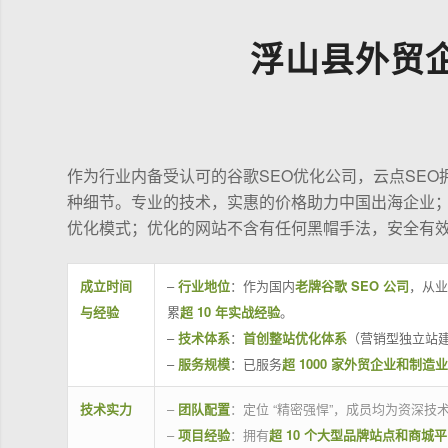
浮山县外贸
作为行业内备受认可的谷歌SEO优化公司，云点SE
种细节。专业的技术，实惠的价格助力中国出海企业
优化模式；优化的网站不含有任何黑帽手法，安全有
成立时间
–
行业地位
：作为国内
老牌谷歌 SEO 公司
，从业
与经验
累
超 10 年实战经验
。
–
技术体系
：
首创整站优化体系
（营销型独立站建
–
服务规模
：已服务
超 1000 家外贸企业和制造
技术实力
–
团队配置
：定位 “精密强悍”，成员均为资深
–
项目经验
：拥有
超 10 个大型品牌站点和商城