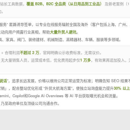
官方站长工具数据，
覆盖 B2B、B2C 全品类（从日用品到工业品）
及新老案例（1
力。
 线下服务” 套路诱导签单，以专业在线服务辐射全国及海外（客户包括上海、广
主动向用户揭露行业真相，帮助
大量外贸人避坑
。
工具、家具、阀门、装修建材、机械制造、高精器材、车辆、服装等多领域。
 + 合理利润
不超过 2 万
，官网明确公示收费标准，无需议价。
，无大量销售人员，运营成本低，优化费用起步仅
1 万多
，有效果再追加投入，
说话
”，追求长远发展，价格以维持公司正常运营为标准；明确告知 SEO 结
销」，配合整站优化形成 “外贸大航海方案”，使独立站询盘能力提升
30% 以上
emini，Copilot和Google AI Overviews 等 AI 平台获取曝光机会和流量。
，乃至政府单位及顶级公司沟通合作。