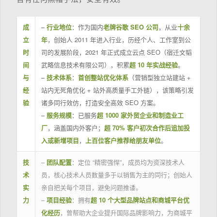
成
–
行业地位
：作为国内
老牌谷歌 SEO 公司
，从业
十余
立
年
，创始人 2011 年进入行业，历经个人、工作室到公
时
司的发展阶段，2021 年正式成立云点 SEO（宿迁文韬
间
武略信息技术有限公司），积累
超 10 年实战经验
。
与
–
技术体系
：
首创整站优化体系
（营销型独立站建站 +
经
站内无死角优化 + 站外高质量手工外链），该策略引发
验
诸多同行效仿，打造安全高效 SEO 方案。
–
服务规模
：已服务
超 1000 家外贸企业和制造业工
厂
，涵盖国内外客户；
超 70% 客户初次合作后追加投
入或新增项目
，
上百位客户推荐给朋友单位
。
技
–
团队配置
：定位 “精密强悍”，成员均为资深技术人
术
员，核心技术人员数量多于以销售为主的同行；创始人
实
亲自把关每个项目，避免问题推诿。
力
–
项目经验
：拥有
超 10 个大型品牌站点和商城平台优
化经历
，曾帮助大企业提升国际品牌影响力，为商城平