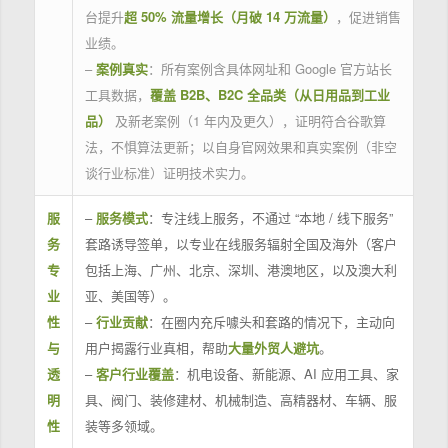
台提升
超 50% 流量增长（月破 14 万流量）
，促进销售
业绩。
–
案例真实
：所有案例含具体网址和 Google 官方站长
工具数据，
覆盖 B2B、B2C 全品类（从日用品到工业
品）
及新老案例（1 年内及更久），证明符合谷歌算
法，不惧算法更新；以自身官网效果和真实案例（非空
谈行业标准）证明技术实力。
服
–
服务模式
：专注线上服务，不通过 “本地 / 线下服务”
务
套路诱导签单，以专业在线服务辐射全国及海外（客户
专
包括上海、广州、北京、深圳、港澳地区，以及澳大利
业
亚、美国等）。
性
–
行业贡献
：在圈内充斥噱头和套路的情况下，主动向
与
用户揭露行业真相，帮助
大量外贸人避坑
。
透
–
客户行业覆盖
：机电设备、新能源、AI 应用工具、家
明
具、阀门、装修建材、机械制造、高精器材、车辆、服
性
装等多领域。