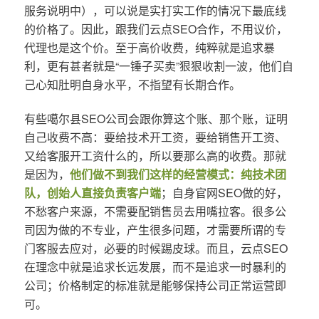
服务说明中），可以说是实打实工作的情况下最底线
的价格了。因此，跟我们云点SEO合作，不用议价，
代理也是这个价。至于高价收费，纯粹就是追求暴
利，更有甚者就是“一锤子买卖”狠狠收割一波，他们自
己心知肚明自身水平，不指望有长期合作。
有些噶尔县SEO公司会跟你算这个账、那个账，证明
自己收费不高：要给技术开工资，要给销售开工资、
又给客服开工资什么的，所以要那么高的收费。那就
是因为，
他们做不到我们这样的经营模式：纯技术团
队，创始人直接负责客户端
；自身官网SEO做的好，
不愁客户来源，不需要配销售员去用嘴拉客。很多公
司因为做的不专业，产生很多问题，才需要所谓的专
门客服去应对，必要的时候踢皮球。而且，云点SEO
在理念中就是追求长远发展，而不是追求一时暴利的
公司；价格制定的标准就是能够保持公司正常运营即
可。