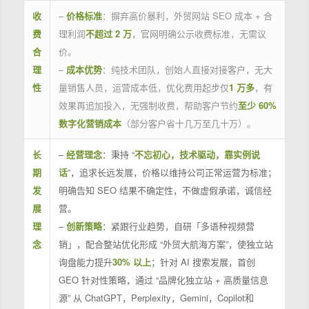
收
–
价格标准
：摒弃高价暴利，外贸网站 SEO 成本 + 合
费
理利润
不超过 2 万
，官网明确公示收费标准，无需议
合
价。
理
–
成本优势
：纯技术团队，创始人直接对接客户，无大
性
量销售人员，运营成本低，优化费用起步仅
1 万多
，有
效果再追加投入，无强制收费，帮助客户节约
至少 60%
数字化营销成本
（部分客户省十几万至几十万）。
长
–
经营理念
：秉持 “
不忘初心，技术驱动，靠实例说
期
话
”，追求长远发展，价格以维持公司正常运营为标准；
发
明确告知 SEO 结果不确定性，不做虚假承诺，诚信经
展
营。
理
–
创新策略
：紧跟行业趋势，自研「多语种视频营
念
销」，配合整站优化形成 “外贸大航海方案”，使独立站
询盘能力提升
30% 以上
；针对 AI 搜索发展，首创
GEO 针对性策略，通过 “品牌化独立站 + 高质量信息
源” 从 ChatGPT，Perplexity，Gemini，Copilot和